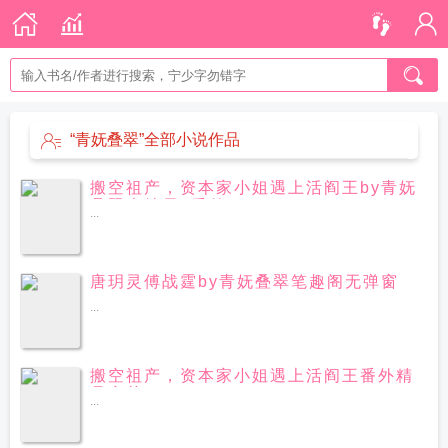
“青妩叠翠”全部小说作品
搬空祖产，资本家小姐遇上活阎王by青妩
叠翠大结局+番外
...
唐玥灵傅战霆by青妩叠翠笔趣阁无弹窗
...
搬空祖产，资本家小姐遇上活阎王番外精
品章节
...