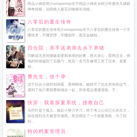
绝品小神农简介emspemsp关于绝品小神农乡村少年唐亦凡偶获
神奇技能，治病救人鉴宝识物催生动植...
八零后的重生传奇
八零后的重生传奇简介emspemsp关于八零后的重生传奇一个不
懂技术，不懂管理，不懂创作，甚至金融知...
四合院：亲手送弟弟去乡下养猪
闫解成无意间撞破老婆和弟弟的好事，怒火攻心，昏死过去，倒
地的时候磕到了后脑勺，然后一名汽车修理工穿了过来。老婆
和...
费先生，借个孕
沈于归从小就特别倒霉，衰神附体。她拼尽了此生所有的运气，
遇到了他只要跟费南城在一起，所有霉运通通退散。于...
快穿：我靠探案系统，拯救自己
乌竹叶是个孤儿，她从小努力学习，终于考上心仪已久的京大，
却在报到当天被货车撞死。死后绑定了一个探案系统，为了回
到...
特凶档案管理员