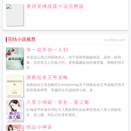
唐玥灵傅战霆小说完整版
...
完结小说推荐
m.400wi.com
等一花开待一人归
本该是山海之间陌路的人，却于宿命而娓娓相见，虽有一路荆
棘，但亦有无人匹敌之时。更有蠢蠢欲动的修罗族，神秘的强大
宗...
拯救短命王爷攻略
拯救短命王爷攻略简介emspemsp关于拯救短命王爷攻略乔明月
前世熬夜猝死，穿越到古代成侯府小姐，发...
八零小俏媳：首长，宠上瘾
红袖读书首届全球征文大赛参赛作品如果您喜欢八零小俏媳首
长，宠上瘾，别忘记分享给朋友...
绝品小神农