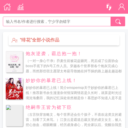
“绯花”全部小说作品
炮灰逆袭，霸总抱一抱！
（一对一身心干净）乔麦生前被花盆砸死，死后成了位面协会
boss手底下的N号工作人员。穿越各个世界替各个炮灰完成心
愿，而然那些宿主愿望太奇葩导致她在掉节操的路上越走越远都
说只要大腿抱得好，在上人生巅峰不是梦，靠这句话到底是谁
妙妙你的暴君已上线！
说...
妙妙你的暴君已上线！简介emspemsp关于妙妙你的暴君已上
线！推荐新书余生漫漫奈何情深两情若是久长时，就算是时光过
境沧海桑田，我的记忆深处依然都是你！慕思妙不知道人是不是
有上辈子，但是她从有记忆起，记忆深处一直有一...
绝嗣帝王皆为裙下臣
（古言快穿攻略文，每个世界还会生个孩子，不喜欢这类文的避
雷，别看了又来骂。）江羡云是霸道总裁文里的虐文女主，被人
挖心放血，瞎眼断腿，经历虐身虐心，死全家以后。觉醒自我意