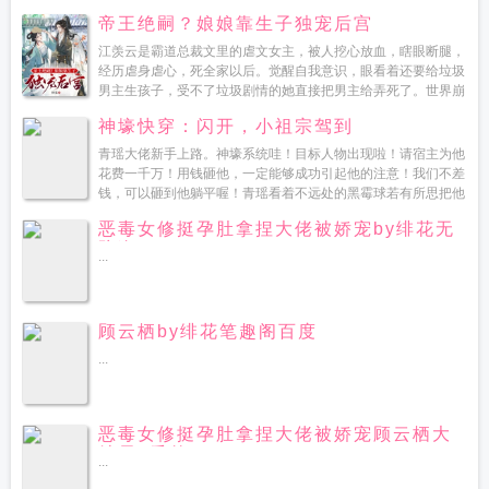
识，眼看着还要给垃圾男主生孩子，受不了垃圾剧情的她直接把
帝王绝嗣？娘娘靠生子独宠后宫
男主给...
江羡云是霸道总裁文里的虐文女主，被人挖心放血，瞎眼断腿，
经历虐身虐心，死全家以后。觉醒自我意识，眼看着还要给垃圾
男主生孩子，受不了垃圾剧情的她直接把男主给弄死了。世界崩
塌，她也死了。临死之际，绑定了oo985帝王...
神壕快穿：闪开，小祖宗驾到
青瑶大佬新手上路。神壕系统哇！目标人物出现啦！请宿主为他
花费一千万！用钱砸他，一定能够成功引起他的注意！我们不差
钱，可以砸到他躺平喔！青瑶看着不远处的黑霉球若有所思把他
砸到...
恶毒女修挺孕肚拿捏大佬被娇宠by绯花无
防盗
...
顾云栖by绯花笔趣阁百度
...
恶毒女修挺孕肚拿捏大佬被娇宠顾云栖大
结局+番外
...