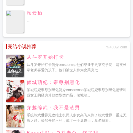
顾云栖
...
完结小说推荐
m.400wi.com
从斗罗开始打卡
从斗罗开始打卡简介emspemsp他们毕业于史莱克学院，是被长
辈老师喜爱的孩子。他们被世人称为史莱克七...
倾城萌妃：帝尊别黑化
倾城萌妃帝尊别黑化简介emspemsp倾城萌妃帝尊别黑化是请叫
我女王的经典其他类型类作品，倾城萌...
穿越综武：我不是渣男
系统综武世界无敌推土机同人多女高飞来到了综武世界，重走无
敌之路。虽然开局不利，成了一个臭道士，臭名昭着...
Boss生猛：总裁老公，饶了我