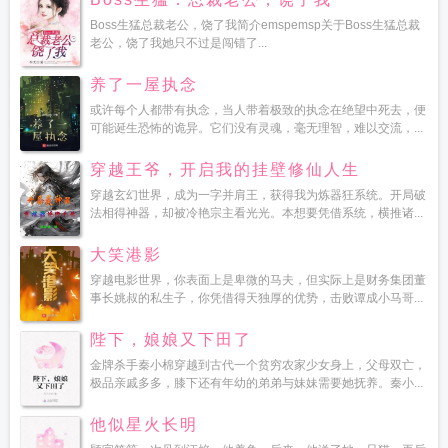
Boss生猛总裁老公，饶了我简介emspemsp关于Boss生猛总裁
老公，饶了我她只不过是闯错了...
养了一屋执念
或许每个人都带有执念，当人带着极致的执念在绝望中死去，便
可能诞生恐怖的诡异。它们没有灵魂，毫无理智，难以交流，...
穿越王爷，开启我的挂壁修仙人生
穿越玄幻世界，成为一字并肩王，获得我为炼器狂系统。开局破
法相得神器，却被冷艳宗主看光光。本想要凭借系统，横推诸...
大笑港影
穿越电影世界，你表面上是卑微的马夫，但实际上是财务集团董
事长姚叔的私生子，你凭借得天独厚的优势，击败谭成小马哥...
陛下，娘娘又下田了
金牌杀手秦小棉穿越到古代一个贫穷农家少女身上，父母双亡，
极品亲戚多多，膝下还有年幼的弟弟与妹妹需要她抚养。秦小...
他似星火长明