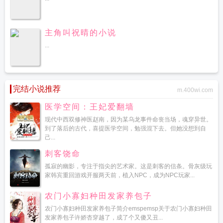
主角叫祝晴的小说
...
完结小说推荐
m.400wi.com
医学空间：王妃爱翻墙
现代中西双修神医赵南，因为某乌龙事件命丧当场，魂穿异世。
到了落后的古代，喜提医学空间，勉强混下去。但她没想到自
己...
刺客饶命
孤寂的幽影，专注于指尖的艺术家。这是刺客的信条。骨灰级玩
家韩宾重回游戏开服两天前，植入NPC，成为NPC玩家...
农门小寡妇种田发家养包子
农门小寡妇种田发家养包子简介emspemsp关于农门小寡妇种田
发家养包子许娇杏穿越了，成了个又傻又丑...