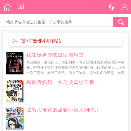
“溯时”全部小说作品
我在诡异游戏里回溯时空
杀我的我，说谎的人，后山的鬼千奇百怪的真实游戏在现实中盛
开，唯有通关它们才能获得维系自身的时间。19岁的夏天，江时
告别了恋爱，看见了自己，踏上了这条，追逐时间的道路。有着
神奇的存栏栏，江时冲破了一个又一个离奇的游戏，破解一个
和影后妈妈上实习父母综艺后
又...
...
驻岛大佬家的甜软小美人[年代]
...