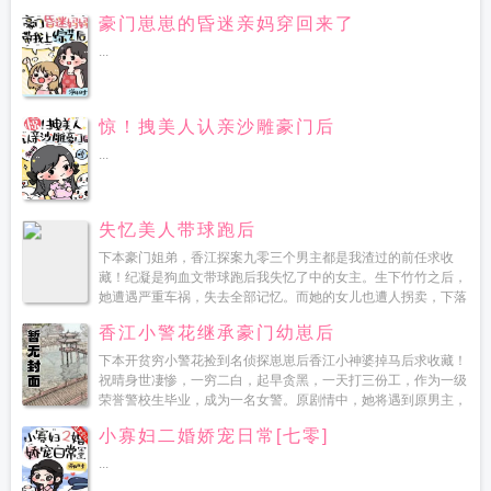
豪门崽崽的昏迷亲妈穿回来了
...
惊！拽美人认亲沙雕豪门后
...
失忆美人带球跑后
下本豪门姐弟，香江探案九零三个男主都是我渣过的前任求收
藏！纪凝是狗血文带球跑后我失忆了中的女主。生下竹竹之后，
她遭遇严重车祸，失去全部记忆。而她的女儿也遭人拐卖，下落
不明。三年过去了。纪家倾尽人力物力，终于找到...
香江小警花继承豪门幼崽后
下本开贫穷小警花捡到名侦探崽崽后香江小神婆掉马后求收藏！
祝晴身世凄惨，一穷二白，起早贪黑，一天打三份工，作为一级
荣誉警校生毕业，成为一名女警。原剧情中，她将遇到原男主，
被拯救被治愈最终在执行公务中为保护原男主牺牲...
小寡妇二婚娇宠日常[七零]
...