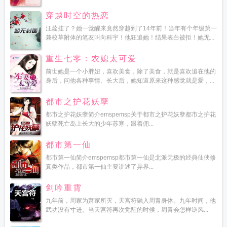
穿越时空的热恋
汪蕊挂了？她一觉醒来竟然穿越到了14年前！当年有个年级第一
兼校草附体的笔友叫向科宇！他狂追她！结果表白被拒！她无...
重生七零：农媳太可爱
前世她是一个小胖妞，喜欢美食，除了美食，就是喜欢追在他的
身后，问他各种事情。长大后，她知道原来这种感觉就是爱，...
都市之护花妖孽
都市之护花妖孽简介emspemsp关于都市之护花妖孽都市之护花
妖孽死亡岛上长大的少年苏寒，跟着佣...
都市第一仙
都市第一仙简介emspemsp都市第一仙是北派无极的经典仙侠修
真类作品，都市第一仙主要讲述了异界...
剑吟重霄
九年前，周家为萧家所灭，天宫符融入周青身体。九年时间，他
武功没有寸进。当天宫符再次觉醒的时候，周青会怎样逆风...