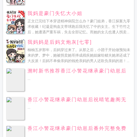
我妈是豪门失忆大小姐
正文已完结下本穿进精神病院怎么办？豪门姐弟，香江探案九零
求收藏！纪凝是狗血文带球跑后我失忆了中的女主。生下竹竹之
后，她遭遇严重车祸，失去全部记忆。而她的女儿也遭人拐卖...
我妈妈是后妈文炮灰[七零]
柚柚五岁那年，后妈穿过来了。从那之后，小团子开始做预知未
来的梦。梦中，她被拐卖她哥摔成残疾她姐嫁给鳏夫她弟还成了
大反派！后妈不单偷亲妈的钱抢亲妈的男人还欺负亲妈的崽！...
溯时新书推荐香江小警花继承豪门幼崽后
...
香江小警花继承豪门幼崽后祝晴笔趣阁无
防盗
...
香江小警花继承豪门幼崽后番外完整免费
版
...