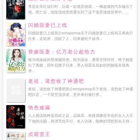
李思在等红绿灯时，玩着一款诡异游戏，一辆超速的汽车辗压了
他。死亡后，他发现他竟然重生到了这个诡异游戏世界中。...
闪婚甜妻已上线
闪婚甜妻已上线简介emspemsp关于闪婚甜妻已上线韩又希执行
任务，走错房，找错了人，结果被吃干抹净...
替嫁医妻：亿万老公超给力
被当做妹妹的替身嫁给他，因为误会，遭受无情对待，终于她提
出了离婚，四年后携子归来，男人却莫名其妙的把她抵在墙角
求...
老祖，请您收了神通吧
老祖，请您收了神通吧简介emspemsp关于老祖，请您收了神通
吧白言，一个星空流浪者，意外来到修行界...
艳色难藏
人人都说陈峥是高岭之花，品味高，有格调庸俗市侩的女人入不
了他的法眼，再漂亮也不行。名人访谈，陈峥的理想型在主持...
贞观贤王