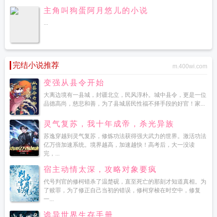
主角叫狗蛋阿月悠儿的小说
...
完结小说推荐
m.400wi.com
变强从县令开始
大离边境有一县城，封疆北立，民风淳朴。城中县令，更是一位
品德高尚，慈悲和善，为了县城居民性福不择手段的好官！家...
灵气复苏，我十年成帝，杀光异族
苏逸穿越到灵气复苏，修炼功法获得强大武力的世界。激活功法
亿万倍加速系统。境界越高，加速越快！高考后，大一没读
完，...
宿主动情太深，攻略对象要疯
代号判官的修柯错杀了温楚砚，直至死亡的那刻才知道真相。为
了赎罪，为了修正自己当初的错误，修柯穿梭在时空中，修复
一...
诡异世界生存手册