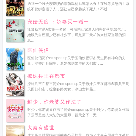
遇到一个只会嘤嘤嘤的蠢萌戏精系统怎么办？在线等挺急的！系
统不仅绑定错了人，还让自己穿越成了死人！不过...
宠婚无度 ：娇妻买一赠一
江黎秋本是A市第一名媛，可后来江家遭人陷害她落魄如乞儿。
她以为自己至少还有杜少宇，可是第二天却传来杜家退婚的消
息...
医仙侠侣
医仙侠侣简介emspemsp关于医仙侠侣李杰天生拥有神奇的力
量，能够起死回生。逃婚来到繁华的大都市，...
撩妹兵王在都市
撩妹兵王在都市简介emspemsp关于撩妹兵王在都市彪悍兵王周
天回归都市，撩翻各路美女，冰山女神霸...
封少，你老婆又作法了
封少，你老婆又作法了简介emspemsp关于封少，你老婆又作法
了云墨是兽人大陆的大巫师，普天之下，无...
大秦有盛世
成为历史结局很遗憾的秦公子扶苏，成为了大秦帝国建立之处的