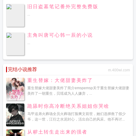
旧日盗墓笔记番外完整免费版
...
主角叫唐可心韩一辰的小说
...
完结小说推荐
m.400wi.com
重生替嫁：大佬甜妻美炸了
重生替嫁大佬甜妻美炸了简介emspemsp关于重生替嫁大佬甜妻
美炸了一朝重生，贝瑶成为人人嫌弃，...
跪舔时你高冷断绝关系姐姐你哭啥
马甲追弟火葬场全员火葬场打脸爽文前世，她们选择救了假少
爷，这一世，江衍之水泥封心，活出自己的风采。他不再讨...
从秽土转生走出来的强者