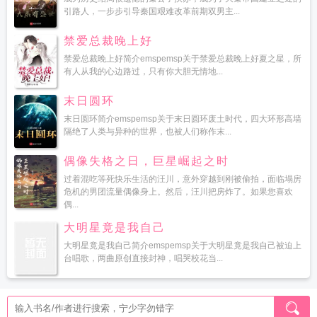
引路人，一步步引导秦国艰难改革前期双男主...
禁爱总裁晚上好
禁爱总裁晚上好简介emspemsp关于禁爱总裁晚上好夏之星，所
有人从我的心边路过，只有你大胆无情地...
末日圆环
末日圆环简介emspemsp关于末日圆环废土时代，四大环形高墙
隔绝了人类与异种的世界，也被人们称作末...
偶像失格之日，巨星崛起之时
过着混吃等死快乐生活的汪川，意外穿越到刚被偷拍，面临塌房
危机的男团流量偶像身上。然后，汪川把房炸了。如果您喜欢
偶...
大明星竟是我自己
大明星竟是我自己简介emspemsp关于大明星竟是我自己被迫上
台唱歌，两曲原创直接封神，唱哭校花当...