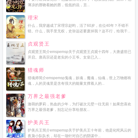
薄凉的唇吻着她的唇，低低的说，丑...
理宋
什么，我穿越成了宋理宗赵昀，活了60岁，在位40年？不错不
错。什么，我手里无权，史弥远还要废掉我？这不行，给我干...
贞观贤王
贞观贤王简介emspemsp关于贞观贤王贞观十四年，大唐盛世已
开启。唐高宗还是老实的小王爷。女皇已入...
猎魂师
猎魂师简介emspemsp鬼魂，妖魂，魔魂，仙魂，世上万物都有
魂，人的灵魂里是含有强大的能量支撑着人的...
万界之最强老爹
激萌的萝莉，热血的少年，为打破次元壁一往无前！如果您喜欢
万界之最强老爹，别忘记分享给朋友...
护美兵王
护美兵王简介emspemsp关于护美兵王十年前，他是叱咤风云的
夜枭小队队长，却在一场针对自己的阴谋中...