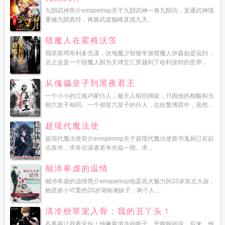
九阴武神简介emspemsp关于九阴武神一卷九阴功，直通武神境
重修九阴真经，再炼武道巅峰直揽九天...
猎魔人在霍格沃茨
我笑那邓布利多无谋，伏地魔少智狼学派猎魔人伊森如是说到，
总之这是一个猎魔人因为天球交汇穿越到了哈利波特的世界...
从傀儡皇子到黑夜君王
一个小小的江南卢家仆人，被天人组织绑架，只因他的相貌和当
朝六皇子相同。一个假冒六皇子的仆人，在纷繁博弈中，居然...
超现代魔法使
超现代魔法使简介emspemsp关于超现代魔法使新书鬼厨已在起
点发布，求各位读者老爷光临一阅。求...
颠沛卑虐的温情
颠沛卑虐的温情简介emspemsp他是高大魅力的33岁东北大叔，
她是娇小可爱的20岁湖南湘妹子，两个人...
清冷校草宠入骨：我的丑丫头！
不要再让我看见你！他撇着清冷的眸子，恶狠狠的说。后来，他