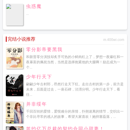
虫惑魔
...
完结小说推荐
m.400wi.com
零分影帝要黑我
和新晋零分演技却炙手可热的小鲜肉杠上了，梦想一夜爆红和一
夜暴富的佩祝当然，当然是选择抱紧他的大腿啊！励志成为一
个...
少年行天下
翩翩少年古村郎，昂然行走天下狂。走出古村的第一步，前方是
未来，后面是过去，一座石碑，泾渭分明。少年行走天下，看
往...
并非绥年
千回百转的爱情，爱恨难分的亲情，扑朔迷离的情节，交织出一
个非比寻常的感人的故事，希望大家喜欢！她抑塞磊落，...
签约亿万总裁的契约合同小甜妻！