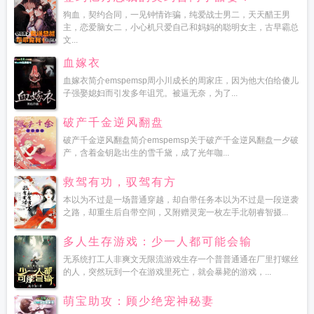
狗血，契约合同，一见钟情诈骗，纯爱战士男二，天天醋王男
主，恋爱脑女二，小心机只爱自己和妈妈的聪明女主，古早霸总
文...
血嫁衣
血嫁衣简介emspemsp周小川成长的周家庄，因为他大伯给傻儿
子强娶媳妇而引发多年诅咒。被逼无奈，为了...
破产千金逆风翻盘
破产千金逆风翻盘简介emspemsp关于破产千金逆风翻盘一夕破
产，含着金钥匙出生的雪千黛，成了光年咖...
救驾有功，驭驾有方
本以为不过是一场普通穿越，却自带任务本以为不过是一段逆袭
之路，却重生后自带空间，又附赠灵宠一枚左手北朝睿智摄...
多人生存游戏：少一人都可能会输
无系统打工人非爽文无限流游戏生存一个普普通通在厂里打螺丝
的人，突然玩到一个在游戏里死亡，就会暴毙的游戏，...
萌宝助攻：顾少绝宠神秘妻