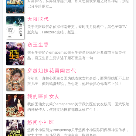
财富神话，从苏醒穿越开始。如果您喜欢穿越之财富神话，别忘
记分享给朋友...
无限取代
关于无限取代名侦探柯南开更，秦时明月待机中，黑色子弹TV
版完结，Fatezero完结，叛逆...
窃玉生香
窃玉生香简介emspemsp窃玉生香是花缘的经典都市言情类作
品，窃玉生香主要讲述了赌石圈里有一句...
穿越姐妹花勇闯古代
年初画一直担心国主会因为她农家女的身份，而觉得她配不上他
跟儿子，但陆鸣谦却说，放心吧，他只会担心你看不上我！...
我的医仙女友
我的医仙女友简介emspemsp关于我的医仙女友杨辰，医武双绝
的神秘传人，依符文绝技在都市纵横红尘！...
悠闲小神医
悠闲小神医简介emspemsp关于悠闲小神医陈阳偶得神医传承，
实力大增，智斗恶霸，喜迎富商，取得各路...