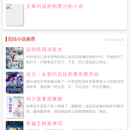
主角叫温妤明霁川的小说
...
完结小说推荐
m.400wi.com
回到民国当医生
外科医生江来未曾料到自己会回到波澜壮阔的年代。可他拿不了
枪杆子，只能拿起手术刀，于是，同仁医院的江医生...
次元：从契约贝拉和奥菲斯开始
我叫凌恒开局穿越召唤了一只突进型崩坏兽看着那小小的突进型
崩坏兽，我的第一想法是。它，可以进化！经过不懈的...
祁少宠妻甜腻腻
你再也不是那个掌上明珠了，醒醒吧！这段话在杨纯晴里不断浮
现，被闺蜜所害，就连姐姐和父母都离她而去。她后...
穿越之财富神话