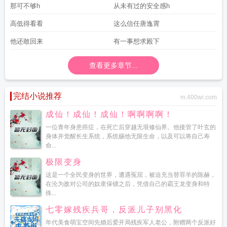
那可不够h
从未有过的安全感h
高低得看看
这么信任唐逸霄
他还敢回来
有一事想求殿下
查看更多章节...
完结小说推荐
m.400wi.com
成仙！成仙！成仙！啊啊啊啊！
一位青年身患癌症，在死亡后穿越无垠修仙界。他接管了叶玄的
身体并觉醒长生系统，系统赐他无限生命，以及可以将自己寿
命...
极限变身
这是一个全民变身的世界，遭遇冤屈，被迫充当替罪羊的陈赫，
在沦为敌对公司的奴隶保镖之后，凭借自己的霸王龙变身和特
殊...
七零嫁残疾兵哥，反派儿子别黑化
年代美食萌宝空间先婚后爱开局残疾军人老公，附赠两个反派好