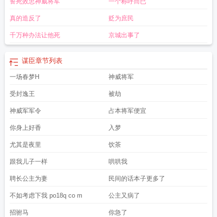
誓死效忠神威将军
一个称呼而已
力中五大谋臣
谋臣与爪牙之士不可不养而择也
谋臣之路秦瑱
真的造反了
贬为庶民
千万种办法让他死
京城出事了
谋臣
章节列表
一场春梦H
神威将军
受封逸王
被劫
神威军军令
占本将军便宜
你身上好香
入梦
尤其是夜里
饮茶
跟我儿子一样
哄哄我
聘长公主为妻
民间的话本子更多了
不如考虑下我 po18q co m
公主又病了
招驸马
你急了