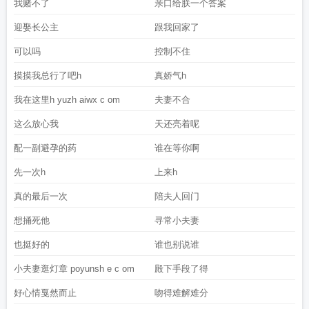
我赌不了
亲口给朕一个答案
迎娶长公主
跟我回家了
可以吗
控制不住
摸摸我总行了吧h
真娇气h
我在这里h yuzh aiwx c om
夫妻不合
这么放心我
天还亮着呢
配一副避孕的药
谁在等你啊
先一次h
上来h
真的最后一次
陪夫人回门
想捅死他
寻常小夫妻
也挺好的
谁也别说谁
小夫妻逛灯章 poyunsh e c om
殿下手段了得
好心情戛然而止
吻得难解难分