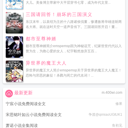
大儿。美食博主带家中大平层穿书七零，成为年代文里...
三国请回答！崩坏的三国演义
东汉末年，以袁绍为主的十八路诸侯伐董，惨遭敌将华雄连斩两
名大将。就在这时天空一道声音传下。三国请回答开启！董...
都市至尊神婿
都市至尊神婿简介emspemsp因为神秘诅咒，纪家世世代代以入
赘为生，为救心爱的女人，纪宇毅然放弃五百...
异世界的魔王大人
异世界的魔王大人简介emspemsp关于异世界的魔王大人魔王！
恐怖与邪恶的象征！杀戮与死亡的代名词！...
最新更新
m.400wi.com
宁宸小说免费阅读全文
修果
宋思铭叶如云小说免费阅读全文
争渡@qimiaoUGtUK1
萧诺小说全集阅读
鱼初见