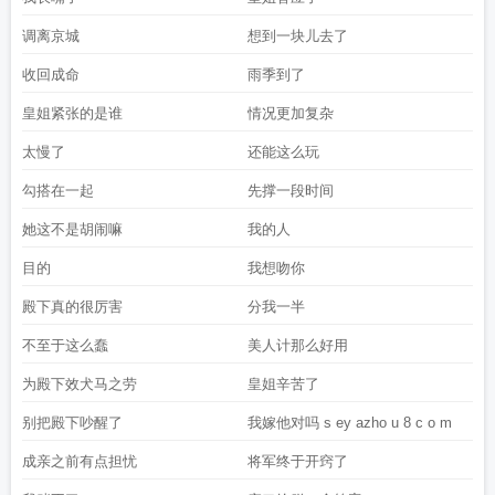
调离京城
想到一块儿去了
收回成命
雨季到了
皇姐紧张的是谁
情况更加复杂
太慢了
还能这么玩
勾搭在一起
先撑一段时间
她这不是胡闹嘛
我的人
目的
我想吻你
殿下真的很厉害
分我一半
不至于这么蠢
美人计那么好用
为殿下效犬马之劳
皇姐辛苦了
别把殿下吵醒了
我嫁他对吗 s ey azho u 8 c o m
成亲之前有点担忧
将军终于开窍了