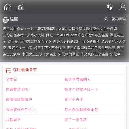
谋臣
一只二花花啊
/著
谋臣是由作者：一只二花花啊所著，火爆小说网免费提供谋臣全文在线阅读。
三秒记住本站：火爆小说网 网址：m.400wi.com
荀彧荀攸郭嘉五谋臣
谋臣与王
子
谋臣祸
三国志战略版五谋臣
忽必烈身边的谋臣
谋臣的拼音
忽必烈的汉人谋
臣
五更初发一山闻
越王手下的两个谋臣
谋臣亡敌国破鸟尽弓藏兔死狗烹
谋臣
策士的故事
中国史上公认十大谋士
朱元璋的谋臣
朱允炆的三个谋臣
朱元璋谋
臣
谋臣与爪牙之士爪牙的意思
谋臣界
谋臣武将
谋臣与爪牙之士不可不养而择
也翻译
谋臣什么雨
谋臣如雨的意思
一拳能打死吕布
曹操最喜欢的谋士
谋臣一
谋臣
最新章节
只二花花
曹操旗下谋臣
程昱sp郭嘉sp荀彧五谋臣
曹操五大谋臣
谋臣亡的前一
全文完
都是李君毓的人
句
凤轻盛世谋臣
谋臣是什么意思
谋臣和谋士区别
谋臣界官网
谋臣三国
谋臣
猛将的拼音
谋臣界电商工具箱
谋臣不如良平
贱妾何能作祸基?
谋臣本自系安
唐逸霄英明啊
把这个烂摊子接一下
危
谋臣似雨
以赂秦之地封天下之谋臣
谋臣什么什么成语
贾诩sp郭嘉程昱五谋
臣
谋臣如雨
谋臣猛将
曹操的谋臣
项羽手下的谋臣
五谋臣最佳战法搭配
谋臣
偷偷摸摸翻窗户
她下不去手
界电商AI工具
以事秦之地封天下之谋臣
赵匡胤谋臣
曹魏五谋臣
盛世谋臣
勾践
我应该死在你手上
你不杀我我就会杀你
手下的两个两大谋臣
谋臣妻
谋臣别仙子
赵匡胤的谋臣
谋臣by一只二花花啊
曹
操手下谋臣
谋臣以身入局举棋胜天半子的意思
谋臣策士
谋臣 别仙子txt
你管他
兵临城下
寻了一条生路
叫谋臣
九垓垂定弃谋臣
三国志战略版程昱五谋臣
萧何韩信是谁的谋臣
曹操势