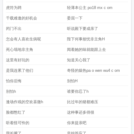
虎符为聘
轻薄本公主 po18 mx c om
千载难逢的好机会
委屈一下
闭门不出
听说殿下要成亲了
怎会有人喜欢生病呢
陛下何事烦忧非主角H
死心塌地非主角
闻着她的味就能跟上去
这里有好玩的
知道关心我了
是我连累了他们
奇怪的燥热pa o wen wu4 c om
怕你后悔
别怕H
别怕h
谁要你忍了h
逢场作戏的空欢喜微h
比过年的猪都难压
脸都憋红了
这种事还多得很
听着怪可怜的
你来提亲吧
我长嘴了
皇姐答应了