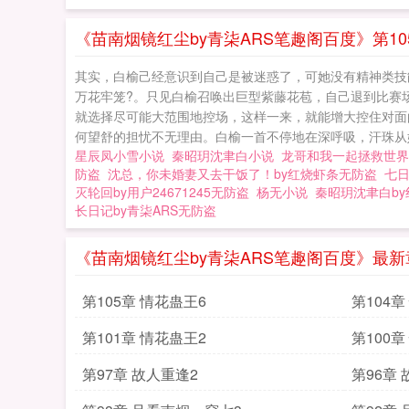
《苗南烟镜红尘by青柒ARS笔趣阁百度》第10
其实，白榆己经意识到自己是被迷惑了，可她没有精神类技
万花牢笼?。只见白榆召唤出巨型紫藤花苞，自己退到比赛
就选择尽可能大范围地控场，这样一来，就能增大控住对面的
何望舒的担忧不无理由。白榆一首不停地在深呼吸，汗珠从她
星辰凤小雪小说
秦昭玥沈聿白小说
龙哥和我一起拯救世界b
防盗
沈总，你未婚妻又去干饭了！by红烧虾条无防盗
七
灭轮回by用户24671245无防盗
杨无小说
秦昭玥沈聿白b
长日记by青柒ARS无防盗
《苗南烟镜红尘by青柒ARS笔趣阁百度》最新
第105章 情花蛊王6
第104章
第101章 情花蛊王2
第100章
第97章 故人重逢2
第96章