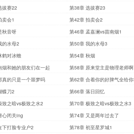
选拔赛22
第38章 选拔赛23
拍卖会1
第42章 拍卖会2
 是秋音呀
第46章 孟嘉澜vs苗南烟1
 我的水母2
第50章 我的水母3
 冰鹤对冰蟾
第54章 秋烟
 南烟和她的朋友们在一起
第58章 原来堂主是物理老师啊
 那真的只是一个噩梦吗
第62章 合着你的好脾气全给
蝴蝶刀2
第66章 落日回忆
 极致之暗vs极致之水2
第70章 极致之暗vs极致之水3
潜心闭关ing
第74章 又是两年过去了
 在下打脸专业户2
第78章 初至星罗城1