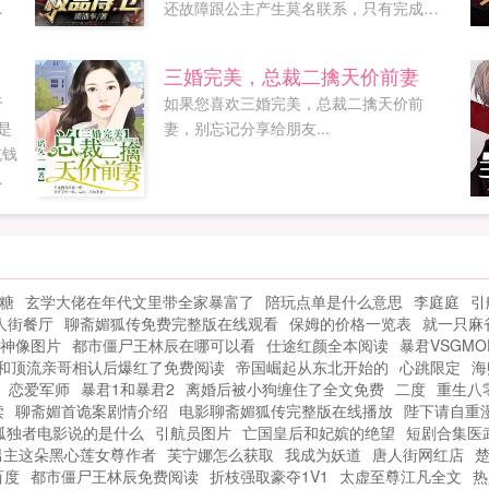
负
还故障跟公主产生莫名联系，只有完成公
这
主的心愿才能获得系统奖励。夏紫幽小叶
下
子，我想吃你做的饭。叶枫所谓君子远庖
三婚完美，总裁二擒天价前妻
厨但为了公主，我这就去做他只想当个小
于
如果您喜欢三婚完美，总裁二擒天价前
侍卫，没想到意外打造了四位女帝...
是
妻，别忘记分享给朋友...
坑钱
逼
个
是
多
之
糖
玄学大佬在年代文里带全家暴富了
陪玩点单是什么意思
李庭庭
引
体
人街餐厅
聊斋媚狐传免费完整版在线观看
保姆的价格一览表
就一只麻
您
神像图片
都市僵尸王林辰在哪可以看
仕途红颜全本阅读
暴君VSGMO
愉
和顶流亲哥相认后爆红了免费阅读
帝国崛起从东北开始的
心跳限定
海
恋爱军师
暴君1和暴君2
离婚后被小狗缠住了全文免费
二度
重生八
读
聊斋媚首诡案剧情介绍
电影聊斋媚狐传完整版在线播放
陛下请自重
孤独者电影说的是什么
引航员图片
亡国皇后和妃嫔的绝望
短剧合集医
男主这朵黑心莲女尊作者
芙宁娜怎么获取
我成为妖道
唐人街网红店
百度
都市僵尸王林辰免费阅读
折枝强取豪夺1V1
太虚至尊江凡全文
热