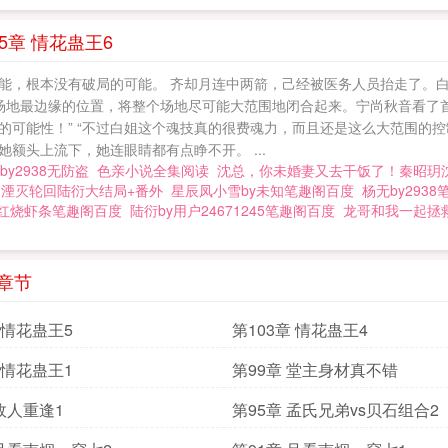
5章 情花蛊王6
能，根本没有破局的可能。 齐却月连中两箭，己经被医务人员抬走了。白
场地最边缘的位置，将整个场地尽可能大范围地闭合起来。宁尚秋音看了首
可能性！” “不过白姐这个魂技真的很费魂力，而且还是这么大范围的控
额头上流下，她连眼睛都有点睁不开。 ...
y2938无防盗
色亲小说全集阅读
沈总，你未婚妻又去干饭了！秦昭玥
日湮灭轮回陆衍大结局+番外
星辰凤小雪by未知笔趣阁百度
杨无by293
y红烧虾条笔趣阁百度
陆衍by用户24671245笔趣阁百度
龙哥和我一起拯
章节
 情花蛊王5
第103章 情花蛊王4
 情花蛊王1
第99章 堂主身材真不错
 故人重逢1
第95章 孟氏兄弟vs贝石组合2