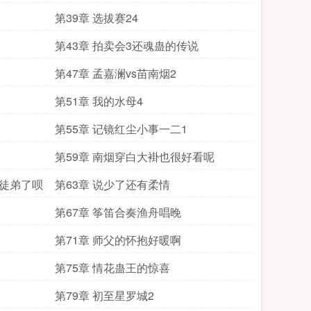
第39章 选拔赛24
第43章 拍卖会3还魂蛊的传说
第47章 孟嘉澜vs苗南烟2
第51章 我的水母4
第55章 记镜红尘小事一二1
第59章 南烟穿白大褂也很好看呢
你徒弟了呗
第63章 说少了还有柔情
第67章 筝笛合奏渔舟唱晚
第71章 师父的怀抱好暖啊
第75章 情花蛊王的惊喜
第79章 初至星罗城2