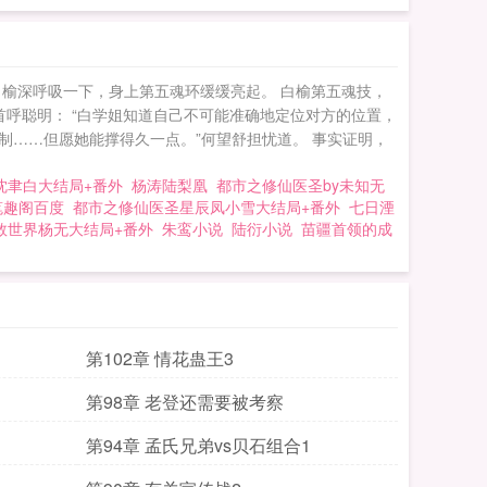
榆深呼吸一下，身上第五魂环缓缓亮起。 白榆第五魂技，
呼聪明： “白学姐知道自己不可能准确地定位对方的位置，
制……但愿她能撑得久一点。”何望舒担忧道。 事实证明，
沈聿白大结局+番外
杨涛陆梨凰
都市之修仙医圣by未知无
8笔趣阁百度
都市之修仙医圣星辰凤小雪大结局+番外
七日湮
救世界杨无大结局+番外
朱鸾小说
陆衍小说
苗疆首领的成
第102章 情花蛊王3
第98章 老登还需要被考察
第94章 孟氏兄弟vs贝石组合1