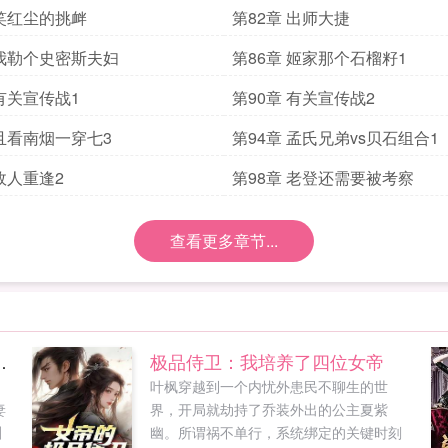
 笑红尘的挑衅
第82章 出师大捷
 我勒个史密斯夫妇
第86章 姬家那个石榴籽1
 有关宣传战1
第90章 有关宣传战2
 且看南烟一穿七3
第94章 孟氏兄弟vs贝石组合1
 故人重逢2
第98章 老登还需要被考察
查看更多章节...
s，撩妻别上瘾
极品侍卫：我培养了四位女帝
叶枫穿越到一个内忧外患民不聊生的世
妻
界，开局就劫持了乔装外出的公主夏紫
叫
幽。所谓祸不单行，系统绑定的关键时刻