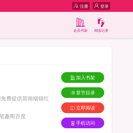
注册
登录
会员书架
阅读记录
加入书架
章节目录
网免费提供苗南烟镜红
立即阅读
红尘by青柒ARS笔趣阁百度
手机访问