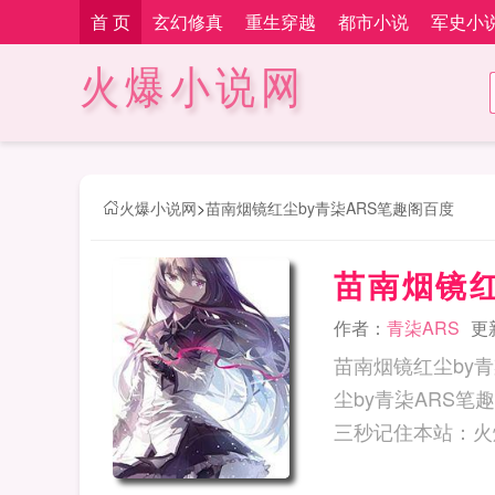
首 页
玄幻修真
重生穿越
都市小说
军史小
火爆小说网
火爆小说网
>
苗南烟镜红尘by青柒ARS笔趣阁百度
苗南烟镜红
作者：
青柒ARS
更新
苗南烟镜红尘by
尘by青柒ARS