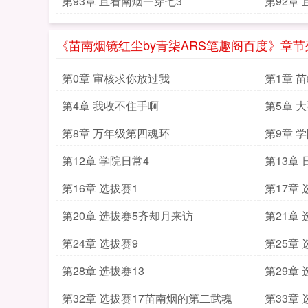
第93章 且看南烟一穿七3
第92章
《苗南烟镜红尘by青柒ARS笔趣阁百度》章节
第0章 审核求你放过我
第1章 
第4章 我收不住手啊
第5章 
第8章 万年级第四魂环
第9章 
第12章 学院日常4
第13章
第16章 选拔赛1
第17章
第20章 选拔赛5齐却月来访
第21章 
第24章 选拔赛9
第25章
第28章 选拔赛13
第29章
第32章 选拔赛17苗南烟的第二武魂
第33章 