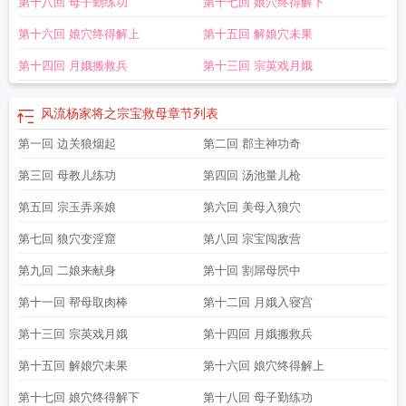
第十八回 母子勤练功
第十七回 娘穴终得解下
流杨家将之宗宝救母h文
风流杨家将之宗宝救母 - 小黄书
风流杨家将之宗宝救母
TNT
风流杨家将之宗宝救母视频
杨家将之宗宝数母
风流杨家将之宗宝救母主治
第十六回 娘穴终得解上
第十五回 解娘穴未果
大夫
风流杨家将之宗宝救母勤练功
风流杨家将之宗宝救母精彩大结局_
杨家将
之宗宝救口一
风流杨家将之宗宝救母未删减
风流杨家将之宗宝救母TXT
风流杨
第十四回 月娥搬救兵
第十三回 宗英戏月娥
家将之宗宝救母第二十回
风流杨家将之宗宝救母全集
风流杨家将之宗宝救母免
费全文
风流杨家将之宗宝救母最新章节_
风流杨家将之宗宝救母 主治大夫
杨家
风流杨家将之宗宝救母
章节列表
将宗宝被虫咬
杨家将之宗宝txt
杨家将杨宗保
主治大夫写的风流杨家将之宗宝救
母
第一回 边关狼烟起
风流杨家将之宗宝救母精彩大结局
风流杨家将之宗宝救母阅读
第二回 郡主神功奇
杨家将之我是
杨宗保之子
风流杨家将之宗宝救母 目录 (共28章) 在线阅读
风流杨家将之宗宝救
第三回 母教儿练功
第四回 汤池量儿枪
母最新
风流杨家将之宗宝救母(1)
风流杨家将之宗宝救母入桃源
杨家将宗保被
虫咬
风流杨家将之宗宝救母 主治大夫免费金
风流杨家将之宗宝救母飞言情
穿
第五回 宗玉弄亲娘
第六回 美母入狼穴
越杨家将杨宗宝
风流杨家将之宗宝救母H
风流杨家将之宗宝救母(1一43)
风流杨
第七回 狼穴变淫窟
第八回 宗宝闯敌营
家将之宗宝救母第25回
风流杨家将之宗宝救母2u2u
风流杨家将之宗保主治大
夫
风流杨家将宗宝宝救母
第九回 二娘来献身
第十回 割屌母屄中
第十一回 帮母取肉棒
第十二回 月娥入寝宫
第十三回 宗英戏月娥
第十四回 月娥搬救兵
第十五回 解娘穴未果
第十六回 娘穴终得解上
第十七回 娘穴终得解下
第十八回 母子勤练功