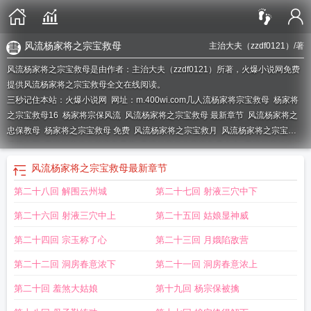
风流杨家将之宗宝救母
主治大夫（zzdf0121）
/著
风流杨家将之宗宝救母是由作者：主治大夫（zzdf0121）所著，火爆小说网免费
提供风流杨家将之宗宝救母全文在线阅读。
三秒记住本站：火爆小说网 网址：m.400wi.com
几人流杨家将宗宝救母
杨家将
之宗宝救母16
杨家将宗保风流
风流杨家将之宗宝救母 最新章节
风流杨家将之
忠保教母
杨家将之宗宝救母 免费
风流杨家将之宗宝救月
风流杨家将之宗宝救
母第十回
风流杨家将之宗宝救母亲
风流杨家将之宗宝救母全文
风流杨家将之宗
宝救母在线主治大夫
风流杨家将之宗宝救母第一张
风流杨家将之宗宝救母作者
风流杨家将之宗宝救母
最新章节
主治大夫
杨家将杨宗宝
杨家将宗宝救母txt
杨家将之宗宝救母第一
风流杨家将
第二十八回 解围云州城
第二十七回 射液三穴中下
之宗宝首页开篇
杨家将之宗宝救母在线阅读
杨家将之宗宝救母第一版主
杨家将
之杨宗保
风流杨家将之宗宝救母白马楼网
杨家将 宗宝 母
杨家将之宗宝救母
第二十六回 射液三穴中上
第二十五回 姑娘显神威
13
风流杨家将之宗宝救母TxT
风流杨家将之宗宝救母飞言
风流杨家将之宗宝救
母作者主治大夫百度
风流杨家将之宗宝救母健盘txt
杨家将外传之宗宝救母
风流
第二十四回 宗玉称了心
第二十三回 月娥陷敌营
杨家将宗宝救母谁写的
风流杨家将之宗宝救母笔趣阁
风流杨家将之宗宝救母主
第二十二回 洞房春意浓下
第二十一回 洞房春意浓上
治大夫(zzdf0121)
风流杨家将之宗宝救母完最新章节
风流杨家将之宗保主治大
夫在线
风流杨家将之宗宝 第十二回
杨家将之宗宝救母12
风流杨家将之宗宝救
第二十回 羞煞大姑娘
第十九回 杨宗保被擒
母(14)
风流杨家将之宗宝救母完整版
风流杨家将之宗宝救母全文阅读_主治
风