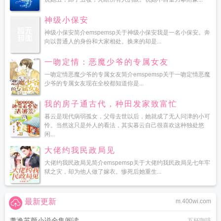
神级小保安
神级小保安简介emspemsp关于神级小保安我是一名小保安。奔
向以普通人的身份和大家相处。换来的却是...
一吻定情：恶魔少爷的专属女友
一吻定情恶魔少爷的专属女友简介emspemsp关于一吻定情恶魔
少爷的专属女友现在全校都知道你是...
我的房子通古代，种田发家致富忙
暮云是现代病弱孤女，父母去世以后，她就成了无人问津的小可
怜。当然这只是外人的看法，其实暮云自己很喜欢这种独处悠
闲...
大佬约我民政局见
大佬约我民政局见简介emspemsp关于大佬约我民政局见七年牢
狱之灾，却为他人做了嫁衣。惨死后她重生...
最新更新
m.400wi.com
萧逸苏颜小说全集阅读
五杯咖啡