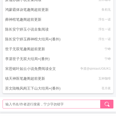
鸿蒙霸体诀笔趣阁超前更新
鱼初见
葬神棺笔趣阁超前更新
浮生一诺
陈长安宁婷玉小说全集阅读
浮生一诺
陈长安宁婷玉葬神棺大结局+(番外)
浮生一诺
世子无双笔趣阁超前更新
宁峥
李湛世子无双大结局+(番外)
宁峥
宋思铭叶如云小说免费阅读全文
争渡@qimiaoUGtUK1
镇天神医笔趣阁超前更新
五杯咖啡
苏文陆晚风阎王下山大结局+(番外)
苍月夜