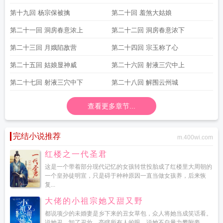
第十九回 杨宗保被擒
第二十回 羞煞大姑娘
第二十一回 洞房春意浓上
第二十二回 洞房春意浓下
第二十三回 月娥陷敌营
第二十四回 宗玉称了心
第二十五回 姑娘显神威
第二十六回 射液三穴中上
第二十七回 射液三穴中下
第二十八回 解围云州城
查看更多章节...
完结小说推荐
m.400wi.com
红楼之一代圣君
这是一个带着部分现代记忆的女孩转世投胎成了红楼里大周朝的
一个皇孙徒明宣，只是碍于种种原因一直当做女孩养，后来恢
复...
大佬的小祖宗她又甜又野
都说项少的未婚妻是乡下来的丑女草包，众人将她当成笑话看。
说她丑，卸了丑妆，亮瞎所有人的眼。说她不自量力攀附豪...