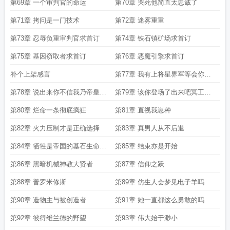
第69章 一个审判官的命运
第70章 哭死他简直太忠诚了
第71章 拷问是一门技术
第72章 迷雾重重
第73章 忍辱负重审判官求首订
第74章 铁石镇矿场求首订
第75章 基因窃取者求首订
第76章 恶魔引擎求首订
补个上架感言
第77章 我有上将星界军等会你说
什么求订阅
第78章 说出来你不信我乃帝皇神
第79章 该你登场了出来吧冥工圣
选求订阅
甲虫求订阅
第80章 烂命一条彻底疯狂
第81章 直视我崽种
第82章 火力压制才是正确选择
第83章 真男人从不后退
第84章 牺牲是帝国的基石生命是
第85章 结束亦是开始
帝皇的货币
第86章 黑暗机械神教大贤者
第87章 信仰之跃
第88章 普罗米修斯
第89章 仿生人会梦见电子羊吗
第90章 造物主与被创造者
第91章 她一直都这么勇敢的吗
第92章 彼得维兰德的野望
第93章 伟大始于渺小