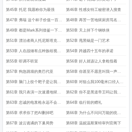
第45章 托尼 我愿称你为最强
第46章 性感女特工秘密潜入搜查
第47章 弗瑞 这个杯子价值一百万
第48章 再苦一苦地狱厨房骂名我
懂
来担
第49章 都是Mark系列借鉴一下不
第50章 天上掉下个钢铁侠
过分吧
第51章 漂泊者商人托尼斯塔克的
第52章 甩黑锅是一门艺术
朋友
第53章 人在战锤有点种族歧视很
第54章 跨越四十五年的承诺
正常吧
第55章 听调不听宣
第56章 好人就该让人拿枪指着
第57章 狗急跳墙的奥巴代亚
第58章 你甚至不愿意叫我一声菲
斯克先生
第59章 脑门上纹个靶子是让我瞄
第60章 对狙么我100毫米口径人形
准了打吗
主战坦克
第61章 我只表演一次速通地狱厨
第62章 你不是黑道帝王吗让我看
房
看有多能打
第63章 忠诚的电浆枪永远不会让
第64章 临行前的赠礼
你失望
第65章 求求你了把AI删掉吧
第66章 为什么不问问万能的统子
哥呢
第67章 波云诡谲的下巢局势
第68章 温妮温斯莱特审判官阁下