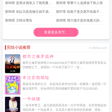
第94章 是黑水我加入了致死量的
第95章 尊重个人选择放下助人情
黑水
第96章 别以为是造物主就不扇你
第97章 给面子是交易不给面子就
了4K
让你入土
第98章 灭绝令警告
第99章 维兰德才是价值最大的商
品
查看更多章节...
完结小说推荐
m.400wi.com
都市之修罗战神
都市之修罗战神简介emspemsp关于都市之修罗战神世界首富众
目睽睽之下，居然给一个叫花子跪下了！首...
本法官萌萌哒
我是你未来的丈夫，你必须无条件信任我！依赖我！迷恋我！打
赢这场官司，你会得到完美的婚姻可爱的孩子无以伦比的...
一号保镖
一名传奇警卫，超凡脱俗的风流史一位中华英雄，在世界掀起的
强烈风暴一个热血男儿，在花花大都市里的快意纵横。震惊...