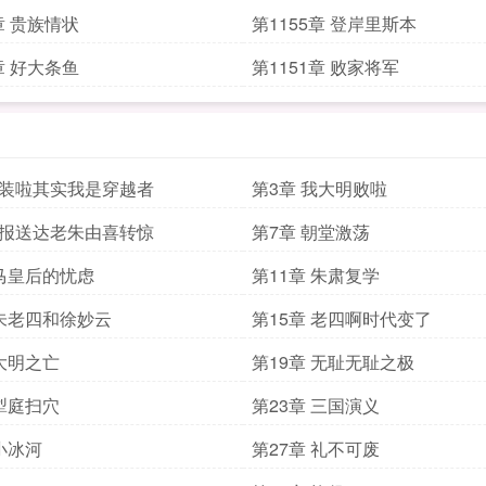
章 贵族情状
第1155章 登岸里斯本
章 好大条鱼
第1151章 败家将军
不装啦其实我是穿越者
第3章 我大明败啦
战报送达老朱由喜转惊
第7章 朝堂激荡
 马皇后的忧虑
第11章 朱肃复学
 朱老四和徐妙云
第15章 老四啊时代变了
 大明之亡
第19章 无耻无耻之极
 犁庭扫穴
第23章 三国演义
 小冰河
第27章 礼不可废