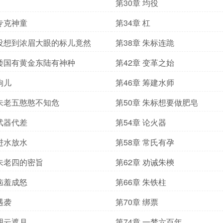
第30章 均役
 专克神童
第34章 杠
 没想到浓眉大眼的标儿竟然
第38章 朱标连跪
 倭国有黄金东陆有神种
第42章 变革之始
狗儿
第46章 筹建水师
 朱老五憨憨不知危
第50章 朱标想要做肥皂
 武器代差
第54章 论火器
 进水放水
第58章 常氏有孕
 朱老四的密旨
第62章 劝诫朱樉
 恼羞成怒
第66章 朱铁柱
遇袭
第70章 绑票
 阴云遮月
第74章 一梦六百年