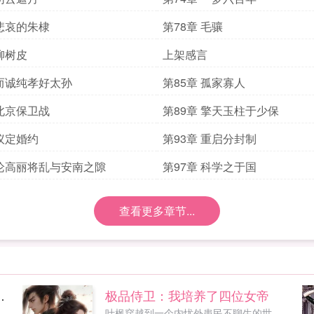
 悲哀的朱棣
第78章 毛骧
 柳树皮
上架感言
 而诚纯孝好太孙
第85章 孤家寡人
 北京保卫战
第89章 擎天玉柱于少保
 议定婚约
第93章 重启分封制
 论高丽将乱与安南之隙
第97章 科学之于国
查看更多章节...
s，撩妻别上瘾
极品侍卫：我培养了四位女帝
叶枫穿越到一个内忧外患民不聊生的世