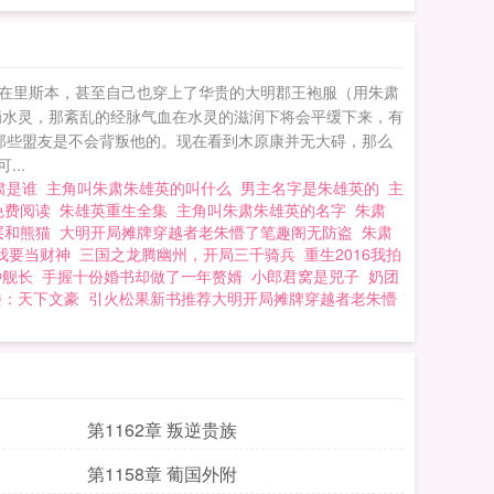
在里斯本，甚至自己也穿上了华贵的大明郡王袍服（用朱肃
滴水灵，那紊乱的经脉气血在水灵的滋润下将会平缓下来，有
那些盟友是不会背叛他的。现在看到木原康并无大碍，那么
..
肃是谁
主角叫朱肃朱雄英的叫什么
男主名字是朱雄英的
主
免费阅读
朱雄英重生全集
主角叫朱肃朱雄英的名字
朱肃
层和熊猫
大明开局摊牌穿越者老朱懵了笔趣阁无防盗
朱肃
我要当财神
三国之龙腾幽州，开局三千骑兵
重生2016我拍
种舰长
手握十份婚书却做了一年赘婿
小郎君窝是兕子
奶团
楼：天下文豪
引火松果新书推荐大明开局摊牌穿越者老朱懵
第1162章 叛逆贵族
第1158章 葡国外附