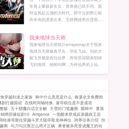
年身上重获新生后，世界就已经不同。面
对这风起云涌的大时代，郭守云的野心前
所未有的迸发出来。互联网战争次贷危机
欧债...
我来地球当天师
我来地球当天师简介emspemsp关于我来
地球当天师修真尽头，羽化飞仙。别的大
能飞升都是前往仙界，而张昊却阴差阳错
飞到地球。他郁闷啊，为何仙界的上仙和
仙女们都把他当成风水天师？首发
po18mecomωoо1⒏υip...
主角穿越到龙之家族
眸中什么意思是什么
春溪全文免费阅
播剧行越国诏
在线时间轴转换
篡夺权位是不是成语
整版
五十阴魔白话文全解
大雪封门笔趣阁
眼眸中
萧晨
锦绣田缘短剧10
Artigence
一觉醒来穿成反派摄政王后
局转身哥斯拉穿越斗罗大陆夺取龙神神位
跨界任务介绍
扶
趣阁
勾刀勾沉香怎么用才正确
勇者被杀死变成魔王的动