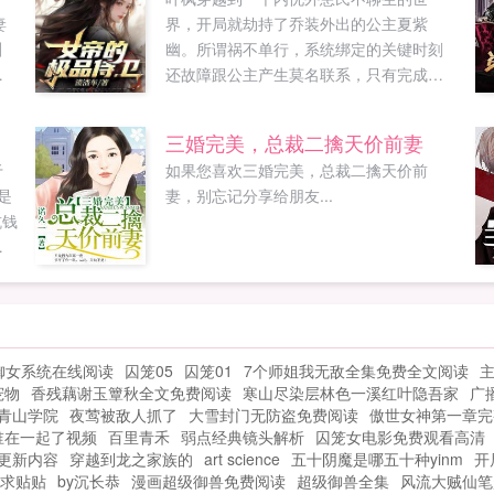
妻
界，开局就劫持了乔装外出的公主夏紫
叫
幽。所谓祸不单行，系统绑定的关键时刻
负
还故障跟公主产生莫名联系，只有完成公
这
主的心愿才能获得系统奖励。夏紫幽小叶
下
子，我想吃你做的饭。叶枫所谓君子远庖
三婚完美，总裁二擒天价前妻
厨但为了公主，我这就去做他只想当个小
于
如果您喜欢三婚完美，总裁二擒天价前
侍卫，没想到意外打造了四位女帝...
是
妻，别忘记分享给朋友...
坑钱
逼
个
是
多
之
御女系统在线阅读
囚笼05
囚笼01
7个师姐我无敌全集免费全文阅读
体
宠物
香残藕谢玉簟秋全文免费阅读
寒山尽染层林色一溪红叶隐吾家
广
您
青山学院
夜莺被敌人抓了
大雪封门无防盗免费阅读
傲世女神第一章完
愉
谁在一起了视频
百里青禾
弱点经典镜头解析
囚笼女电影免费观看高清
节更新内容
穿越到龙之家族的
art science
五十阴魔是哪五十种yinm
开
求贴贴
by沉长恭
漫画超级御兽免费阅读
超级御兽全集
风流大贼仙笔