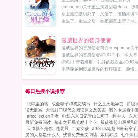
emspemsp关于重生病娇甜妻Boss，撩
别上瘾江皓玥死了，又活了，准确来讲
重生了。重生之后，她把那些上辈子欺
她的混蛋全部都收拾了一遍。本来想和
个对自己还不错的秘书谈个恋爱增加一
漫威世界的替身使者
业绩，但是你再不...
漫威世界的替身使者简介emspemsp关
漫威世界的替身使者JOJO？不，本大爷
dio哒！带着爆肝一礼拜的残次品JOJO
手游穿越到漫威世界的程序猿正一脸懵
的审视着自己的新身份迪奥布兰度，一
英华混血的大帅比！不过，等会儿这里
漫威世界？请问离紫薯精到达战场还有
每日热搜小说推荐
长时间？对了，老子还有金手指！白金
眼眸里的雪
成全妻子和初恋续写
什么是天地异变
超级
星，世界，疯狂钻石，轰炸空间，黄金
读无删减
大雪封门现代文阅读原文及答案
我的专属看手
验，绯红之王统统给我出！叮，新玩家
artcollection作者
电影东京日记青山知可子
眸中人
东京
好，您的第一位替身已抽取，祝您游戏
最新免费阅读
都市之开局奖励十个亿
叛徒张起山最后和
快。看着眼前正...
天道就不是你
楚北晨
二姑女孩
artorius笔趣阁最新章
灵的人都是什么人
残香免费全文阅读
娘娘独占
七个师姐