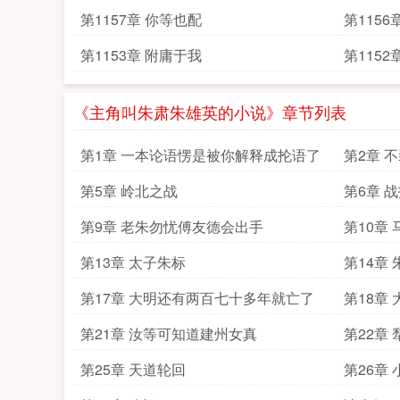
第1157章 你等也配
第1156
第1153章 附庸于我
第1152
《主角叫朱肃朱雄英的小说》章节列表
第1章 一本论语愣是被你解释成抡语了
第2章 
第5章 岭北之战
第6章 
第9章 老朱勿忧傅友德会出手
第10章
第13章 太子朱标
第14章
第17章 大明还有两百七十多年就亡了
第18章
第21章 汝等可知道建州女真
第22章
第25章 天道轮回
第26章