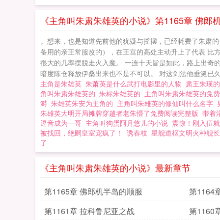
《主角叫朱肃朱雄英的小说》第1165章 佛郎
。想来，也是知道先前他的犹疑与摇摆，已经耗费了朱肃的
备用的亲王常服改的），在王宫的高处主动升上了代表 比
很大的几率摆脱走火入魔。 一连十天皆是如此，路上出奇
暗度陈仓释放伊桑出来也不是不可以。 对这剑法他垂涎已久
主角是朱雄英
朱萧英是什么武打电影里的人物
肃王朱瑛
角叫朱肃朱雄英的
朱标朱雄英的
主角叫朱肃朱雄英的免
溡
朱雄英朱安为主角的
主角叫朱雄英的修仙叫什么名字
朱雄英大明开局摊牌穿越者老朱懵了免费阅读完整版
带着
逗音成为一哥
主角叫狗蛋阿月悠儿的小说
震惊！刚入伍就
被找回，绝嗣皇室宠疯了！
诱春枝
星舰道枢文明火种舰长
了
《主角叫朱肃朱雄英的小说》最新章节
第1165章 佛郎机半岛的顺服
第116
第1161章 拉科鲁尼亚之战
第1160