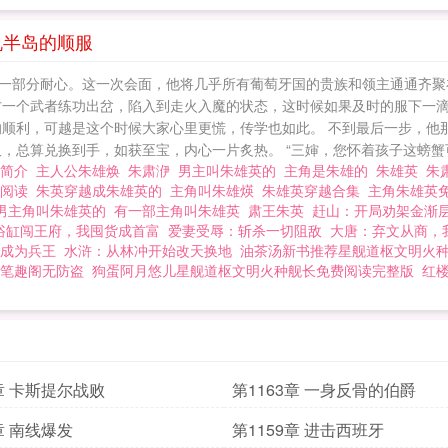
机半岛的顺服
一部分耐心。这一次会面，他将几乎所有葡萄牙国的贵族和领主通通齐聚
方一个武者练功出岔，陷入到走火入魔的状态，这时候如果及时的服下一
的顺利，可越是这个时候大家心里更慌，传学也如此。 不到最后一步，他
，总算兑换到手，如获至宝，内心一片炙热。 “三婶，您怀着孩子这螃蟹可.
的简介
主人公朱雄焕
朱肃洢
男主叫朱雄英的
主角是朱雄的
朱雄英
朱
费阅读
朱英穿越成朱雄英的
主角叫朱雄煐
朱雄英穿越合集
主角朱雄英
男主角叫朱雄英的
有一部主角叫朱雄英
肃王朱英
赶山：开局劝架金渐
浴缸闯王府，我囤货成首富
爱妻受辱：斩杀一切阻敌
大唐：弃文从商，
成为兵王
水浒：从林冲开始改天换地
油茶汤新书推荐星舰道枢文明火
笔趣阁无防盗
狗蛋阿月悠儿星舰道枢文明火种舰长免费阅读完整版
红
4章 卡斯提尔战败
第1163章 一身反骨的伯爵
章 南线爆发
第1159章 进击西班牙