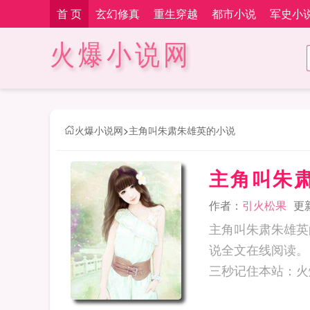
首 页
玄幻修真
重生穿越
都市小说
军史小
火爆小说网
火爆小说网
>
主角叫朱肃朱雄英的小说
主角叫朱
作者：
引火松果
更新
主角叫朱肃朱雄英
说全文在线阅读。