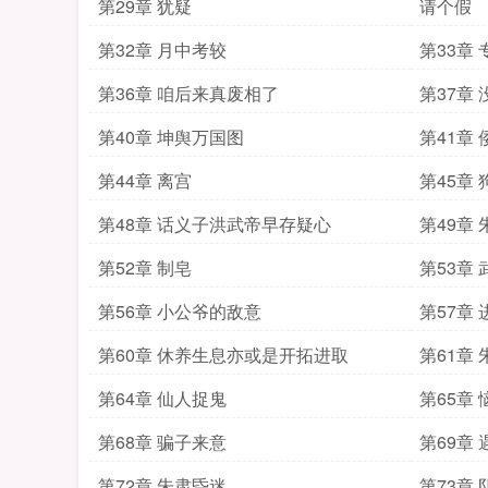
第29章 犹疑
请个假
第32章 月中考较
第33章
第36章 咱后来真废相了
第37章
第40章 坤舆万国图
第41章
第44章 离宫
第45章 
第48章 话义子洪武帝早存疑心
第49章
第52章 制皂
第53章
第56章 小公爷的敌意
第57章
第60章 休养生息亦或是开拓进取
第61章
第64章 仙人捉鬼
第65章
第68章 骗子来意
第69章 
第72章 朱肃昏迷
第73章