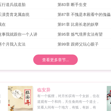
 五行道兵战道胎
第83章 断手生变
 天潢贵胄龙属血统
第87章 不愧是本殿看中的傀儡
我在
第91章 比肩长老的妖孽
 这事我就跟你一个人讲
第95章 炼气境界玄法有望
 两个月我入玄法
第99章 跟师父玩心眼子
查看更多章节...
临安异
素
有一个狐狸，对月长叹有一个女妖，住在
别
道观有一个和尚，天生食肉有一个道士，
笑看人间有一个地方，有狐，有妖，有