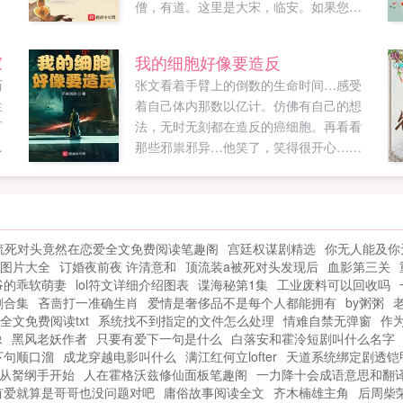
僧，有道。这里是大宋，临安。如果您喜
欢临安异，别忘记分享给朋友...
家
我的细胞好像要造反
历
张文看着手臂上的倒数的生命时间…感受
生
着自己体内那数以亿计。仿佛有自己的想
可
法，无时无刻都在造反的癌细胞。再看看
里
那些邪祟邪异…他笑了，笑得很开心…如
这
果您喜欢我的细胞好像要造反，别忘记分
，
享给朋友...
鲤
不
流死对头竟然在恋爱全文免费阅读笔趣阁
宫廷权谋剧精选
你无人能及你
图片大全
订婚夜前夜 许清意和
顶流装a被死对头发现后
血影第三关
爷的乖软萌妻
lol符文详细介绍图表
谍海秘第1集
工业废料可以回收吗
剧合集
吝啬打一准确生肖
爱情是奢侈品不是每个人都能拥有
by粥粥
全文免费阅读txt
系统找不到指定的文件怎么处理
情难自禁无弹窗
作
像
黑风老妖作者
只要有爱下一句是什么
白落安和霍泠短剧叫什么名字
下句顺口溜
成龙穿越电影叫什么
满江红何立lofter
天道系统绑定剧透铠
从胬纲手开始
人在霍格沃兹修仙面板笔趣阁
一力降十会成语意思和翻
有爱就算是哥哥也没问题对吧
庸俗故事阅读全文
齐木楠雄主角
后周柴