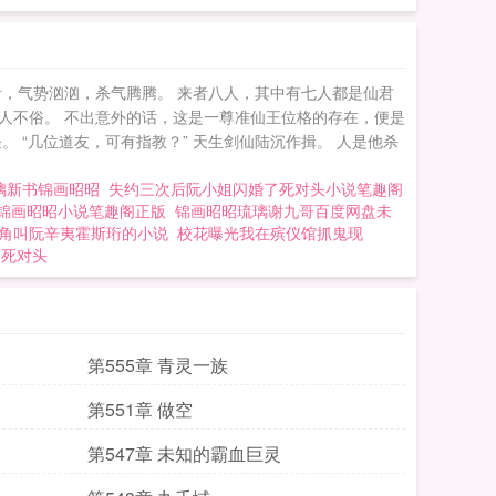
，气势汹汹，杀气腾腾。 来者八人，其中有七人都是仙君
人不俗。 不出意外的话，这是一尊准仙王位格的存在，便是
“几位道友，可有指教？” 天生剑仙陆沉作揖。 人是他杀
璃新书锦画昭昭
失约三次后阮小姐闪婚了死对头小说笔趣阁
锦画昭昭小说笔趣阁正版
锦画昭昭琉璃谢九哥百度网盘未
角叫阮辛夷霍斯珩的小说
校花曝光我在殡仪馆抓鬼现
了死对头
第555章 青灵一族
第551章 做空
第547章 未知的霸血巨灵