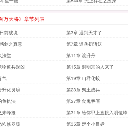
章 斗星一族
第544章 无上存在之应身
百万天将》章节列表
八日前破境
第3章 遇到天才了
已感剑之真意
第7章 道兵初斩妖
 执法堂
第11章 渡升丹
 妖物道兵逞凶
第15章 洞明宗的人来了
青气
第19章 山君化蛟
 晋升化灵境
第23章 聚土成兵
 钓鱼执法
第27章 食鬼吞僵
 飞来峰抢
第31章 给你甲上直接入明镜峰
 恐怖修罗场
第35章 定个小目标