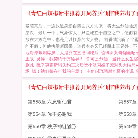
《青红白辣椒新书推荐开局养兵仙棺我养出了百
紧随其后，一连数道身影自四面八方而来，将天生剑仙陆沉
层次，最后一个，气象惊人，只是屹立于虚空之中，便似有
放在大族之中，也是足以扛鼎的大人物。 前番陆沉斩了尘霦
的不假，但他执掌断因果，道兵本身又已经跳出三界外，不在
地府弹幕刷爆屏，人鬼齐在直播间吃瓜
琉璃谢九哥锦画昭昭
正版
灵异：我契约千万诡异！
你可是剑仙，当什么女生宿
删减
阮辛夷霍斯珩失约三次后阮小姐闪婚了死对头大结局+(
场
嘘！祂们都在打我的主意！
主角叫琉璃谢九哥的小说
《青红白辣椒新书推荐开局养兵仙棺我养出了
第558章 六息斩仙君
第557
第554章 你不必谢我
第553
第550章 秩序神链雏形
第549章