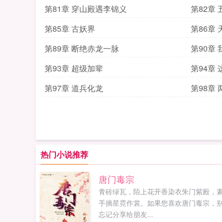
第81章 穿山殿遇李锦义
第82章
第85章 古妖界
第86章
第89章 断绝赤龙一脉
第90章 
第93章 超级加辈
第94章
第97章 道兵化龙
第98章
热门小说推荐
唐门毒宗
青砖绿瓦，陌上花开香染衣朱门紫殿，
手摘星霓作裳。如果您喜欢唐门毒宗，
忘记分享给朋友...