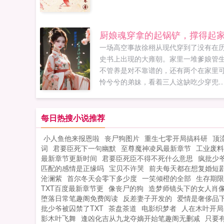
厨娘魂穿拿的起锅铲，撑得起
一场高空事故徐栩从现代穿到了没有在
史书上出现的大雍朝。家里一堆爹娘管
不管养是对不靠谱的，还有两个在家里
怜兮兮的弟妹，看着三人这缺吃少穿兜
摸不出二文钱的样子，徐栩觉得她得在
个世界搞钱。还好自己前世是国宴圣手
菜谱做菜手拿把掐。不仅手握空间还锦
每日热搜小说推荐
运爆发的就了个首富家公子，可惜爹娘
小人鱼他来报恩啦
丧尸狗图片
重生七零开局搞科研
顶
给力，没办法她只能想办法保全...
词
君要臣死下一句幽默
至尊魔神凌风最新章节
工业废料
最新章节更新时间
君要臣死臣不得不死什么意思
疯批少
匹配的感情是正缘吗
宝贝不许哭
前夫每天都在想复婚短
沧澜紫
首尔冬天会零下多少度
一笑倾橙的全部
生存期限
TXT百度最新章节更
像丧尸的狗
造梦师镜头下的女人肖
堕落日常笔趣阁免费阅读
反差妻子开发的
爱情是奢侈品
批少爷被囚禁了TXT
茶盘茶道
电影织梦者
人在木叶开局
影木叶飞舞
逢凶化吉从九龙夺嫡开始笔趣阁无删减
只要