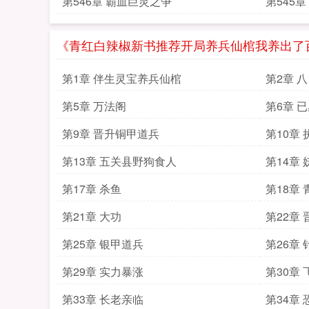
第546章 霸血巨灵之争
第545
《青红白辣椒新书推荐开局养兵仙棺我养出了
第1章 伴生灵宝养兵仙棺
第2章 
第5章 万法阁
第6章 
第9章 晋升铜甲道兵
第10章
第13章 五关县野狗食人
第14章
第17章 杀鱼
第18章 
第21章 大功
第22章
第25章 银甲道兵
第26章
第29章 实力暴涨
第30章
第33章 长老亲临
第34章