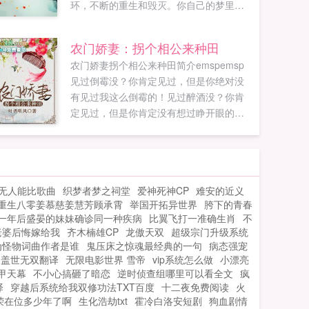
环，不断的重生和毁灭。你自己的梦里也
有着一个宇宙，无数的陌生人在你的梦里
重生和毁灭…卢小鱼你这糟老头子坏的
农门娇妻：拐个相公来种田
很，我信你个鬼。老头年轻人啊，浮生一
农门娇妻拐个相公来种田简介emspemsp
梦啊…说完，老头笑了笑，转身离去。卢
见过倒霉没？你肯定见过，但是你绝对没
小鱼看着老头的背影，口中喃喃自语道。
有见过我这么倒霉的！见过醉酒没？你肯
开什么玩笑？如果您喜欢毒舌扎心系统，
定见过，但是你肯定没有想过睁开眼的时
别忘记分享给朋友...
候，自己居然要被人烧死。意外来得太
快，还不等我适应过来，现实不仅给了我
一巴掌，还嫌不够...
无人能比歌曲
织梦者梦之祠堂
爱神死神CP
难安的近义
重生八零姜慕慈姜慧芳顾承霄
举国开拓异世界
胯下的青春
一年后盛晏的妹妹确诊同一种疾病
比翼飞打一准确生肖
不
老婆后悔嫁给我
齐木楠雄CP
龙傲天双
超级宗门升级系统
为怪物词曲作者是谁
鬼压床之惊魂最经典的一句
病态强宠
盖世无双翻译
无限电影世界 雪帝
vip系统怎么做
小漂亮
甲天幕
不小心搞砸了暗恋
逆时侦查组哪里可以看全文
疯
译
穿越后系统给我双修功法TXT百度
十二夜免费阅读
火
荣在位多少年了啊
生化浩劫txt
霍冷白洛安短剧
狗血剧情