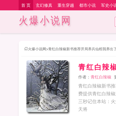
首 页
玄幻修真
重生穿越
都市小说
军史小
火爆小说网
火爆小说网
>
青红白辣椒新书推荐开局养兵仙棺我养出
青红白辣
作者：
青红白辣椒
青红白辣椒新书推
费提供青红白辣椒
三秒记住本站：火爆小说网 网址：m.
天将