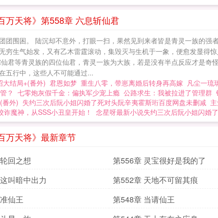
万天将》第558章 六息斩仙君
团团围困。 陆沉却不意外，打眼一扫，果然见到来者皆是青灵一族的强者
无穷生气始发，又有乙木雷霆滚动，集毁灭与生机于一象，便愈发显得惊
仙君等青灵族的四位仙君，青灵一族为大族，若是没有半点反应才是奇怪。 
五行中，这些人不可能通过...
大结局+(番外)
君恩如梦
重生八零，带崽离婚后转身再高嫁
凡尘一琉
管？
七零炮灰假千金：偏执军少宠上瘾
公路求生：我被拉进了管理群
番外)
失约三次后阮小姐闪婚了死对头阮辛夷霍斯珩百度网盘未删减
主
狡诈魔神，从SSS小丑皇开始！
念星呀最新小说失约三次后阮小姐闪婚
百万天将》最新章节
章 轮回之想
第556章 灵宝很好是我的了
章 这叫暗中出力
第552章 天地不可留其痕
 准仙王
第548章 当请仙王