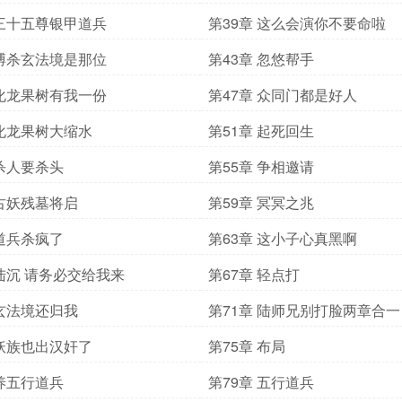
 三十五尊银甲道兵
第39章 这么会演你不要命啦
 搏杀玄法境是那位
第43章 忽悠帮手
 化龙果树有我一份
第47章 众同门都是好人
 化龙果树大缩水
第51章 起死回生
 杀人要杀头
第55章 争相邀请
 古妖残墓将启
第59章 冥冥之兆
 道兵杀疯了
第63章 这小子心真黑啊
 陆沉 请务必交给我来
第67章 轻点打
 玄法境还归我
第71章 陆师兄别打脸两章合一
 妖族也出汉奸了
第75章 布局
 养五行道兵
第79章 五行道兵