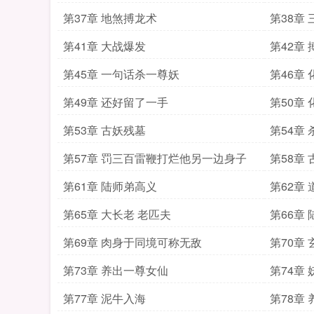
第37章 地煞搏龙术
第38章
第41章 大战爆发
第42章
第45章 一句话杀一尊妖
第46章
第49章 还好留了一手
第50章
第53章 古妖残墓
第54章
第57章 罚三百雷鞭打烂他另一边身子
第58章
第61章 陆师弟高义
第62章
第65章 大长老 老匹夫
第66章
第69章 肉身于同境可称无敌
第70章
第73章 养出一尊女仙
第74章
第77章 泥牛入海
第78章