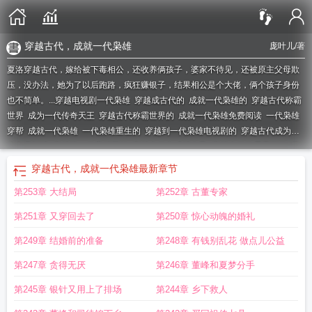
穿越古代，成就一代枭雄
庞叶儿
/著
夏洛穿越古代，嫁给被下毒相公，还收养俩孩子，婆家不待见，还被原主父母欺
压，没办法，她为了以后跑路，疯狂赚银子，结果相公是个大佬，俩个孩子身份
也不简单。...
穿越电视剧一代枭雄
穿越成古代的
成就一代枭雄的
穿越古代称霸
世界
成为一代传奇天王
穿越古代称霸世界的
成就一代枭雄免费阅读
一代枭雄
穿帮
成就一代枭雄
一代枭雄重生的
穿越到一代枭雄电视剧的
穿越古代成为霸
主免费阅读
穿越从一代枭雄开始
穿越古代之成就自己
穿越古代称霸天下的
穿
越到古代称霸世界的
穿越一代枭雄
穿越回古代当枭雄
穿越一代枭雄同人
穿越
穿越古代，成就一代枭雄
最新章节
到一代枭雄的
穿越古代成仵作
主角穿越到一代枭雄里的
穿越古代称霸
成就一
第253章 大结局
第252章 古董专家
代枭雄的漫画
穿越之一代枭雄
穿越到一代枭雄世界
穿越一代枭雄电视剧的
穿
越古代成伎
穿越古代一步一步发展壮大的
穿越一代枭雄的
穿越到古代要称霸天
第251章 又穿回去了
第250章 惊心动魄的婚礼
下的
主角穿越电视剧一代枭雄
穿越到一代枭雄世界的
第249章 结婚前的准备
第248章 有钱别乱花 做点儿公益
第247章 贪得无厌
第246章 董峰和夏梦分手
第245章 银针又用上了排场
第244章 乡下救人