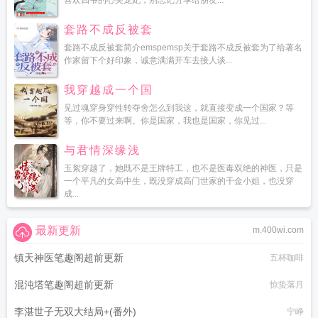
喜欢四爷的心尖宠妃，别忘记分享给朋友...
套路不成反被套
套路不成反被套简介emspemsp关于套路不成反被套为了给著名
作家留下个好印象，诚意满满开车去接人谈...
我穿越成一个国
见过魂穿身穿性转夺舍怎么到我这，就直接变成一个国家？等
等，你不要过来啊。你是国家，我也是国家，你见过...
与君情深缘浅
玉絮穿越了，她既不是王牌特工，也不是医毒双绝的神医，只是
一个平凡的女高中生，既没穿成高门世家的千金小姐，也没穿
成...
最新更新
m.400wi.com
镇天神医笔趣阁超前更新
五杯咖啡
混沌塔笔趣阁超前更新
惊蛰落月
李湛世子无双大结局+(番外)
宁峥