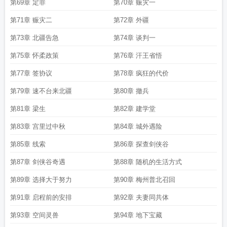
第69章 定罪
第70章 赈灾一
第71章 赈灾二
第72章 外疆
第73章 北疆告急
第74章 谈判一
第75章 怀柔政策
第76章 汗王省悟
第77章 签协议
第78章 疯狂的代价
第79章 速不台来北疆
第80章 撤兵
第81章 梁生
第82章 建学堂
第83章 宫里过中秋
第84章 城外遇险
第85章 线索
第86章 探查剑侠谷
第87章 剑侠谷奇遇
第88章 随机的生活方式
第89章 选择大于努力
第90章 梅州普北召回
第91章 启程前的安排
第92章 夫妻同共体
第93章 空间灵兽
第94章 地下宝藏