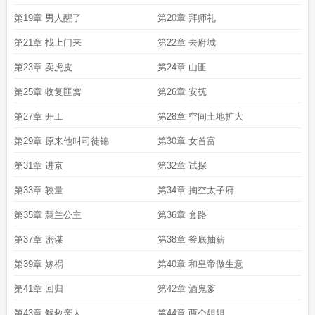
第19章 男人醒了
第20章 拜师礼
第21章 找上门来
第22章 去府城
第23章 卖虎皮
第24章 山匪
第25章 收复匪窝
第26章 安抚
第27章 开工
第28章 空间土地扩大
第29章 原来他叫司徒锦
第30章 女首富
第31章 进京
第32章 试探
第33章 较量
第34章 掏空太子府
第35章 慧兰公主
第36章 套路
第37章 密谋
第38章 釜底抽薪
第39章 嫁祸
第40章 和皇帝做生意
第41章 回归
第42章 酒鬼爹
第43章 解救亲人
第44章 两个姐姐