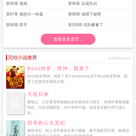
第95章 做戏
第96章 达成共识
第97章 都想分一杯羹
第98章 城墙下秘密
第99章 联手
第100章 找到爹爹了
查看更多章节...
完结小说推荐
m.400wi.com
Boss快穿：男神，我罩了
Boss快穿男神，我罩了简介emspemsp关于Boss快穿男神，我
罩了恋爱前学霸高冷我...
天医归来
萧牧之，注定要背黑锅被处处排挤的实习医生，却身怀透视成像
绝技，玩转花都医院，吊打各种不服。他是美女眼中帅气迷人
的...
四爷的心尖宠妃
青砖绿瓦，陌上花开香染衣朱门紫殿，素手摘星霓作裳。如果您