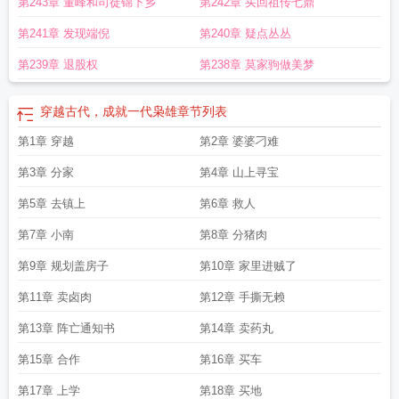
第243章 董峰和司徒锦下乡
第242章 买回祖传七鼎
第241章 发现端倪
第240章 疑点丛丛
第239章 退股权
第238章 莫家驹做美梦
穿越古代，成就一代枭雄
章节列表
第1章 穿越
第2章 婆婆刁难
第3章 分家
第4章 山上寻宝
第5章 去镇上
第6章 救人
第7章 小南
第8章 分猪肉
第9章 规划盖房子
第10章 家里进贼了
第11章 卖卤肉
第12章 手撕无赖
第13章 阵亡通知书
第14章 卖药丸
第15章 合作
第16章 买车
第17章 上学
第18章 买地