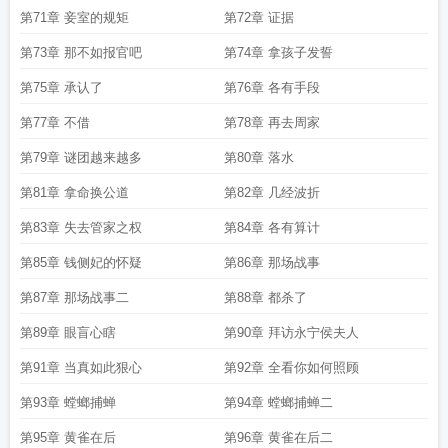
第71章 妾室的规矩
第72章 证据
第73章 那不如报官吧
第74章 拿孩子发誓
第75章 承认了
第76章 各有手段
第77章 不借
第78章 再去周家
第79章 谜团越来越多
第80章 落水
第81章 拿命换公道
第82章 几经波折
第83章 失去管家之权
第84章 各有算计
第85章 钱侧妃的怀疑
第86章 那场战事
第87章 那场战事二
第88章 都杀了
第89章 眼盲心瞎
第90章 拜访永宁侯夫人
第91章 当真如此狠心
第92章 全看你如何照顾
第93章 螳螂捕蝉
第94章 螳螂捕蝉二
第95章 黄雀在后
第96章 黄雀在后二