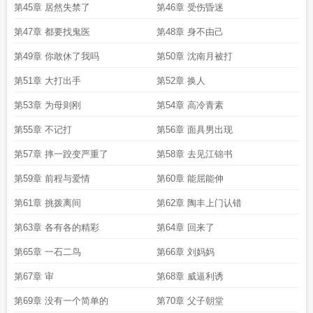
第45章 居然失禁了
第46章 受伤昏迷
第47章 都要找鬼医
第48章 身不由己
第49章 你敢休了我吗
第50章 沈南月被打
第51章 大打出手
第52章 换人
第53章 为母则刚
第54章 高冷青素
第55章 不记打
第56章 面具男出现
第57章 摔一跤变严重了
第58章 去见江锦书
第59章 前程与爱情
第60章 能屈能伸
第61章 挑拨离间
第62章 陶丰上门认错
第63章 各有各的精彩
第64章 回来了
第65章 一石二鸟
第66章 刘妈妈
第67章 审
第68章 威逼利诱
第69章 没有一个简单的
第70章 父子朝堂