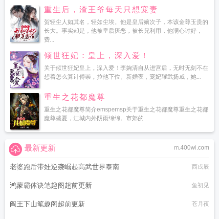
重生后，渣王爷每天只想宠妻
贺轻尘人如其名，轻如尘埃。他是皇后嫡次子，本该金尊玉贵的
长大。事实却是，他被皇后厌恶，被长兄利用，他满心讨好，
费...
倾世狂妃：皇上，深入爱！
关于倾世狂妃皇上，深入爱！李婉清自从进宫后，无时无刻不在
想着怎么算计傅崇，拉他下位。新婚夜，宠妃耀武扬威，她...
重生之花都魔尊
重生之花都魔尊简介emspemsp关于重生之花都魔尊重生之花都
魔尊盛夏，江城内外阴雨绵绵。市郊的...
最新更新
m.400wi.com
老婆跑后带娃逆袭崛起高武世界泰南
西戌辰
鸿蒙霸体诀笔趣阁超前更新
鱼初见
阎王下山笔趣阁超前更新
苍月夜