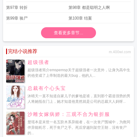
第97章 转折
第98章 都是聪明之人啊
第99章 验尸
第100章 结案
查看更多章节...
完结小说推荐
m.400wi.com
超级强者
超级强者简介emspemsp关于超级强者一次意外，让身为高中生
的他变成了上帝制造的最大bug，他的人...
总裁有个心头宝
沐晴天一直不知道自家儿子的爹地是谁，直到那个霸道强势的男
人将她抵在门上，她才知道他竟然就是公司的总裁大人妈呀...
沙雕女嫁病娇：三观不合为银折服
楚瑶本是末世一名五阶木系异能者，在一次丧尸围城中，为救同
伴异能耗尽，死于丧尸之手。死后穿越到架空王朝，没有丧尸
的...