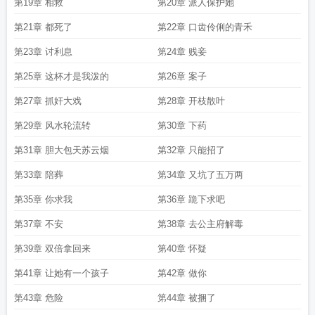
第19章 相救
第20章 派人保护她
第21章 都死了
第22章 口齿伶俐的青禾
第23章 讨利息
第24章 贱妾
第25章 这杯才是我泼的
第26章 案子
第27章 抓奸大戏
第28章 开枝散叶
第29章 风水轮流转
第30章 下药
第31章 胆大包天苏云烟
第32章 只能招了
第33章 陪葬
第34章 又坑了五万两
第35章 你求我
第36章 跪下求吧
第37章 不安
第38章 去公主府解毒
第39章 双倍拿回来
第40章 怀疑
第41章 让她有一个孩子
第42章 做你
第43章 危险
第44章 被捆了