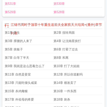
第531章
第530章
第529章
第528章
江锦书周时予顶罪十年重生送前夫全家殡天大结局+(番外)
章节
第1章 重生
第2章 扭转局面
列表
第3章 撑腰的人来了
第4章 让沈南星挨打
第5章 挨板子
第6章 打晕了过去
第7章 白等了半天
第8章 和离
第9章 我就是这么恶毒怎么了
第10章 打了大姑姐
第11章 自然是妾室
第12章 所以你道歉吗
第13章 只能吃馒头咸菜
第14章 都发卖了
第15章 杀鸡儆猴
第16章 一件东西
第17章 外祖母的疼爱
第18章 刺杀