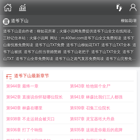
道爷下山
柳如花
/著
道爷下山是由作者：柳如花所著，火爆小说网免费提供道爷下山全文在线阅读。
三秒记住本站：火爆小说网 网址：m.400wi.com
道爷下山全文免费阅读
道爷下
山秦悦雅免费阅读
道爷下山TXT免费
道爷下山柳如花TXT
道爷下山TXT全本
道
爷下山被抓
道爷下山拒当替婚赘婿
道爷下山老把子
道爷下山TXT全文
道爷下
山TXT
道爷下山全章免费阅读
道爷下山之诡气复苏免费阅读
道爷下山完整免
费
道爷下山陈厉全文免费阅读
道爷下山楚凌天
柳如花
道爷下山柳如花
道爷下
山之诡气复苏
道爷下山完整版
道爷下山婚书捂不住腰
道爷下山柳如花最新章
道爷下山
最新章节
节
道爷下山 柳如花
道爷下山TXT百度资源链接
道爷下山百度百科
道爷下山免
第944章 最终一章
第943章 给他留个全尸
费完整版
道爷下山正版陈厉
道爷下山最新章节
道爷下山第二部叫什么
道爷下
山 风烟挽
道爷下山凌云
道爷下山陈厉
道爷下山秦悦雅免费阅读最新
道爷下山
第942章 直接说你怀疑哪位院长
第941章 林森比我们三人都强
被警察抓捕了叫什么名
道爷下山陈半子免费观看
第940章 林森在哪里
第939章 召集三位院长
第938章 不走运就会被灭口
第937章 灵宝器坯大丹鼎
第936章 打了个响指
第935章 这就是你最后的底牌