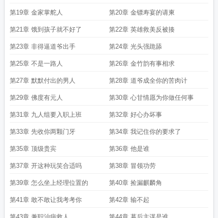
第19章 金家掌舵人
第20章 金镖寿宴的请柬
第21章 饿到孩子就不好了
第22章 英雄救美反被揍
第23章 非得逼道爷出手
第24章 光头强跪舔
第25章 不是一路人
第26章 金竹韵有事相求
第27章 默默付出的男人
第28章 道爷成全你的苦肉计
第29章 佛度有元人
第30章 心甘情愿为你做任何事
第31章 九人组要入职上班
第32章 好心办坏事
第33章 先收你两颗门牙
第34章 我记住你的要求了
第35章 顶级贵宾
第36章 他是谁
第37章 开这种玩笑合适吗
第38章 冒领功劳
第39章 怎么坐上经理位置的
第40章 捡漏麒麟角
第41章 敢不敢让我考考你
第42章 输不起
第43章 兼职治病救人
第44章 幕后主谋是谁