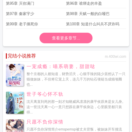
第95章 灭你满门
第96章 谁绑走的丰盈
第97章 秦家宇少
第98章 天赋一般的白哑巴
第99章 老子捶死你
第100章 知道什么叫兵不厌诈吗
查看更多章节...
完结小说推荐
m.400wi.com
一宠成瘾：喵系萌妻，甜甜哒
整个京都的人都知道，财势滔天，心狠手辣的陆少居然认了一只
猫做妹妹，不但将它宠上天，连几千万的钻石项链当成猫项圈
也...
世子爷心怀不轨
沈天离直到死的那一刻才知晓威风凛凛的康平侯原来是女儿身。
这一世沈天离一心一意只想跟在康平侯身边，心里眼里都只装
得...
只愿不负你深情
只愿不负你深情简介emspemsp被丈夫背叛，被妹妹开车撞流