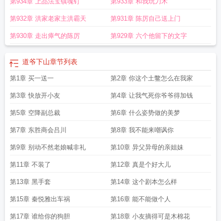
第934章 上品法宝镇魂钉
第933章 和我玩刀术
第932章 洪家老家主洪霸天
第931章 陈厉自己送上门
第930章 走出瘴气的陈厉
第929章 六个他留下的文字
道爷下山
章节列表
第1章 买一送一
第2章 你这个土鳖怎么在我家
第3章 快放开小友
第4章 让我气死你爷爷得加钱
第5章 空降副总裁
第6章 什么姿势做的美梦
第7章 东胜商会吕川
第8章 我不能来嘲讽你
第9章 别动不然老娘喊非礼
第10章 异父异母的亲姐妹
第11章 不装了
第12章 真是个好大儿
第13章 黑手套
第14章 这个剧本怎么样
第15章 秦悦雅出车祸
第16章 能不能做个人
第17章 谁给你的狗胆
第18章 小友摘得可是木棉花