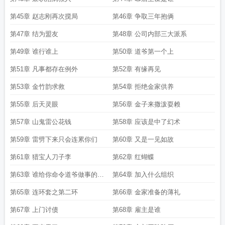
第45章 赵志刚再次搅局
第46章 争取三年抱俩
第47章 结为盟友
第48章 公司内部三大派系
第49章 谁行谁上
第50章 道爷第一个上
第51章 凡事都存在例外
第52章 有缘再见
第53章 金竹韵求救
第54章 拒绝金家供养
第55章 后天灵眼
第56章 金子来撒泼耍赖
第57章 山鬼雷公花钱
第58章 应该是中了幻术
第59章 雷劈下来只会连累你们
第60章 又是一见如故
第61章 猎宝人刀子李
第62章 红蝴蝶
第63章 谁给你命令道爷做事的勇
第64章 加入什么组织
气
第65章 连环套之第二环
第66章 金家准备的薄礼
第67章 上门讨债
第68章 雇主是谁