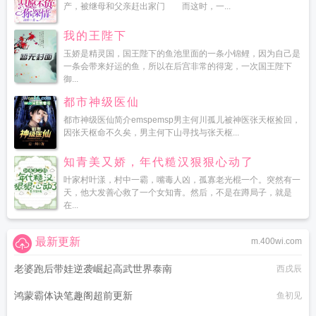
产，被继母和父亲赶出家门 而这时，一...
我的王陛下
玉娇是精灵国，国王陛下的鱼池里面的一条小锦鲤，因为自己是
一条会带来好运的鱼，所以在后宫非常的得宠，一次国王陛下
御...
都市神级医仙
都市神级医仙简介emspemsp男主何川孤儿被神医张天枢捡回，
因张天枢命不久矣，男主何下山寻找与张天枢...
知青美又娇，年代糙汉狠狠心动了
叶家村叶漾，村中一霸，嘴毒人凶，孤寡老光棍一个。突然有一
天，他大发善心救了一个女知青。然后，不是在蹲局子，就是
在...
最新更新
m.400wi.com
老婆跑后带娃逆袭崛起高武世界泰南
西戌辰
鸿蒙霸体诀笔趣阁超前更新
鱼初见