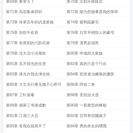
第69章 要变天了
第70章 立刻开除陈厉
第71章 高层集体辞职
第72章 能为您做事是我的荣幸
第73章 传承百年的武道家族
第74章 紫荆园豪宅
第75章 别吹牛欢喜
第76章 日常开销惊人的豪宅
第77章 有原则的六阶武者
第78章 渣男必须死
第79章 没大没小没规矩
第80章 申城四大家族
第81章 见不得光的生意
第82章 真的只是个巧合
第83章 请允许我去净化他
第84章 把患者治瘫痪的庸医
第85章 大丈夫行事无愧于心即可
第86章 哼哈二将
第87章 三针逼毒
第88章 竞拍业火莲
第89章 谢家三爷谢成豹
第90章 一群典型的棒槌
第91章 江湖三大忌
第92章 言而有信魏疯子
第93章 有我在就死不了
第94章 男的杀女的嘿嘿