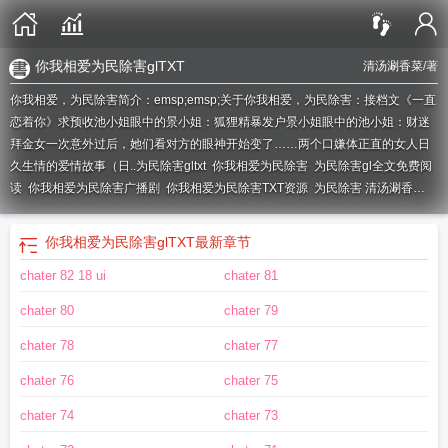
你我相爱为民除害glTXT
清汤涮香菜
/著
你我相爱，为民除害简介：emsp;emsp;关于你我相爱，为民除害：接档文《一直
恋着你》求预收池小姐眼中的景小姐：狐狸精暴发户景小姐眼中的池小姐：财迷
拜金女一次意外过后，她们看对方的眼神开始变了……两个口嫌体正直的女人日
久生情的爱情故事（日..
为民除害gltxt
你我相爱为民除害
为民除害gl全文免费阅
读
你我相爱为民除害广播剧
你我相爱为民除害TXT资源
为民除害 清汤涮香
菜
为民除害章节目录
你我相爱为民除害未删减
你我相爱为民除害笔趣阁
为民
除害 清汤涮香菜第一
你我相爱为民除害gl 广播剧
为民除害是什么歌
你我相爱
你我相爱为民除害glTXT
最新章节
为民除害免费阅读
你我相爱为民除害全文免费阅读
gl你我相爱为民除害
你我相
chater 82 18 ui
chater 81
爱为民除害mp3
为民除害gl
你我相爱为民除害清汤涮香菜
为民除害gl笔趣阁
你
我相爱为民除害CV表
你我相爱
为民除害全文免费阅读
gl你我相爱
为民除害笔
chater 80
chater 79
趣阁
你我相爱为民除害TXT
为民除害 清汤涮香菜txt
你我相爱为民除害广播剧第
一季
为民除害gl在线观看免费
为民除害主题曲
为民除害gl讲的什么
你我相爱为
chater 78
chater 77
民除害ft
为民除害简介
你我相爱为民除害无弹窗
你我相爱为民除害漫画
为民除
chater 76
chater 75
害TXT
为民除害91
你我相爱 为民除害
你我相爱为民除害主题曲
你我相爱为民
除害gl笔趣阁
你我相爱为民除害简介
你我相爱为民除害这本书讲了什么
你我相
chater 74
chater 73
爱为民除害未删减txt
为民除害gl免费阅读
你我相爱为民除害gl
为民除害广播