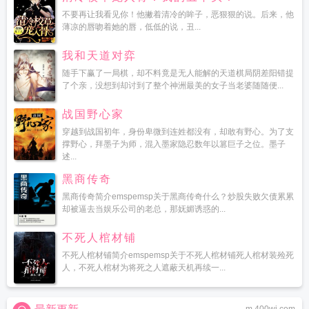
不要再让我看见你！他撇着清冷的眸子，恶狠狠的说。后来，他
薄凉的唇吻着她的唇，低低的说，丑...
我和天道对弈
随手下赢了一局棋，却不料竟是无人能解的天道棋局阴差阳错提
了个亲，没想到却讨到了整个神洲最美的女子当老婆随随便...
战国野心家
穿越到战国初年，身份卑微到连姓都没有，却敢有野心。为了支
撑野心，拜墨子为师，混入墨家隐忍数年以篡巨子之位。墨子
述...
黑商传奇
黑商传奇简介emspemsp关于黑商传奇什么？炒股失败欠债累累
却被逼去当娱乐公司的老总，那妩媚诱惑的...
不死人棺材铺
不死人棺材铺简介emspemsp关于不死人棺材铺死人棺材装殓死
人，不死人棺材为将死之人遮蔽天机再续一...