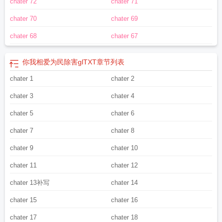
chater 72
chater 71
剧
你我相爱为民除害txt
为民除害 清汤涮香菜广播剧
你我相爱为民除害广播剧
cv
你我相爱为民除害glTXT
为民除害语录
你我相爱为民除害广播剧演员表介
chater 70
chater 69
绍
你我相爱为民除害主角
为民除害主角
为民除害gj
你我相爱为民除害gL简
介
你我相爱为民除害gltxt
你我相爱为民除害gl免费阅读
为民除害下一句
你我相
chater 68
chater 67
爱为民除害第二季广播剧
你我相爱为民除害gi
为民除害讲的什么
你我相爱为民
除害电视剧
你我相爱为民除害最新番外
为民除害gl小
你我相爱为民除害谁是
你我相爱为民除害glTXT
章节列表
攻
为民除害gl广播剧
你我相爱为民除害 清汤涮香菜
为民除害txt
你我相爱为民
除害gl经典语句
chater 1
为民除害
为民除害在线阅读
chater 2
你我相爱为民除害番外
你我相爱
为民除害完整版
你我相爱为民除害gl是双洁的吗
为民除害gl全文在线阅读
为民
chater 3
chater 4
除害谁是攻
你我相爱为民除害是双洁吗
你我相爱为民除害讲的什么
你我相爱为
民除害语录
你我相爱为民除害cv阵容
chater 5
chater 6
chater 7
chater 8
chater 9
chater 10
chater 11
chater 12
chater 13补写
chater 14
chater 15
chater 16
chater 17
chater 18