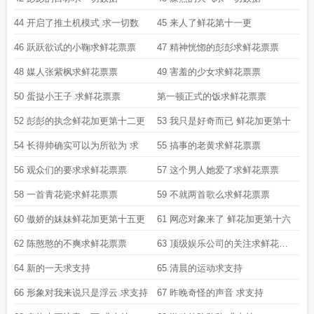
44 开启了推土机模式 求一切数
45 来人了鲜花第十一更
46 跃跃欲试的小鞠求鲜花票票
47 精神恍惚的彭彭求鲜花票票
48 媒人张紫枫求鲜花票票
49 害羞的少女求鲜花票票
50 蛋挞小王子 求鲜花票票
第一顿正式的饭求鲜花票票
52 彭彭的执念鲜花加更第十二更
53 我只是好奇而已 鲜花加更第十
54 长得帅确实可以为所欲为 求
55 搞事的老黄求鲜花票票
56 观众们的要求求鲜花票票
57 这个男人她爱了求鲜花票票
58 一首青花瓷求鲜花票票
59 不就两首歌么求鲜花票票
60 傲娇的妹妹鲜花加更第十五更
61 网恋对象来了 鲜花加更第十六
62 陈憨憨的不爽求鲜花票票
63 顶级娱乐公司的关注求鲜花票
票
64 新的一天求支持
65 清晨的运动求支持
66 形象对我来说只是浮云 求支持
67 昨晚奇怪的声音 求支持