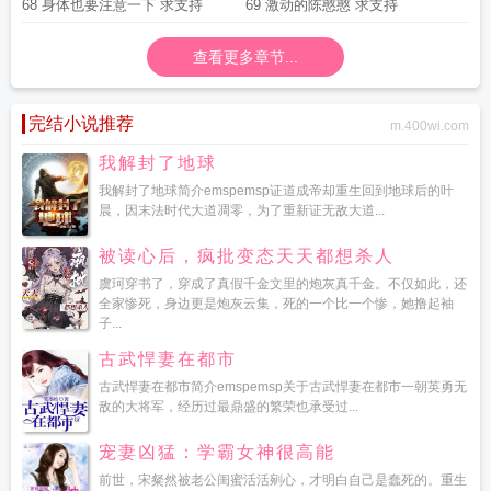
68 身体也要注意一下 求支持
69 激动的陈憨憨 求支持
查看更多章节...
完结小说推荐
m.400wi.com
我解封了地球
我解封了地球简介emspemsp证道成帝却重生回到地球后的叶
晨，因末法时代大道凋零，为了重新证无敌大道...
被读心后，疯批变态天天都想杀人
虞珂穿书了，穿成了真假千金文里的炮灰真千金。不仅如此，还
全家惨死，身边更是炮灰云集，死的一个比一个惨，她撸起袖
子...
古武悍妻在都市
古武悍妻在都市简介emspemsp关于古武悍妻在都市一朝英勇无
敌的大将军，经历过最鼎盛的繁荣也承受过...
宠妻凶猛：学霸女神很高能
前世，宋粲然被老公闺蜜活活剜心，才明白自己是蠢死的。重生