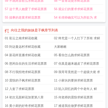
59 不就两首歌么求鲜花票票
58 一首青花瓷求鲜花票票
57 这个男人她爱了求鲜花票票
56 观众们的要求求鲜花票票
55 搞事的老黄求鲜花票票
54 长得帅确实可以为所欲为 求
向往之我的妹妹是子枫
章节列表
01 彩云之南求鲜花收藏
02 终究是一个人扛下了所有 求鲜
03 到达曼远村求鲜花收藏
大家瞅瞅
04 新花样直播求鲜花收藏
05 看你怎么跑求鲜花票票
06 悠闲自在的生活求鲜花票票
07 你真是越来越皮了求鲜花票票
08 不行我拒绝求鲜花票票
09 我哥哥竟然是一个超级大佬 求
10 震惊的子枫求鲜花票票
11 小家伙的要挟求鲜花票票
12 入套了求鲜花票票
13 陷入回忆的两个中老年人 鲜
14 初次见面鲜花加更第八章
15 何老师的震惊求鲜花票票
16 黄小厨的好奇求鲜花票票
17 难道我在做梦求鲜花票票