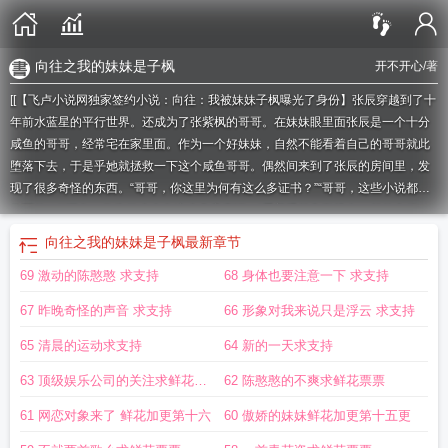
向往之我的妹妹是子枫
开不开心
/著
[[【飞卢小说网独家签约小说：向往：我被妹妹子枫曝光了身份】张辰穿越到了十
年前水蓝星的平行世界。还成为了张紫枫的哥哥。在妹妹眼里面张辰是一个十分
咸鱼的哥哥，经常宅在家里面。作为一个好妹妹，自然不能看着自己的哥哥就此
堕落下去，于是乎她就拯救一下这个咸鱼哥哥。偶然间来到了张辰的房间里，发
现了很多奇怪的东西。“哥哥，你这里为何有这么多证书？”“哥哥，这些小说都是
你写的？”“还有，你为什么会有这么多房产证？”看着眼前杂乱堆在一起的文件，
子枫顿时就懵了。这个在她眼中的咸鱼哥哥，好像很不一样。飞卢小说网提醒
向往之我的妹妹是子枫
最新章节
您：本小说及人物纯属虚构，如有雷同，纯属巧合，切勿模仿。]如果您喜欢向
69 激动的陈憨憨 求支持
68 身体也要注意一下 求支持
往：我被妹妹子枫曝光了身份，别忘记分享给朋友.
向往我被子枫妹妹当成凶
手
向往妹妹曝光了我的身份
向往我是子枫的哥哥
向往女主是子枫的
向往我被
67 昨晚奇怪的声音 求支持
66 形象对我来说只是浮云 求支持
子枫妹妹当成凶手了免费
向往之我的妹妹是子枫
向往之子枫的青梅竹马
向往的
生活之我被妹妹
在向往被妹妹曝光了无数身份
向往我是子枫男友
向往之我被妹
65 清晨的运动求支持
64 新的一天求支持
妹曝光
向往我被子枫妹妹当成凶手了
向往女友子枫
向往子枫女主问
向往的生
63 顶级娱乐公司的关注求鲜花票
62 陈憨憨的不爽求鲜花票票
活之我的妹妹是子风
向往之我的妹妹是子风
票
61 网恋对象来了 鲜花加更第十六
60 傲娇的妹妹鲜花加更第十五更