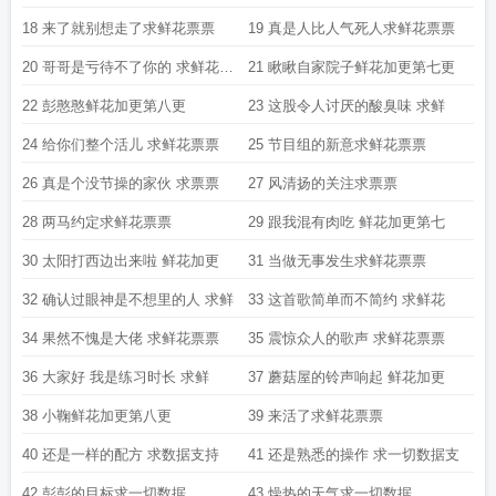
18 来了就别想走了求鲜花票票
19 真是人比人气死人求鲜花票票
20 哥哥是亏待不了你的 求鲜花票
21 瞅瞅自家院子鲜花加更第七更
票
22 彭憨憨鲜花加更第八更
23 这股令人讨厌的酸臭味 求鲜
24 给你们整个活儿 求鲜花票票
25 节目组的新意求鲜花票票
26 真是个没节操的家伙 求票票
27 风清扬的关注求票票
28 两马约定求鲜花票票
29 跟我混有肉吃 鲜花加更第七
30 太阳打西边出来啦 鲜花加更
31 当做无事发生求鲜花票票
32 确认过眼神是不想里的人 求鲜
33 这首歌简单而不简约 求鲜花
34 果然不愧是大佬 求鲜花票票
35 震惊众人的歌声 求鲜花票票
36 大家好 我是练习时长 求鲜
37 蘑菇屋的铃声响起 鲜花加更
38 小鞠鲜花加更第八更
39 来活了求鲜花票票
40 还是一样的配方 求数据支持
41 还是熟悉的操作 求一切数据支
42 彭彭的目标求一切数据
43 燥热的天气求一切数据