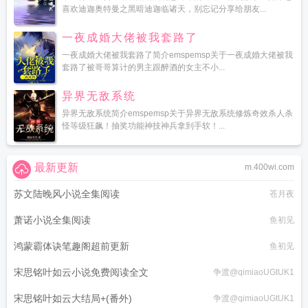
喜欢迪迦奥特曼之黑暗迪迦临诸天，别忘记分享给朋友...
一夜成婚大佬被我套路了
一夜成婚大佬被我套路了简介emspemsp关于一夜成婚大佬被我
套路了被哥哥算计的男主跟醉酒的女主不小...
异界无敌系统
异界无敌系统简介emspemsp关于异界无敌系统修炼奇效杀人杀
怪等级狂飙！抽奖功能神技神兵拿到手软！...
最新更新
m.400wi.com
苏文陆晚风小说全集阅读
苍月夜
萧诺小说全集阅读
鱼初见
鸿蒙霸体诀笔趣阁超前更新
鱼初见
宋思铭叶如云小说免费阅读全文
争渡@qimiaoUGtUK1
宋思铭叶如云大结局+(番外)
争渡@qimiaoUGtUK1