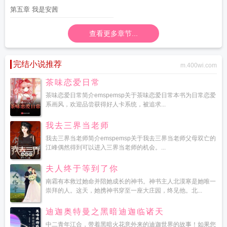
第五章 我是安茜
查看更多章节...
完结小说推荐
m.400wi.com
茶味恋爱日常
茶味恋爱日常简介emspemsp关于茶味恋爱日常本书为日常恋爱
系画风，欢迎品尝获得好人卡系统，被追求...
我去三界当老师
我去三界当老师简介emspemsp关于我去三界当老师父母双亡的
江峰偶然得到可以进入三界当老师的机会。...
夫人终于等到了你
南霜有本救过她命并陪她成长的神书。神书主人北漠寒是她唯一
崇拜的人。这天，她携神书穿至一座大庄园，终见他。北...
迪迦奥特曼之黑暗迪迦临诸天
中二青年江合，带着黑暗火花意外来的迪迦世界的故事！如果您