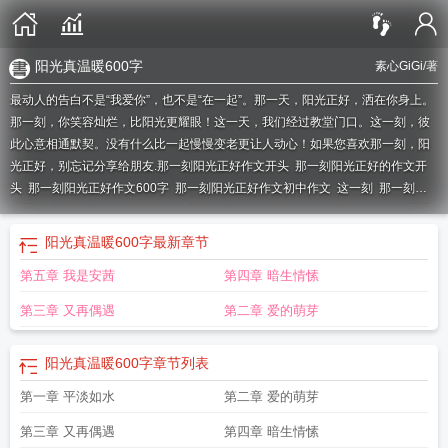
阳光真温暖600字
素心GiGi
/著
最动人的告白不是“我爱你”，也不是“在一起”。那一天，阳光正好，洒在你身上。
那一刻，你笑容灿烂，比阳光更耀眼！这一天，我们经过教堂门口。这一刻，彼
此心意相通默契。没有什么比一起慢慢变老更让人动心！如果您喜欢那一刻，阳
光正好，别忘记分享给朋友.
那一刻阳光正好作文开头
那一刻阳光正好的作文开
头
那一刻阳光正好作文600字
那一刻阳光正好作文初中作文
这一刻
那一刻阳
光正好
那一刻阳光正好作文800
那一刻阳光正好作文800字
那一刻阳光好温暖
作文700字
那一刻阳光正好。 是什么意思?
阳光正好初一优秀例文800字左
阳光真温暖600字
最新章节
右
阳光正好作文怎么写
阳光正好初中作文
阳光正好600字(写老师)
阳光正好作
第五章 我是安茜
第四章 暗生情愫
文600
阳光正好作文
阳光正好800
那一刻阳光很暖作文800字
那一刻阳光正好
作文
阳光正好要求800字以上880初中作
那一刻阳光正好短剧免费观看
那一刻
第三章 又再偶遇
第二章 爱的萌芽
阳光正好作文800记叙文
阳光正好600字
阳光正好作文600字
那一刻阳光正好
作文800字初中
那一刻阳光正好作文怎么写
阳光正好850字
那一刻阳光正好满
阳光真温暖600字
章节列表
分作文
那一刻阳光正好600字
阳光正好关于新时期600字
那一刻阳光正好
800
那一刻阳光正好作文初二作文
那一刻阳光正好700字作文
那一刻阳光正好
第一章 平淡如水
第二章 爱的萌芽
中考作文
那一刻的阳光作文
那一刻阳光真好
那一刻阳光明媚
阳光正好是什么
歌
阳光正好500字作文
那一刻
第三章 又再偶遇
第四章 暗生情愫