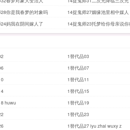
师32春梦对象大变活人
14捉鬼师31二次元降临三次元
师28你是我春梦的对象吗
14捉鬼师27姻缘池里相中媒人
师24妈我在阴间嫁人了
14捉鬼师23托梦给你母亲说你
2
1替代品03
6
1替代品07
0
1替代品11
4
1替代品15
8 huwu
1替代品19
2
1替代品23
6
1替代品27 iyu zhai wuxy z