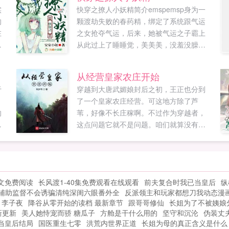
实
快穿之撩人小妖精简介emspemsp身为一
的
颗渡劫失败的春药精，绑定了系统跟气运
在
之女抢夺气运，后来，她被气运之子霸上
让
从此过上了睡睡觉，美美美，没羞没臊的
个
日子。叮，恭喜宿主获得辅助一枝独秀
.
叮，恭喜宿主获得辅助九曲回肠叮，...
从经营皇家农庄开始
于
穿越到大唐武媚娘封后之初，王正也分到
，
了一个皇家农庄经营。可这地方除了芦
的
苇，好像不长庄稼啊。不过作为穿越者，
踩
这点问题它就不是问题。咱们就算没有大
着
本事，可见识多啊，只要有地有人还怕挣
不到钱吗？芦苇也可以做草纸嘛。且看王
正如何从一个农庄管事经营到大唐掌舵
人。已经收到签约短信，请放心投资，最
文免费阅读
长风渡1-40集免费观看在线观看
前夫复合时我已当皇后
纵
少五节点保证，谢谢各位！如果您喜欢从
辅助监督不会诱骗清纯深闺六眼番外全
反派领主和玩家都想刀我动态漫
经营皇家农庄开始，别忘记分享给朋友...
 李子夜
降谷从零开始的读档 最新章节
跟哥哥修仙
长姐为了不被姨娘
新更新
美人她恃宠而骄 糖瓜子
方舱是干什么用的
坚守和沉沦
伪装丈
当皇后结局
国医重生七零
洪荒内世界正道
长姐为母的真正含义是什么