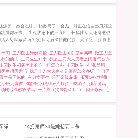
还漂亮，她会吃味。 她欣赏了一会儿，对正在给自己身躯拉
蹦跳跳都没事。”生魂状态下的罗庭胜，长得比活人还鬼魅俊
用活人身躯做爱吗？”她从身后搂住他的腰，晃了晃，影响他
了一句
主刀医生身份揭秘
主刀医生可以是家属吗
做主刀医
是我的前夫
主刀医生知乎
我是主刀大夫患者是闺蜜怎么办
主刀医生和病历上的不一样怎么办
主刀医生心理很黑暗
刀医生很厉害吗
我是主刀大夫患者是闺蜜怎么办呀
主刀医
医生是干嘛的
主刀女医生
乐可金银花露
乐可(校对版番
)小说无弹窗
沈舒窈谢砚舟by克拉拉不吃茄子
驯养游戏
夜顾昀迟温然双洁吗
一片桑（狗血骨科1v1）
囚于永夜
心
亲缘
14捉鬼师34是她想要自杀