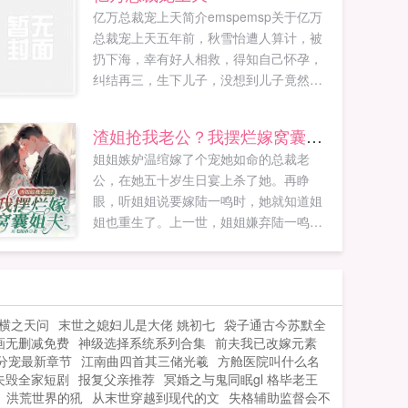
亿万总裁宠上天简介emspemsp关于亿万
总裁宠上天五年前，秋雪怡遭人算计，被
扔下海，幸有好人相救，得知自己怀孕，
纠结再三，生下儿子，没想到儿子竟然是
电脑天才。回国后，秋雪怡主动出击，先
从引起事端的人下手，我来你们公司就是
渣姐抢我老公？我摆烂嫁窝囊姐夫
为...
姐姐嫉妒温绾嫁了个宠她如命的总裁老
公，在她五十岁生日宴上杀了她。再睁
眼，听姐姐说要嫁陆一鸣时，她就知道姐
姐也重生了。上一世，姐姐嫌弃陆一鸣
穷，哄骗温绾嫁了他，没想到婚后陆一鸣
不仅飞黄腾达步步高升，还独宠温绾一
人。姐姐嫁的有钱老公，不仅银样镴枪头
还是个窝囊废。这一世，姐姐一睁睛就要
横之天问
末世之媳妇儿是大佬 姚初七
袋子通古今苏默全
抢回陆一鸣。温绾笑的肩膀都抖起来了，...
画无删减免费
神级选择系统系列合集
前夫我已改嫁元素
分宠最新章节
江南曲四首其三储光羲
方舱医院叫什么名
夫毁全家短剧
报复父亲推荐
冥婚之与鬼同眠gl 格毕老王
洪荒世界的犼
从末世穿越到现代的文
失格辅助监督会不