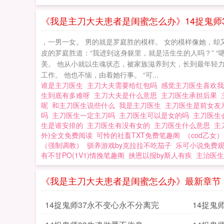
《我是主刀大夫患者是闺蜜怎么办》14捉鬼师
，一男一女。 男的就是罗庭胜的模样。 女的模样像她，却
皮的罗庭胜道：“我进到这身躯里，就是活生生的人吗？” 
美。 他从小就以生魂状态，被家族滋养到大，长到最年轻力
工作。 他也不恼，由着她行事。 “可...
谁是主刀医生
主刀大夫需要给红包吗
感觉主刀医生喜欢
生到底有多难呀
主刀大夫是什么意思
主刀医生承担后果
呢
和主刀医生说些什么
我是主刀医生
主刀医生是前女
吗
主刀医生一定主刀吗
主刀医生可以是女的吗
主刀医生
生是谁安排的
主刀医生有没有女的
主刀医生什么意思
主
外)全文免费阅读
可怜的社畜TXT免费笔趣阁
（cod乙女）
（强制调教）
驯养游戏by克拉拉不吃茄子
乐可小说免费
有不甘PO(1V1)情挽笔趣阁
挟恩以报by斯人有疾
主治医生
《我是主刀大夫患者是闺蜜怎么办》最新章节
14捉鬼师37永不变心永不分离完
14捉鬼