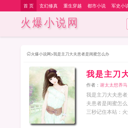
首 页
玄幻修真
重生穿越
都市小说
军史小
火爆小说网
火爆小说网
>
我是主刀大夫患者是闺蜜怎么办
我是主刀
作者：
谢太太想养马
我是主刀大夫患者
夫患者是闺蜜怎么