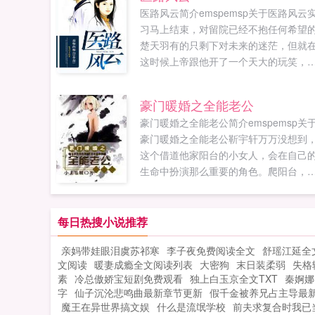
医路风云简介emspemsp关于医路风云
习马上结束，对留院已经不抱任何希望
楚天羽有的只剩下对未来的迷茫，但就
这时候上帝跟他开了一个天大的玩笑，
他可以在末世与现实世界自由穿梭，一
崭新的大时代向楚天羽打开了一扇大门..
豪门暖婚之全能老公
豪门暖婚之全能老公简介emspemsp关
豪门暖婚之全能老公靳宇轩万万没想到
这个借道他家阳台的小女人，会在自己
生命中扮演那么重要的角色。爬阳台，
高凳换灯泡，经历生活重重折磨仍然挂
灿烂的笑容，这女人是有多坚强？？蓦
地，靳少爷...
每日热搜小说推荐
亲妈带娃眼泪虞苏祁寒
李子夜免费阅读全文
舒瑶江延全
文阅读
暖妻成瘾全文阅读列表
大密狗
末日装柔弱
失格
素
冷总傲娇宝短剧免费观看
独上白玉京全文TXT
秦婀娜
字
仙子沉沦悲鸣曲最新章节更新
假千金被养兄占主导最
魔王在异世界搞文娱
什么是流氓学校
前夫求复合时我已