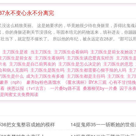
37永不变心永不分离完
又没这么精致美丽。 这是她要求的，毕竟她很少待在身躯里，弄得比鬼魂
“嗯，你的身躯还剩关节没强化，等固本培元的药物送来，填补进去，你蹦
壮当下，就定型不催长了。 所以他的年纪，被永远定在28岁。 “那可以
我
主刀医生是谁
当主刀医生
主刀医生会看病吗
主刀医生是前女友她说
主刀医生是前女友
主刀医生看病吗
主刀医生谈恋爱真实经历
主刀医生
友片名
主刀医生是自己前男友的
主刀医生是怎么决定的
主刀医生的意思
会和病人见面吗
主刀医生是医生吗
主刀医生都需要心狠手辣的人吗
主
刀医生是什么
成为主刀医生有多难
主刀医生都是主任吗
主刀医生
主刀
豢养（nph）
豢养by粉色蒸馏水
《覆水满杯》BY木三观
心有不甘(情挽
观看
挟恩以报（1v1古言）
一片桑by路不遥
桑雅柳芜by一片桑
囚于永
是闺蜜丈夫免费阅读
师36把女鬼整容成她的模样
14捉鬼师35一一斩断她的世俗