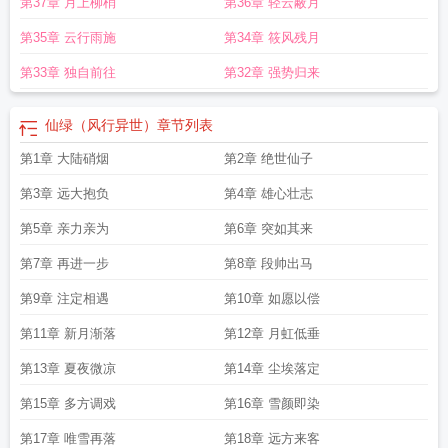
第37章 月上柳梢
第36章 轻云蔽月
第35章 云行雨施
第34章 筱风残月
第33章 独自前往
第32章 强势归来
仙绿（风行异世）
章节列表
第1章 大陆硝烟
第2章 绝世仙子
第3章 远大抱负
第4章 雄心壮志
第5章 亲力亲为
第6章 突如其来
第7章 再进一步
第8章 段帅出马
第9章 注定相遇
第10章 如愿以偿
第11章 新月渐落
第12章 月虹低垂
第13章 夏夜微凉
第14章 尘埃落定
第15章 多方调戏
第16章 雪颜即染
第17章 唯雪再落
第18章 远方来客