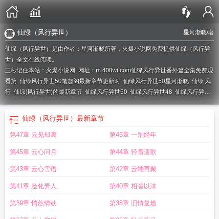
仙绿（风行异世）
星河渐晓
/著
仙绿（风行异世）是由作者：星河渐晓所著，火爆小说网免费提供仙绿（风行异
世）全文在线阅读。
三秒记住本站：火爆小说网 网址：m.400wi.com
仙绿风行异世番外篇全集免费观
看第
仙绿风行异世50笔趣阁最新章节更新时
仙绿风行异世50星河渐晓
仙绿 风
行
仙绿(风行异世)的最新章节
仙绿风行异世50
仙绿风行异世48
仙绿风行异世
贴吧
仙绿(风行异世)最新章节_星河渐晓新
仙绿风行异世番外篇最新章节更
新
仙绿风行异世 星河渐晓
仙绿风行异世47
仙绿风行异世番外篇漫画免费观看
仙绿（风行异世）
最新章节
最
仙绿(风行异世)
第47章 云见却离
第46章 一别经年
第45章 云心问月
第44章 轻雪遥歌
第43章 云心雪语
第42章 云端再聚
第41章 造化弄人
第40章 相濡以沫
第39章 悄然情动
第38章 旧情复燃