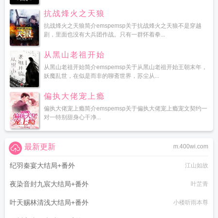
抗战烽火之天狼
抗战烽火之天狼简介emspemsp关于抗战烽火之天狼不是穿越
剧，里面也没有大兵团作战。只有一群怀着拳...
从黑山老祖开始
从黑山老祖开始简介emspemsp关于从黑山老祖开始王朝末年，
妖魔乱世，在似是而非的聊斋世界，苏尘从...
偏执大佬宠上瘾
偏执大佬宠上瘾简介emspemsp关于偏执大佬宠上瘾宠文契约一
对一特别甜身心干净...
最新更新
m.400wi.com
纪羽秦宴大结局+番外
江山如故
夜染音封九宸大结局+番外
叶芷青
叶天赐林清浅大结局+番外
小楼听雨本尊