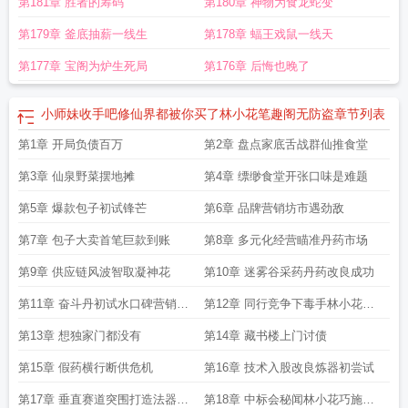
第181章 胜者的筹码
第180章 神物为食龙蛇变
第179章 釜底抽薪一线生
第178章 蝠王戏鼠一线天
第177章 宝阁为炉生死局
第176章 后悔也晚了
小师妹收手吧修仙界都被你买了林小花笔趣阁无防盗
章节列表
第1章 开局负债百万
第2章 盘点家底舌战群仙推食堂
第3章 仙泉野菜摆地摊
第4章 缥缈食堂开张口味是难题
第5章 爆款包子初试锋芒
第6章 品牌营销坊市遇劲敌
第7章 包子大卖首笔巨款到账
第8章 多元化经营瞄准丹药市场
第9章 供应链风波智取凝神花
第10章 迷雾谷采药丹药改良成功
第11章 奋斗丹初试水口碑营销初
第12章 同行竞争下毒手林小花巧
见效
解养气丹
第13章 想独家门都没有
第14章 藏书楼上门讨债
第15章 假药横行断供危机
第16章 技术入股改良炼器初尝试
第17章 垂直赛道突围打造法器专
第18章 中标会秘闻林小花巧施连