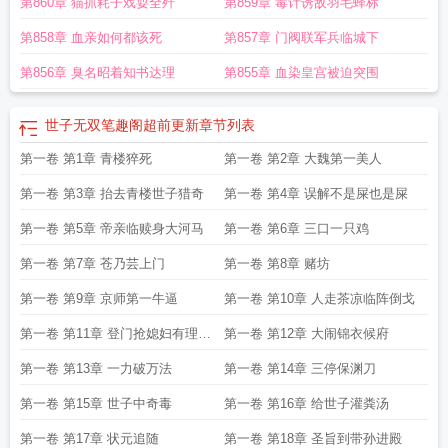
第860章 猫抓耗子戏耍全歼
第859章 毒计诱敌羽毛蜂标
第858章 血亲如何都该死
第857章 门阀联军兵临城下
第856章 臭名昭着知书达理
第855章 血染皇宫被迫突围
世子无双笔趣阁超前更新
章节列表
第一卷 第1章 青楼猝死
第一卷 第2章 大魏第一美人
第一卷 第3章 抬去青楼世子猎奇
第一卷 第4章 误解不是屎也是屎
第一卷 第5章 帝亲临赎身大河马
第一卷 第6章 三口一只鸡
第一卷 第7章 苍乃芸上门
第一卷 第8章 赌坊
第一卷 第9章 京师第一牛逼
第一卷 第10章 人走茶凉临阵倒戈
第一卷 第11章 登门抢媳妇有理怕
第一卷 第12章 大闹锦衣候府
谁
第一卷 第13章 一力破万法
第一卷 第14章 三停保渊刀
第一卷 第15章 世子中奇毒
第一卷 第16章 给世子灌粪汤
第一卷 第17章 状元追随
第一卷 第18章 圣旨到带孙进殿