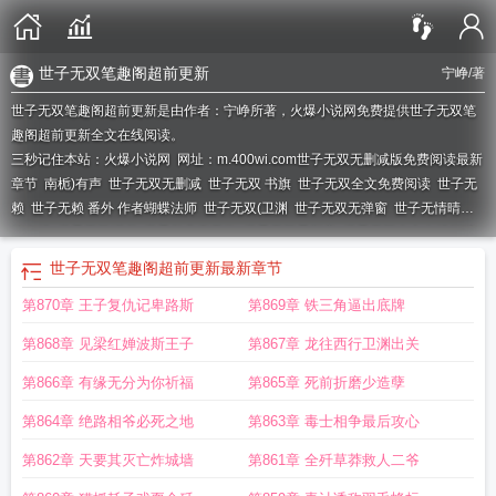
世子无双笔趣阁超前更新
宁峥
/著
世子无双笔趣阁超前更新是由作者：宁峥所著，火爆小说网免费提供世子无双笔
趣阁超前更新全文在线阅读。
三秒记住本站：火爆小说网 网址：m.400wi.com
世子无双无删减版免费阅读最新
章节
南栀)有声
世子无双无删减
世子无双 书旗
世子无双全文免费阅读
世子无
赖
世子无赖 番外 作者蝴蝶法师
世子无双(卫渊
世子无双无弹窗
世子无情晴方
好在线
世子无双听书
世子并非真无敌
世子无双最新章
世子无双全文在线阅读
哪里可以
世子无双笔趣阁超前更新
最新章节
第870章 王子复仇记卑路斯
第869章 铁三角逼出底牌
第868章 见梁红婵波斯王子
第867章 龙往西行卫渊出关
第866章 有缘无分为你祈福
第865章 死前折磨少造孽
第864章 绝路相爷必死之地
第863章 毒士相争最后攻心
第862章 天要其灭亡炸城墙
第861章 全歼草莽救人二爷