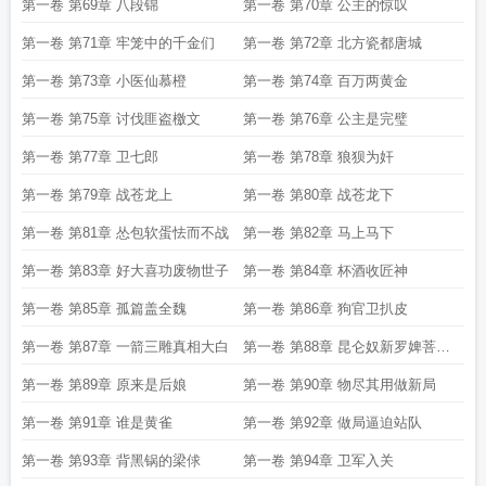
青梅
第一卷 第69章 八段锦
第一卷 第70章 公主的惊叹
第一卷 第71章 牢笼中的千金们
第一卷 第72章 北方瓷都唐城
第一卷 第73章 小医仙慕橙
第一卷 第74章 百万两黄金
第一卷 第75章 讨伐匪盗檄文
第一卷 第76章 公主是完璧
第一卷 第77章 卫七郎
第一卷 第78章 狼狈为奸
第一卷 第79章 战苍龙上
第一卷 第80章 战苍龙下
第一卷 第81章 怂包软蛋怯而不战
第一卷 第82章 马上马下
第一卷 第83章 好大喜功废物世子
第一卷 第84章 杯酒收匠神
第一卷 第85章 孤篇盖全魏
第一卷 第86章 狗官卫扒皮
第一卷 第87章 一箭三雕真相大白
第一卷 第88章 昆仑奴新罗婢菩萨
蛮
第一卷 第89章 原来是后娘
第一卷 第90章 物尽其用做新局
第一卷 第91章 谁是黄雀
第一卷 第92章 做局逼迫站队
第一卷 第93章 背黑锅的梁俅
第一卷 第94章 卫军入关