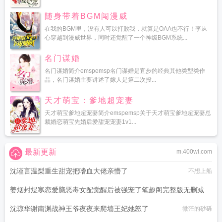
随身带着BGM闯漫威
在我的BGM里，没有人可以打败我，就算是OAA也不行！李从
心穿越到漫威世界，同时还觉醒了一个神级BGM系统...
名门谋婚
名门谋婚简介emspemsp名门谋婚是宜步的经典其他类型类作
品，名门谋婚主要讲述了嫁人是第二次投...
天才萌宝：爹地超宠妻
天才萌宝爹地超宠妻简介emspemsp关于天才萌宝爹地超宠妻总
裁婚恋萌宝先婚后爱甜宠宠妻1v1...
最新更新
m.400wi.com
沈谨言温梨重生甜宠把嗜血大佬亲懵了
不想上船
姜烟封煜寒恋爱脑恶毒女配觉醒后被强宠了笔趣阁完整版无删减
沈琼华谢南渊战神王爷夜夜来爬墙王妃她怒了
微茫的砂砾
火出天际