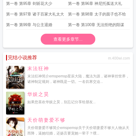
第一卷 第95章 剑斩花大少
第一卷 第96章 神尼托孤送大礼
第一卷 第97章 诸子百家大礼太大
第一卷 第98章 太子的面子也不给
第一卷 第99章 与公主退婚
第一卷 第100章 无法拒绝的阳谋
查看更多章节...
完结小说推荐
m.400wi.com
末法狂神
末法狂神简介emspemsp星辰大陆，魔法为源，诸神掌控世界，
诸神制定规则，诸神既是一切。一名饥寒交迫...
华娱之昊
如果您喜欢华娱之昊，别忘记分享给朋友...
天价萌妻爱不够
天价萌妻爱不够简介emspemsp关于天价萌妻爱不够大人物从天
而降，逼她结婚，还扬言要宠她一辈子？噗...