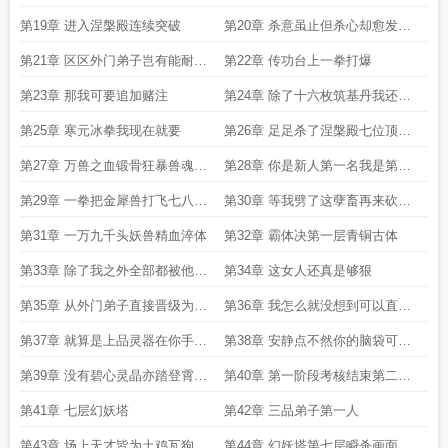
的尸体
第19章 进入涅槃殿连续突破
第20章 杀意虽止但杀心却愈发冷
冽
第21章 区区外门弟子岂有能耐修
第22章 传功台上一拳打爆
炼这部武学
第23章 那我可要追加赌注
第24章 除了十六枚筑基丹我还要
再赌一样东西
第25章 寒元冰拳我现在就要
第26章 足足杀了涅槃殿七位顶尖
天才
第27章 万兽之血锻骨狂暴兽魂淬
第28章 你是新人第一名我是第二
体
名
第29章 一拳把金犀兽打飞七八米
第30章 等我劈了这孽畜再来砍了
这力量有点恐怖
你
第31章 一万九千头妖兽精血淬体
第32章 霸体决第一层青铜古体
第33章 除了我之外全部都被他当
第34章 这女人还真是够狠
场斩杀
第35章 从外门弟子直接晋级为二
第36章 我怎么就没想到可以直接
品弟子
去抢别人的
第37章 就算是上品灵器在你手里
第38章 安静点不然你的脑袋可要
也纯属浪费
飞走了
第39章 没有碧心灵晶亦踏登霄云
第40章 第一阶段考核结束第二阶
台
段考核开始
第41章 七层幻妖塔
第42章 三品弟子第一人
第43章 场上天才皆为土鸡瓦狗
第44章 幻妖塔第七层瞬杀画面