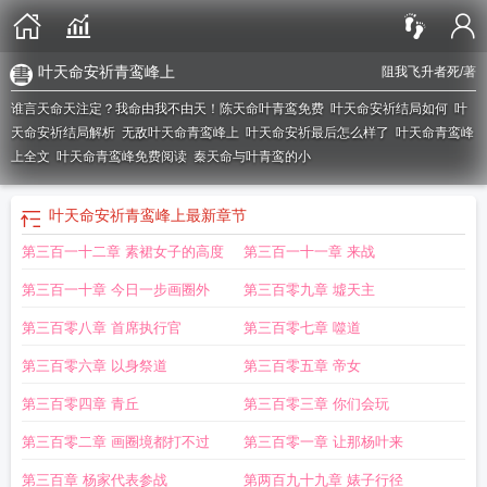
叶天命安祈青鸾峰上
阻我飞升者死
/著
谁言天命天注定？我命由我不由天！
陈天命叶青鸾免费
叶天命安祈结局如何
叶
天命安祈结局解析
无敌叶天命青鸾峰上
叶天命安祈最后怎么样了
叶天命青鸾峰
上全文
叶天命青鸾峰免费阅读
秦天命与叶青鸾的小
叶天命安祈青鸾峰上
最新章节
第三百一十二章 素裙女子的高度
第三百一十一章 来战
第三百一十章 今日一步画圈外
第三百零九章 墟天主
第三百零八章 首席执行官
第三百零七章 噬道
第三百零六章 以身祭道
第三百零五章 帝女
第三百零四章 青丘
第三百零三章 你们会玩
第三百零二章 画圈境都打不过
第三百零一章 让那杨叶来
第三百章 杨家代表参战
第两百九十九章 婊子行径