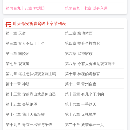
第两百九十八章 神观照
第两百九十七章 以身入局
叶天命安祈青鸾峰上
章节列表
第一章 天命
第二章 给他体面
第三章 女人不低于十个
第四章 提升全族血脉
第五章 南陵昭
第六章 武神家族
第七章 观玄道
第八章 今有大冤求见观玄剑主
第九章 塔祖您认识观玄剑主吗
第十章 神秘的考核官
第十一章 神明
第十二章 青州自查
第十三章 你的靠山就是你自己
第十四章 有几个干净的
第十五章 失望绝望
第十六章 一手遮天
第十七章 我叶天命起誓
第十八章 无视境界
第十九章 青玄一出谁与争锋
第二十章 族谱单开一页