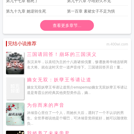
第九十七章 都死了
第九十八章 小塔好久不见
第九十九章 她逆转生死
第一百章 素裙女子不足为惧
查看更多章节...
完结小说推荐
m.400wi.com
三国请回答！崩坏的三国演义
东汉末年，以袁绍为主的十八路诸侯伐董，惨遭敌将华雄连斩两
名大将。就在这时天空一道声音传下。三国请回答开启！董...
嫡女无双：妖孽王爷请让道
嫡女无双妖孽王爷请让道简介emspemsp嫡女无双妖孽王爷请让
道是青霞云的经典其他类型类作品，嫡...
为你而来的声音
沐倾音心里住了一个人，而她长大后，遇到了一个不认识的男
生。全世界都说他是个哑巴，可沐倾音觉得挺好，她可以随便欺
负...
我娇养了未来帝君