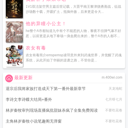
1V1双洁架空男主篇后世记载，大晋平南王黎津骁勇善战，征战
沙场数十载，开疆扩土，抵御外敌，后来更是令大...
他的异瞳小公主！
he整个A市都知道九中有个不能惹的人物，黎夜不但脾气暴不好
惹，以前更是从地下拳场一身血爬出来的，整个A市的人都不...
农女有毒
农女有毒简介emspemsp凌羽意外来到武魂世界，并觉醒了武魂
系统，从此开始了华丽的逆袭之路，不管你是...
最新更新
m.400wi.com
退宗后我将家族打造成天下第一番外最新章节
天龙地蛇
李诗文李诗蝶大结局+番外
七月呀七月
林岁秦牧审判现场直播疯批甜妹杀疯了全集免费阅读
不要吃花卷
主角林岁秦牧小说笔趣阁无弹窗
不要吃花卷