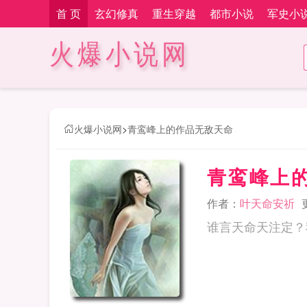
首 页
玄幻修真
重生穿越
都市小说
军史小
火爆小说网
火爆小说网
>
青鸾峰上的作品无敌天命
青鸾峰上
作者：
叶天命安祈