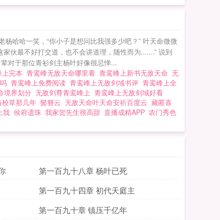
 老杨哈哈一笑，“你小子是想问比我强多少吧？” 叶天命微微
伙最不好打交道，也不会讲道理，随性而为.......” 说到
辈对于那位青衫剑主杨叶好像很忌惮...
峰上完本
青鸾峰无敌天命哪里看
青鸾峰上新书无敌天命
无
看吗
青鸾峰上免费阅读
青鸾峰上无敌剑域书评
青鸾峰上全
命境界划分
无敌剑尊青鸾峰上
青鸾峰上无敌剑域好看
当校草那几年
鬓簪云
无敌天命叶天命安祈百度云
藏匿喜
上我
侯府遗珠
我家贺先生很高甜
直播成精APP
农门秀色
你
第一百九十八章 杨叶已死
第一百九十四章 初代天庭主
第一百九十章 镇压千亿年