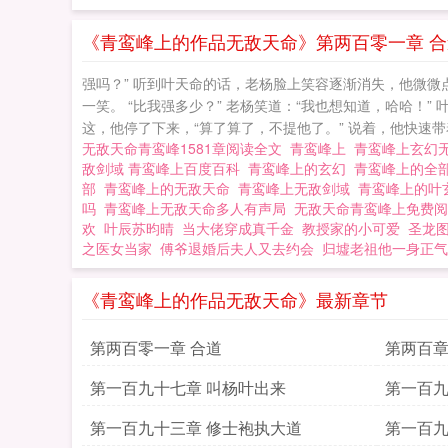
《青鸾峰上的作品无敌天命》第两百零一章 合
强吗？” 听到叶天命的话，老杨脸上笑容逐渐消失，他微微点
一笑。 “比我强多少？” 老杨笑道：“我也想知道，哈哈！” 
这，他停了下来，“算了算了，不提他了。” 说着，他快速
无敌天命青鸾峰1581章阅读全文
青鸾峰上
青鸾峰上玄幻
敌剑域 青鸾峰上百度百科
青鸾峰上的玄幻
青鸾峰上的全
部
青鸾峰上的无敌天命
青鸾峰上无敌剑域
青鸾峰上的
吗
青鸾峰上无敌天命多人有声局
无敌天命青鸾峰上免费
欢
叶辰苏昀晴
当大佬穿成真千金
教授家的小可爱
圣龙
之医女当家
傅爷退婚后夫人又去约会
归墟老祖他一身正气
《青鸾峰上的作品无敌天命》最新章节
第两百零一章 合道
第两百章
第一百九十七章 叫杨叶出来
第一百九
第一百九十三章 修士袍执大道
第一百九