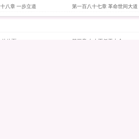
十八章 一步立道
第一百八十七章 革命世间大道
给他体面
第三章 女人不低于十个
武神家族
第七章 观玄道
神秘的考核官
第十一章 神明
 有几个干净的
第十五章 失望绝望
 无视境界
第十九章 青玄一出谁与争锋
章 各大一等世家
第二十三章 终于想起塔祖了
章 天龙族
第二十七章 牧观尘
 学生老师
第三十一章 两个怪胎