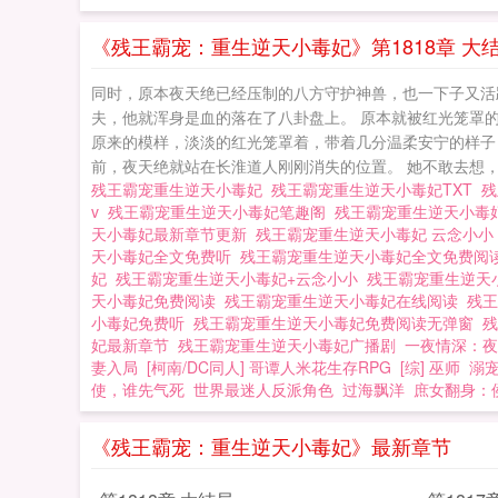
《残王霸宠：重生逆天小毒妃》第1818章 大
同时，原本夜天绝已经压制的八方守护神兽，也一下子又活
夫，他就浑身是血的落在了八卦盘上。 原本就被红光笼罩
原来的模样，淡淡的红光笼罩着，带着几分温柔安宁的样子
前，夜天绝就站在长淮道人刚刚消失的位置。 她不敢去想，
残王霸宠重生逆天小毒妃
残王霸宠重生逆天小毒妃TXT
残
v
残王霸宠重生逆天小毒妃笔趣阁
残王霸宠重生逆天小毒
天小毒妃最新章节更新
残王霸宠重生逆天小毒妃 云念小
天小毒妃全文免费听
残王霸宠重生逆天小毒妃全文免费阅
妃
残王霸宠重生逆天小毒妃+云念小小
残王霸宠重生逆天
天小毒妃免费阅读
残王霸宠重生逆天小毒妃在线阅读
残
小毒妃免费听
残王霸宠重生逆天小毒妃免费阅读无弹窗
妃最新章节
残王霸宠重生逆天小毒妃广播剧
一夜情深：夜
妻入局
[柯南/DC同人] 哥谭人米花生存RPG
[综] 巫师
溺
使，谁先气死
世界最迷人反派角色
过海飘洋
庶女翻身：
《残王霸宠：重生逆天小毒妃》最新章节