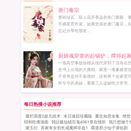
唐门毒宗
青砖绿瓦，陌上花开香染衣朱门紫殿，
手摘星霓作裳。如果您喜欢唐门毒宗，
忘记分享给朋友...
厨娘魂穿拿的起锅铲，撑得起
一场高空事故徐栩从现代穿到了没有在
史书上出现的大雍朝。家里一堆爹娘管
不管养是对不靠谱的，还有两个在家里
怜兮兮的弟妹，看着三人这缺吃少穿兜
摸不出二文钱的样子，徐栩觉得她得在
个世界搞钱。还好自己前世是国宴圣手
菜谱做菜手拿把掐。不仅手握空间还锦
每日热搜小说推荐
运爆发的就了个首富家公子，可惜爹娘
腐烂国度2超凡技术
末日迷踪珍藏版
重生知意全集
绝世
给力，没办法她只能想办法保全...
绍和吃瘪场面
我以狐仙镇百鬼4061章在线听
我只想做个
谢玉衍
吾家有女初长成魔师非血1
霸道邪少仙子请短剧