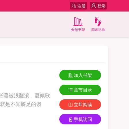
注册
登录
会员书架
阅读记录
加入书架
章节目录
帐暖被浪翻滚，夏倾歌
就是不知餍足的饿
立即阅读
手机访问