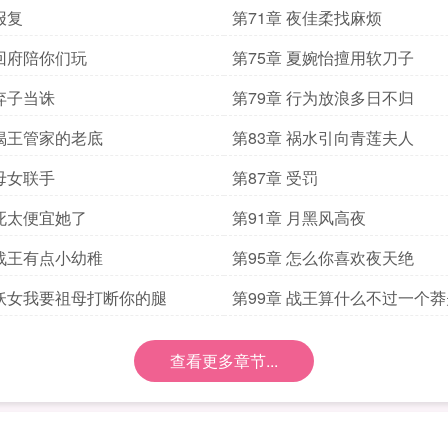
报复
第71章 夜佳柔找麻烦
 回府陪你们玩
第75章 夏婉怡擅用软刀子
 弃子当诛
第79章 行为放浪多日不归
 揭王管家的老底
第83章 祸水引向青莲夫人
 母女联手
第87章 受罚
 死太便宜她了
第91章 月黑风高夜
 战王有点小幼稚
第95章 怎么你喜欢夜天绝
 妖女我要祖母打断你的腿
第99章 战王算什么不过一个
查看更多章节...