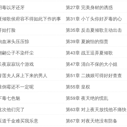
 用毒以牙还牙
第27章 完美身材的诱惑
 夏倾歌侯府容不得如此下作的事
第31章 小丫头你好歹毒的心
 开始打脸
第35章 反击夏倾歌主动出击
 狗血淋头压压惊
第39章 夏婉怡的指责
 翩翩公子不染纤尘
第43章 战王逗弄夏倾歌
 长夜寂寂玩个游戏
第47章 清白不保的大小姐
 青莲夫人床上下来的男人
第51章 二姨娘可得好好查查
 谁倒霉还不一定呢
第55章 皇权
 下毒七色魅
第59章 夜天绝的慌乱
 这次他们完了
第63章 对上夜天放找他不痛快
 医道千金难买我乐意
第67章 对夜天绝没有防备