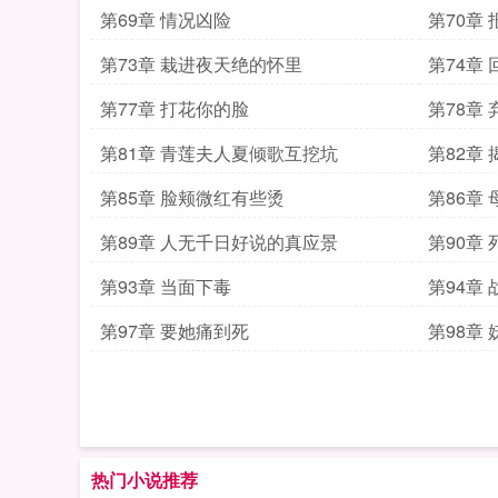
第69章 情况凶险
第70章 
第73章 栽进夜天绝的怀里
第74章
第77章 打花你的脸
第78章
第81章 青莲夫人夏倾歌互挖坑
第82章
第85章 脸颊微红有些烫
第86章
第89章 人无千日好说的真应景
第90章
第93章 当面下毒
第94章
第97章 要她痛到死
第98章
热门小说推荐