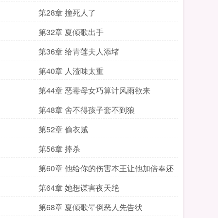
第28章 撞死人了
第32章 夏倾歌出手
第36章 给青莲夫人添堵
第40章 人渣味太重
第44章 恶毒母女巧算计风雨欲来
第48章 舍不得孩子套不到狼
第52章 偷衣贼
第56章 捧杀
第60章 他给你的伤害本王让他加倍奉还
第64章 她想谋害夜天绝
第68章 夏倾歌晕倒恶人先告状