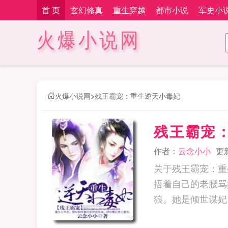
首 页
玄幻修真
重生穿越
都市小说
军史小
火爆小说网
火爆小说网
>
残王霸宠：重生逆天小毒妃
残王霸宠
作者：
云念小小
更新
关于残王霸宠：重
捂着自己的老腰骂