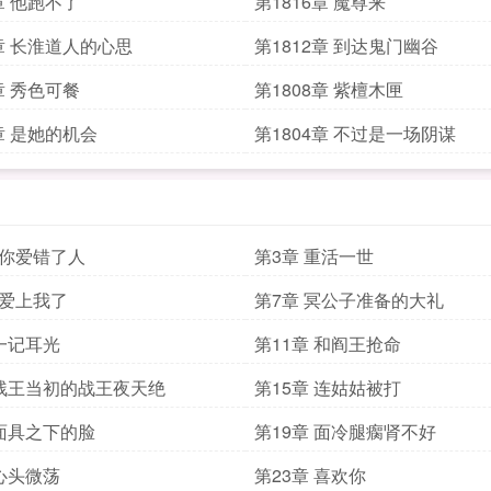
章 他跑不了
第1816章 魔尊来
3章 长淮道人的心思
第1812章 到达鬼门幽谷
章 秀色可餐
第1808章 紫檀木匣
5章 是她的机会
第1804章 不过是一场阴谋
是你爱错了人
第3章 重活一世
你爱上我了
第7章 冥公子准备的大礼
 一记耳光
第11章 和阎王抢命
 残王当初的战王夜天绝
第15章 连姑姑被打
 面具之下的脸
第19章 面冷腿瘸肾不好
 心头微荡
第23章 喜欢你