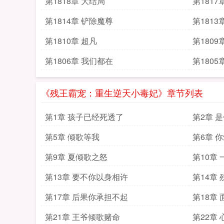
第1818章 大结局
第1817
第1814章 铲除魔尊
第181
第1810章 超凡
第1809
第1806章 我们都在
第180
《残王霸宠：重生逆天小毒妃》章节列表
第1章 孩子已经死透了
第2章 
第5章 倾歌等我
第6章 
第9章 夏倾歌之怒
第10章
第13章 要不你以身相许
第14章
第17章 后果你承担不起
第18章
第21章 王爷倾歌赌命
第22章