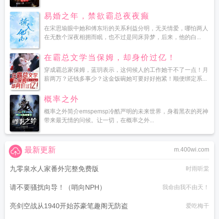
易婚之年，禁欲霸总夜夜癫
在宋思瑜眼中她和傅东珩的关系利益分明，无关情爱，哪怕两人
在无数个深夜相拥而眠，也不过是同床异梦，后来，他的白...
在霸总文学当保姆，却身价过亿！
穿成霸总家保姆，蓝玥表示，这伺候人的工作她干不了一点！月
薪两万？还钱多事少？这金饭碗她可要好好抱紧！顺便绑定系...
概率之外
概率之外简介emspemsp冷酷严明的未来世界，身着黑衣的死神
带来最无情的问候。让一切，在概率之外...
最新更新
m.400wi.com
九零泉水人家番外完整免费版
时雨听棠
请不要骚扰向导！（哨向NPH）
我命由我不由天！
亮剑空战从1940开始苏豪笔趣阁无防盗
爱吃梅干