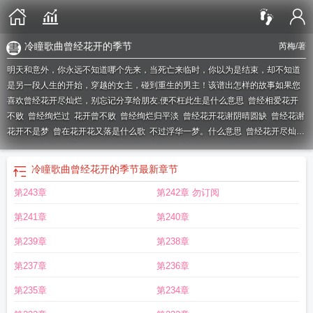
冷瞳歌曲曾经花开的季节
芮梅
/著
明天和意外，你永远不知道哪个先来，当死亡来临时，你以为是结束，却不知道
是另一段人生的开始，穿越的女主，碰到重生的男主！该谱出怎样的故事如果您
喜欢曾经花开尽灿烂，别忘记分享给朋友.
便不枉此生是什么意思
曾经相爱花开
不败
曾经绚烂过
花开曾不败
曾经绚烂归平淡
曾经花开花谢阴晴圆缺
曾经花谢
花开不是梦
曾在花开花又落是什么歌
不过浮华一梦。什么意思
曾经花开尽灿烂
芮梅
曾经花开的季节
曾经花开花落的美丽
曾经灿烂
曾在花开花又落
如今花开
花落自有时
不过浮华一梦
曾经花落又花开下一句
曾经花开花落沧海桑田
曾经
冷瞳歌曲曾经花开的季节
最新章节
的花开花落
再回首
己经花开
花开花谢
冷瞳歌曲曾经花开的季节
曾经墙头马上
第243章
第242章 勿订阅
遥相顾
不曾将折
曾经灿烂过
曾经花开花落的美丽什么歌
花曾经开过
曾经沸
腾
曾经花开尽灿烂是什么歌
第241章
第240章
第239章
第238章
第237章
第236章
第235章
第234章