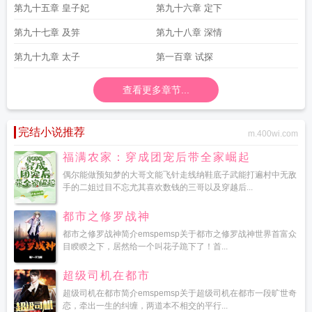
第九十五章 皇子妃
第九十六章 定下
第九十七章 及笄
第九十八章 深情
第九十九章 太子
第一百章 试探
查看更多章节...
完结小说推荐
m.400wi.com
福满农家：穿成团宠后带全家崛起
偶尔能做预知梦的大哥文能飞针走线纳鞋底子武能打遍村中无敌
手的二姐过目不忘尤其喜欢数钱的三哥以及穿越后...
都市之修罗战神
都市之修罗战神简介emspemsp关于都市之修罗战神世界首富众
目睽睽之下，居然给一个叫花子跪下了！首...
超级司机在都市
超级司机在都市简介emspemsp关于超级司机在都市一段旷世奇
恋，牵出一生的纠缠，两道本不相交的平行...