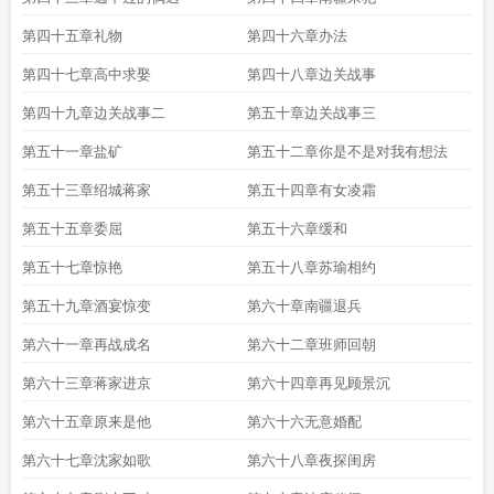
第四十五章礼物
第四十六章办法
第四十七章高中求娶
第四十八章边关战事
第四十九章边关战事二
第五十章边关战事三
第五十一章盐矿
第五十二章你是不是对我有想法
第五十三章绍城蒋家
第五十四章有女凌霜
第五十五章委屈
第五十六章缓和
第五十七章惊艳
第五十八章苏瑜相约
第五十九章酒宴惊变
第六十章南疆退兵
第六十一章再战成名
第六十二章班师回朝
第六十三章蒋家进京
第六十四章再见顾景沉
第六十五章原来是他
第六十六无意婚配
第六十七章沈家如歌
第六十八章夜探闺房