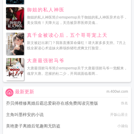
御姐的私人神医
御姐的私人神医简介emspemsp关于御姐的私人神医异术在手，
美女我有！天降大运，关浩被异界医师灵魂...
真千金被读心后，五个哥哥宠上天
新文被赶出家门？我靠直播算命爆红！请大家多多支持。7月上
线全家读心术追妹火葬场扮猪吃虎爽文打脸雷...
大唐最强驸马爷
大唐最强驸马爷简介emspemsp关于大唐最强驸马爷一觉醒来，
魂穿大唐。悲摧的杜二少，开局就面临着两...
最新更新
m.400wi.com
乔贝傅檀修离婚后霸总爱刷存在感免费阅读完整版
佚名
主角叫墨梓安的小说
开饭山居士
美艳妻子离婚后笔趣阁无防盗
小涵仙