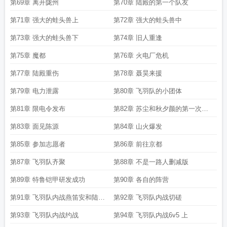
第69章 离开陇州
第70章 陆殿的第一个队友
第71章 强大的蛙头兽上
第72章 强大的蛙头兽中
第73章 强大的蛙头兽下
第74章 旧人重逢
第75章 魔都
第76章 火电厂危机
第77章 陆殿重伤
第78章 聂昊来援
第79章 电力泄露
第80章 飞羽队的小团体
第81章 限电令发布
第82章 苏尘和秋夕颜的第一次见
面
第83章 面见陈源
第84章 山火爆发
第85章 参加志愿者
第86章 前往京都
第87章 飞羽队齐聚
第88章 不是一路人删减版
第89章 特鲁铠甲研发成功
第90章 各自的阵营
第91章 飞羽队内战燕笛安和陆殿
第92章 飞羽队内战切磋
的矛盾
第93章 飞羽队内战约战
第94章 飞羽队内战6v5 上