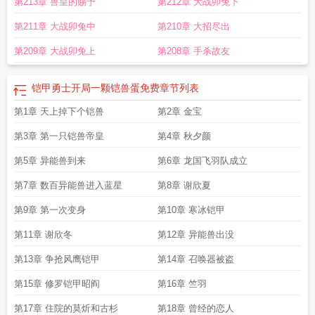
第213章 兽皇的赐予
第212章 大战卯兔下
第211章 大战卯兔中
第210章 大招尽出
第209章 大战卯兔上
第208章 手杀故友
铠甲勇士开局一颗铠兽蛋免费
章节列表
第1章 天上掉下个铠兽
第2章 金宝
第3章 第一只铠兽帝皇
第4章 秋夕颜
第5章 异能兽到来
第6章 龙国飞羽队成立
第7章 数百异能兽进入蓝星
第8章 谢欣夏
第9章 第一次变身
第10章 寒冰铠甲
第11章 谢欣冬
第12章 异能兽出没
第13章 争抢风鹰铠甲
第14章 召唤器被盗
第15章 修罗铠甲昭阎
第16章 竺羽
第17章 住院的莫炘和古杉
第18章 曾经的恋人