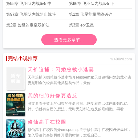
第95章 飞羽队内战6v5 中
第96章 飞羽队内战6v5 下
第97章 飞羽队内战阻止战斗
第1章 蓝星能量屏障破碎
第2章 曾经的帝皇双护法
第3章 epr卫星
查看更多章节...
完结小说推荐
m.400wi.com
天价追捕：闪婚总裁小逃妻
天价追捕闪婚总裁小逃妻简介emspemsp天价追捕闪婚总裁小逃
妻是明金的经典其他类型类作品，天价...
我的细胞好像要造反
张文看着手臂上的倒数的生命时间…感受着自己体内那数以亿
计。仿佛有自己的想法，无时无刻都在造反的癌细胞。再看...
修仙高手在校园
修仙高手在校园简介emspemsp关于修仙高手在校园丹炉爆炸，
陷入昏迷的秦朗再睁开眼的时候，发现自己...