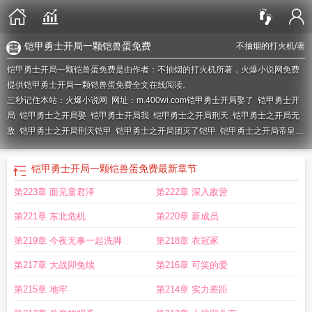
铠甲勇士开局一颗铠兽蛋免费
不抽烟的打火机
/著
铠甲勇士开局一颗铠兽蛋免费是由作者：不抽烟的打火机所著，火爆小说网免费
提供铠甲勇士开局一颗铠兽蛋免费全文在线阅读。
三秒记住本站：火爆小说网 网址：m.400wi.com
铠甲勇士开局娶了
铠甲勇士开
局
铠甲勇士之开局娶
铠甲勇士开局我
铠甲勇士之开局刑天
铠甲勇士之开局无
敌
铠甲勇士之开局刑天铠甲
铠甲勇士之开局团灭了铠甲
铠甲勇士之开局帝皇铠
甲免费阅读
铠甲勇士之开局签到刑天铠甲
铠甲勇士开局铠甲合体
铠甲勇士之开
局帝皇
铠甲勇士 开局铠甲合体
开局播放铠甲勇士
铠甲勇士之开局捕将
铠甲勇
铠甲勇士开局一颗铠兽蛋免费
最新章节
士开局刑天铠甲
铠甲勇士之开局一颗铠兽蛋
铠甲勇士之开局选择刑天
铠甲勇士
第223章 面见童君泽
第222章 深入敌营
之开局一颗铠甲树
铠甲勇士开局吊打
铠甲勇士开局救下暗
铠甲勇士开局一颗凯
兽蛋
铠甲勇士之开局拿瓦
铠甲勇士之开局获得刑天铠甲
铠甲勇士之开局收了恶
第221章 东北危机
第220章 新成员
水
铠甲勇士之开局一颗铠兽蛋免费
第219章 今夜无事一起洗脚
第218章 衣冠冢
第217章 大战卯兔续
第216章 可笑的爱
第215章 地牢
第214章 实力差距