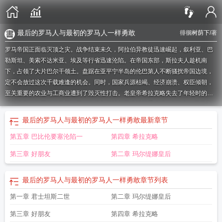
最后的罗马人与最初的罗马人一样勇敢
徘徊树荫下
/著
罗马帝国正面临灭顶之灾。战争结束未久，阿拉伯异教徒迅速崛起，叙利亚、巴
勒斯坦、美索不达米亚、埃及等行省迅速沦陷。在帝国东部，斯拉夫人趁机南
下，占领了大片巴尔干领土。盘踞在亚平宁半岛的伦巴第人不断骚扰帝国边境，
定不会放过这次千载难逢的机会。同时，国家兵源枯竭、经济崩溃、权臣倾朝，
至关重要的农业与工商业遭到了毁灭性打击。老皇帝希拉克略失去了年轻时的体
质与志气，如同他的帝国一样，肉体与精神都已接近双重崩溃。640末，罗马帝
国已经丢失了三分之二的国土、八成的边防军与几乎所有的常备军，大厦已倾倒
最后的罗马人与最初的罗马人一样勇敢
最新章节
在即。但在危急的同时也会酝酿出巨大的变革，如果君士坦斯能抓住这个机会，
第五章 巴比伦要塞沦陷一
第四章 希拉克略
那么帝国的重振与再兴就指日可待了。企鹅群号：921797231如果您喜欢最后的
罗马人，别忘记分享给朋友.
最后的罗马人远征军事件
最后的罗马人贝利萨留妻
第三章 好朋友
第二章 玛尔缇娜皇后
子
最后的罗马人是谁
最后的罗马人攻略
最后的罗马人君士坦丁十一世
最后的
罗马人公元8世纪
最后的罗马人布鲁图斯
最后的罗马人救不救女王
最后的罗马
最后的罗马人与最初的罗马人一样勇敢
章节列表
人dlc事件
最后的罗马人马约里安
最后的罗马人法纳尔人
最后的罗马人埃提乌
斯
最后的罗马人贝利萨留
最后的罗马人开局思路
最后的罗马人独立
最后的罗
第一章 君士坦斯二世
第二章 玛尔缇娜皇后
马人一样勇敢
阿提拉全面战争最后的罗马人
最后的罗马人贝利撒留事件
最后的
罗马人汪达尔开局
最后的罗马人电影
最后的罗马人 徘徊树荫下
全面战争阿提
第三章 好朋友
第四章 希拉克略