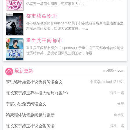
亿盛宠一场商业阴谋，荀家家破人亡，...
都市续命诊所
都市续命诊所简介emspemsp关于都市续命诊所新书黑暗西游之
恶魔唐僧已发表，欢迎大家来支持。一...
重生兵王闯都市
重生兵王闯都市简介emspemsp关于重生兵王闯都市他曾经是最
优秀特种兵，是搅动国际风云的王者，却最...
最新更新
m.400wi.com
宋思铭叶如云小说免费阅读全文
争渡@qimiaoUGtUK1
陈长安宁婷玉葬神棺大结局+(番外)
浮生一诺
宁宸小说免费阅读全文
修果
鸿蒙霸体诀笔趣阁超前更新
鱼初见
陈长安宁婷玉小说全集阅读
浮生一诺