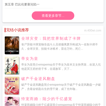
拉最后的罗马人
最后的罗马人查士丁尼
最后的罗马人贝利撒留
第五章 巴比伦要塞沦陷一
查看更多章节...
完结小说推荐
m.400wi.com
全球灾变：我把世界制成了卡牌
丧尸异能卡牌宠物非战斗人员请撤离萧升刚成为一名制卡师不
久，全球灾变。技能卡冰锥术，雷击万钧，死亡...
帝女为皇
帝女为皇简介emspemsp关于帝女为皇本文女扮男装，欢迎入坑
他是冥王府的世子爷，击退敌军，灭了...
破产千金逆风翻盘
破产千金逆风翻盘简介emspemsp关于破产千金逆风翻盘一夕破
产，含着金钥匙出生的雪千黛，成了光年咖...
恃宠而婚：陆少的千亿盛宠
恃宠而婚陆少的千亿盛宠简介emspemsp关于恃宠而婚陆少的千