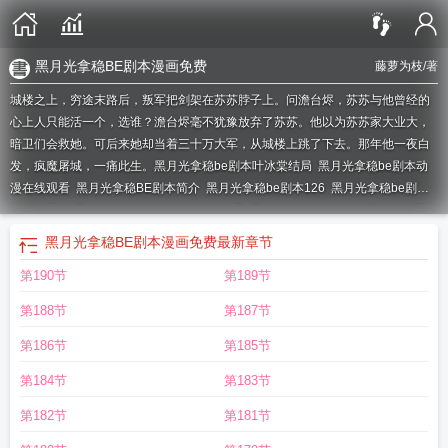
黑月光拿稳BE剧本漫画免费
藤萝为枝
/著
城楼之上，穷途末路后，叛军把剑架在苏苏脖子上。问澹台烬，苏苏与他曾经的
心上人只能活一个，选谁？澹台烬毫不犹豫放弃了苏苏。他以为苏苏家大业大，
暗卫们会救她。可后来她却当着三十万大军，从城楼上跳了下去。那年他一夜白
发，疯魔屠城，一痛此生。
黑月光拿稳be剧本叶冰棠结局
黑月光拿稳be剧本动
漫在线观看
黑月光拿稳BE剧本简介
黑月光拿稳be剧本126
黑月光拿稳be剧本
TXT加番外
黑月光拿稳be剧本澹台烬叶夕雾
黑月光拿稳be剧本广播剧猫耳
黑月
光拿稳be剧本结局是he还是be
黑月光拿稳be剧本
黑月光拿稳be剧本有声双
黑月光拿稳BE剧本漫画免费
最新章节
人
黑月光拿稳be剧本78
黑月光拿稳be剧本广播剧合集完整版
黑月光拿稳be剧
第190节
第189节
本117
黑月光拿稳be剧本128
黑月光拿稳be剧本结局是be吗
黑月光拿稳BE剧
本全文完整版
黑月光拿稳be剧本太好看了
黑月光拿稳be剧本番外txt
黑月光拿
第188节
第187节
稳be剧本漫画第一话
黑月光拿稳be剧本111
黑月光拿稳be剧本102
黑月光拿稳
be剧本多少万字
黑月光拿稳be剧本无删减全文免费阅读
黑月光拿稳be剧本txt资
第186节
第185节
源
黑月光拿稳be剧本119
黑月光拿稳BE剧本同人文
黑月光拿稳剧本漫画免费
第184节
第183节
下拉式
黑月光拿稳be剧本是be结局吗
黑月光拿稳be剧本广播剧夸克
长月无烬
藤萝为枝
黑月光拿稳be剧本无删减在线阅读
黑月光拿稳be剧本74
黑月光拿稳
第182节
第181节
be剧本漫画为什么不更了
长月无烬原著免费阅读