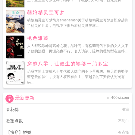
上，重生宝可梦世界，继承了一个破败的小农场，首先要解...
萌娘精灵宝可梦
萌娘精灵宝可梦简介emspemsp关于萌娘精灵宝可梦唐毅穿越到
了精灵的世界，电视中正播放着精灵世界杯...
艳色难藏
人人都说陈峥是高岭之花，品味高，有格调庸俗市侩的女人入不
了他的法眼，再漂亮也不行。名人访谈，陈峥的理想型在主持...
穿越八零，让催生的婆婆一胎多宝
药膳学博士穿成八十年代被人嫌弃的不下蛋母鸡。每天面临婆婆
窒息般的催生，没有人权没有自由。穿越后的丁安夏认为冤有
头...
最新更新
m.400wi.com
春花傳
澄渝
欲望点数
不明白
【快穿】娇娇
有点怪