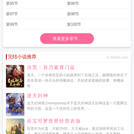
第95节
第96节
第97节
第98节
第99节
第100节
查看更多章节...
完结小说推荐
m.400wi.com
洪荒：吾乃紫霄门徒
某天。一个赤着双足的小姑娘来到了东海之滨，她慢慢的坐在了
莫名变成一块石头的张曦身边，开始讲述着她的故事。张曦虽
然...
逆天封神
逆天封神简介emspemsp关于逆天封神逆天封神这是一片图腾主
宰的大陆，这是一个信仰至上的世界。...
在宝可梦世界经营农场
前世作为社畜，月薪3500，天天被pua，最后加班猝死在工位