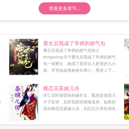
查看更多章节...
重生后我成了帝师的娇气包
重生后我成了帝师的娇气包简介
界
emspemsp关于重生后我成了帝师的娇气
。
包一朝重生，她成了墨府众人娇宠的九小
穿
姐。哥哥姐姐将她捧在掌心，墨府上下更
。
是将她独宠。前世初识幕楚潇时，她只觉
幻
得他犹如高岭之花，孤傲绝伦。重生再见
蝶恋花晏婉儿传
幕楚潇时，她却处处被他刁难。直到有一
十
宋仁宗时期晏殊的嫡长女，配的是洛阳大
天，她被他拥入怀中，那时她才知道，他
却
才子富弼，且听我跟你慢慢道来。如果您
对她的喜欢早已渗入心骨。幕楚潇听说晚
喜欢蝶恋花晏婉儿传，别忘记分享给朋友...
晚早已有心上人？墨风晚我哪有，旁人瞎
说的。幕楚潇轻笑来人，给本座废了赵家
动
公子。他似笑非笑的看着墨风晚这辈子你
护