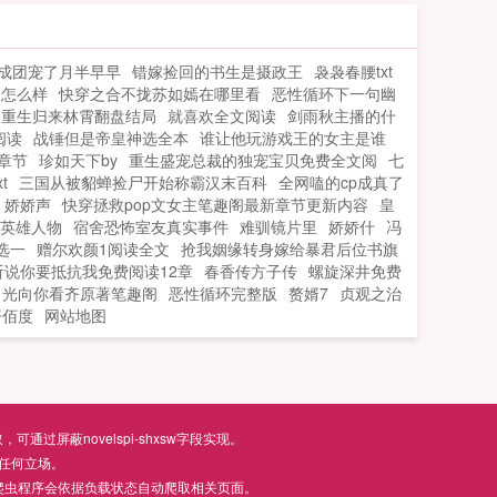
成团宠了月半早早
错嫁捡回的书生是摄政王
袅袅春腰txt
会怎么样
快穿之合不拢苏如嫣在哪里看
恶性循环下一句幽
重生归来林霄翻盘结局
就喜欢全文阅读
剑雨秋主播的什
阅读
战锤但是帝皇神选全本
谁让他玩游戏王的女主是谁
章节
珍如天下by
重生盛宠总裁的独宠宝贝免费全文阅
七
t
三国从被貂蝉捡尸开始称霸汉末百科
全网嗑的cp成真了
娇娇声
快穿拯救pop文女主笔趣阁最新章节更新内容
皇
英雄人物
宿舍恐怖室友真实事件
难驯镜片里
娇娇什
冯
选一
赠尔欢颜1阅读全文
抢我姻缘转身嫁给暴君后位书旗
听说你要抵抗我免费阅读12章
春香传方子传
螺旋深井免费
目光向你看齐原著笔趣阁
恶性循环完整版
赘婿7
贞观之治
仟佰度
网站地图
屏蔽novelspi-shxsw字段实现。
任何立场。
爬虫程序会依据负载状态自动爬取相关页面。