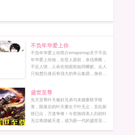
不负年华爱上你
不负年华爱上你简介emspemsp关于不负
年华爱上你他，在世人面前，杀伐果断，
不近人情，人命在他面前如同蝼蚁。众人
只知楚衍身后有强大的帝云集团，身价数
亿，却不知午夜梦回间，这个强大的男人
皱着眉头，嘴里只喊着一个人的名字，声
盛世至尊
音如...
先天至尊叶天被好兄弟与未婚妻联手暗
害，陨落后的叶天重生于叶无尘，至此新
骄已出，万道争锋！今世抱得美人归的叶
无尘将踏破天道，成为新一代的盛世至
尊，手刃敌仇，了断与未婚妻恩怨情仇！...