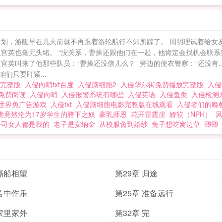
计划，游艇早在几天前就不再跟着游轮航行不知所踪了。 周明理试着给女
官英也毫无头绪。 “没关系，曹操还跟他们在一起，他肯定会找机会联系我
官英叫来了他那些队员：“曹操还没信儿么？” 旁边的便衣警察：“还没
们只要盯紧...
影完整版
入侵向哨txt百度
入侵脑细胞2
入侵华尔街免费播放完整版
入
免费阅读
入侵向哨
入侵报警系统有哪些
入侵英语
入侵鱼类
入侵检测
世界免广告游戏
入侵txt
入侵脑细胞电影完整版在线观看
入侵者们的晚
妻竟然沦为17岁学生的胯下之奴
豪乳师恩
花开雷霆崖
娇软（NPH）
公司女人都是我的
老子是安纳金
从校服肏到婚纱
兔子想吃窝边草
卿卿
 隔船相望
第29章 归途
 苦中作乐
第25章 准备远行
 家里家外
第32章 完