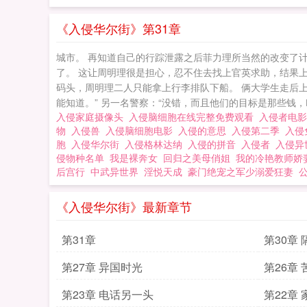
《入侵华尔街》第31章
城市。 再知道自己的行踪泄露之后菲力理所当然的改变了
了。 这让周明理很是担心，忍不住去找上官英求助，结果上
码头，周明理二人只能拿上行李排队下船。 俩大学生走后上
能知道。” 另一名警察：“没错，而且他们的目标是那些钱，咱
入侵家庭摄像头
入侵脑细胞在线完整免费观看
入侵者电
物
入侵兽
入侵脑细胞电影
入侵的意思
入侵第二季
入侵
胞
入侵华尔街
入侵格林达纳
入侵的拼音
入侵者
入侵异
侵物种名单
我是裸奔女
回归之美母俏姐
我的冷艳教师娇
后宫行
中武异世界
淫悦天成
豪门绝宠之军少溺爱狂妻
《入侵华尔街》最新章节
第31章
第30章
第27章 异国时光
第26章
第23章 电话另一头
第22章