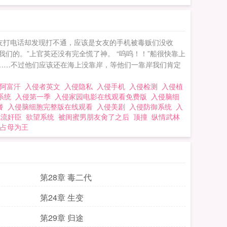
友打电话却发现打不通，应该是女友的手机被毒贩们没收
们的。”上官英还没有完全慌了神。 “呜呜！！”船很快靠上
有……不过他们应该还在海上没靠岸，等他们一靠岸我们肯定
侵阿富汗
入侵者英文
入侵隐私
入侵手机
入侵检测
入侵植
系统
入侵第一季
入侵家园电影在线观看免费版
入侵脑细
餐
入侵脑细胞完整版在线观看
入侵美剧
入侵防御系统
入
风流奸臣
欲望系统
被闺蜜男朋友肏了之后
顶撞
纵情武林
占母为王
第28章 毒二代
第24章 生变
第29章 归途