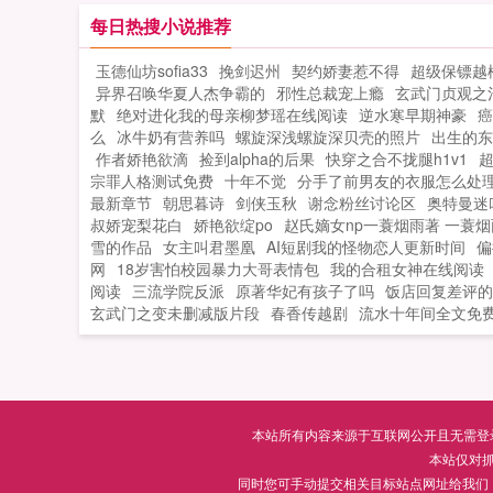
战...
每日热搜小说推荐
玉德仙坊sofia33
挽剑迟州
契约娇妻惹不得
超级保镖越
异界召唤华夏人杰争霸的
邪性总裁宠上瘾
玄武门贞观之
默
绝对进化我的母亲柳梦瑶在线阅读
逆水寒早期神豪
癌
么
冰牛奶有营养吗
螺旋深浅螺旋深贝壳的照片
出生的东
作者娇艳欲滴
捡到alpha的后果
快穿之合不拢腿h1v1
超
宗罪人格测试免费
十年不觉
分手了前男友的衣服怎么处
最新章节
朝思暮诗
剑侠玉秋
谢念粉丝讨论区
奥特曼迷
叔娇宠梨花白
娇艳欲绽po
赵氏嫡女np一蓑烟雨著 一蓑烟
雪的作品
女主叫君墨凰
AI短剧我的怪物恋人更新时间
偏
网
18岁害怕校园暴力大哥表情包
我的合租女神在线阅读
阅读
三流学院反派
原著华妃有孩子了吗
饭店回复差评的
玄武门之变未删减版片段
春香传越剧
流水十年间全文免
本站所有内容来源于互联网公开且无需登录即
本站仅对
同时您可手动提交相关目标站点网址给我们