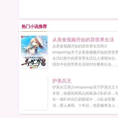
热门小说推荐
从美食视频开始的异世界生活
从美食视频开始的异世界生活简介
emspemsp关于从美食视频开始的异世
生活幻想中的异世界生活让人憧憬向往
现实中的异世界生活却对你重拳出击。
越隐居败犬男二号，携手‘反派’恶役千金
我们的口号是为这个现实的异世界献上
护美兵王
想的祝福！追更y...
护美兵王简介emspemsp关于护美兵王
年前，他是叱咤风云的夜枭小队队长，
在一场针对自己的阴谋中，小队全军覆
没，爱人身死。十年后，他是服务送上
门，欢迎年轻女性雇佣，却拒绝女性主
骚扰的小时工，一切只为探寻真相，守