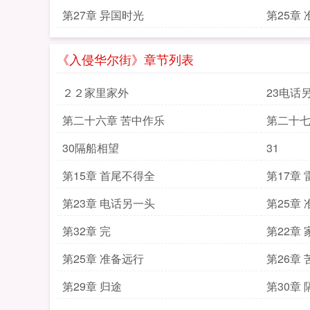
第27章 异国时光
第25章
《入侵华尔街》章节列表
２２家里家外
23电话
第二十六章 苦中作乐
第二十七
30隔船相望
31
第15章 首尾不得全
第17章
第23章 电话另一头
第25章
第32章 完
第22章
第25章 准备远行
第26章
第29章 归途
第30章