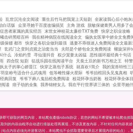
只能被我欺负被我宠...
松
乱世沉沦全文阅读
重生后竹马把我宠上天短剧
全家读我心后小炮灰
治白话版
众里寻她千百度改编搞笑
主角 游戏
脱敏保健膏男人用多了
症患者家属的真实经历
末世女神校花太廉价TXT免费
快穿之职业攻略
曦击碎黑暗百科
我在精神病院在线阅读全文
偏执女医掌中娇全文免费
级保镖 都市
快穿之各职业做到最强
逃妻不乖很迷人免费阅读全文最新
理
玄武门之变到贞观之治套当当
夫郎是个娇包全文免费阅读
螺旋深井tx
叫什么
冷焰灼雪
寻仙漫抖音
权少宠妻太凶猛
恶性循环最经典十句话
雨
四合院 短剧
征战乐园在线阅读平台
天蚕土豆的新书万相之王
特警
执太子的掌心娇晋江
快穿之蒸包子系统
就喜欢1简介
我的宠兽特性三
羽皇称号适合什么武魂用
低等雌性爆火星际
爷爷抬棺回头见鬼真相
经典回复
爷爷下葬八鬼抬棺免费阅读
校花怀孕当奶爸
校花怀孕全体
费阅读
痞子劫的全集
我养锦鲤女儿
我在平行世界讲三体的
众里寻她
可获取的网页内容，本站爬虫遵循robots协议，若您的网站不希望被本站爬虫抓取，可通过
抓取到的内容由程序自动进行排版处理再展现，不涉及更改内容，不针对任何内容表述
（站点内容必须允许游客访问，本站爬虫不会抓取需要登录后才展现内容的站点），