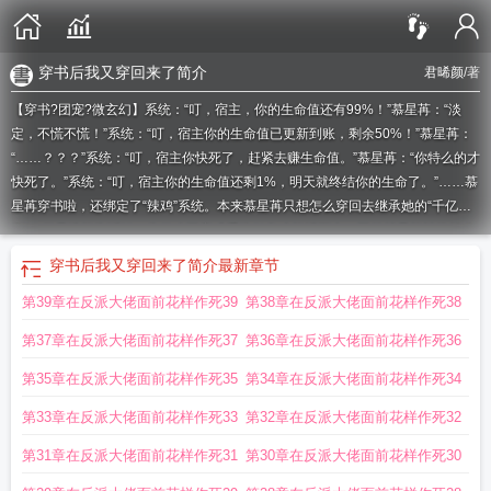
穿书后我又穿回来了简介
君晞颜
/著
【穿书?团宠?微玄幻】系统：“叮，宿主，你的生命值还有99%！”慕星苒：“淡
定，不慌不慌！”系统：“叮，宿主你的生命值已更新到账，剩余50%！”慕星苒：
“……？？？”系统：“叮，宿主你快死了，赶紧去赚生命值。”慕星苒：“你特么的才
快死了。”系统：“叮，宿主你的生命值还剩1%，明天就终结你的生命了。”……慕
星苒穿书啦，还绑定了“辣鸡”系统。本来慕星苒只想怎么穿回去继承她的“千亿家
产”，但是谁能告诉她，为什么要完成系统任务才能活下去，不然就只能被终结生
命。慕星苒不信邪，非要作死，反其道而行之，可是生命值即将归零……如果您
穿书后我又穿回来了简介
最新章节
喜欢穿书后我又双叒叕作死了，别忘记分享给朋友.
穿书后我又穿
穿书后我又穿
第39章在反派大佬面前花样作死39
第38章在反派大佬面前花样作死38
回来了
穿书后我又双叒叕作死了 君晞颜
穿书后我又穿回来了的
穿书后我又穿
回来了全文阅读
穿书后我又穿回来了免费阅读全文
穿书后我又穿回来了最新
穿
第37章在反派大佬面前花样作死37
第36章在反派大佬面前花样作死36
书后我又穿回来了无防盗章
穿书后我又重生了
穿书后我又穿回来了免费
穿书后
我又穿回来了作者懒就
穿书后我又穿回来了格格党
穿书后我又穿回来了懒就格
第35章在反派大佬面前花样作死35
第34章在反派大佬面前花样作死34
格党
穿书后我又穿回来啦
穿书后我又穿了回来晋江
穿书后我又穿回来了晋江文
第33章在反派大佬面前花样作死33
第32章在反派大佬面前花样作死32
学城
穿书后我又穿回来了手机免费阅读
穿书后我又穿回来了by懒就格格党
穿书
后我又穿回来了全文免费阅读
穿书后我又穿回来了 笔趣阁
穿书后我又又暴富
第31章在反派大佬面前花样作死31
第30章在反派大佬面前花样作死30
了
穿书后我又穿回来了无弹窗
穿书后我又穿回来了最新章节
穿书后我又穿回来