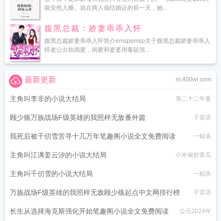
能安然入睡。就在两人领结婚证的前一天，她...
腹黑总裁：娇妻乖乖入怀
腹黑总裁娇妻乖乖入怀简介emspemsp关于腹黑总裁娇妻乖乖入
怀老公出轨闺蜜，闺蜜和婆婆用毒鼠强...
最新更新
m.400wi.com
主角叫李非的小说大结局
第二十二年夏
顾少殇万族战场F级英雄的我照样无敌番外篇
子蜚语
我死后被千仞雪苦寻十几万年笔趣阁小说全文免费阅读
一鲸洛
主角叫江漓姜云汐的小说大结局
小米椒炒黄瓜
主角叫千仞雪的小说大结局
一鲸洛
万族战场F级英雄的我照样无敌顾少殇起点中文网排行榜
子蜚语
长生从选择海克斯强化开始笔趣阁小说全文免费阅读
公元2024年