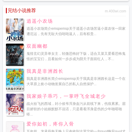
完结小说推荐
m.400wi.com
逍遥小农场
逍遥小农场简介emspemsp关于逍遥小农场苦逼小菜农张一田家
遭厄运，先有无耻大伯咄咄逼人，后有权贵...
双面幽都
鬼怪玄幻灵异单女主，轻微恐怖好下饭，适合又菜又爱看恐怖鬼
怪的宝宝们，且看如何一步步成为阴天子面前红人，不...
我真是非洲酋长
我真是非洲酋长简介emspemsp关于我真是非洲酋长这是一个在
大草原上捡小动物发展自己的私人自然保护...
我家娘子乖巧，一掌呼飞全城老少
战火纷飞的西域，封小侯爷浑身血污从前线下来，伤痕累累。眉
目娇软的小姑娘默默不说话，只是看着浑身是伤的少年啪嗒啪
嗒...
爱你如初，疼你入骨
五年前，龙承蔚每天晚上只有收到古莫宁的一句quot晚安quot才