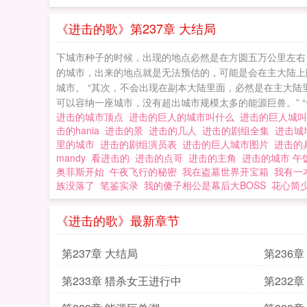
被称为城市的钢铁
《进击的歌》第237章 大结局
下城市种子的时候，出现的地点必然是在方圆五万公里左右
的城市，出来的地点就是无法预估的，可能是会在主大陆上
城市。 “其次，不会出现在副本大陆里面，必然是在主大陆
可以容纳一座城市，没有超出城市规模太多的能源巨兽。” “也
进击的城市顶点
进击的巨人的城市叫什么
进击的巨人城
击的hania
进击的景
进击的几人
进击的剧组全集
进击
里的城市
进击的剧组演员表
进击的巨人城市图片
进击的
mandy
看进击的
进击的点哥
进击的主角
进击的城市 
奥菲斯开始
午夜飞行的秘密
我在盗墓世界开宝箱
我有一
族没落了
笔鉴实录
我的傻子相公是幕后大BOSS
花心简
《进击的歌》最新章节
第237章 大结局
第236
第233章 猎杀女王进行中
第232