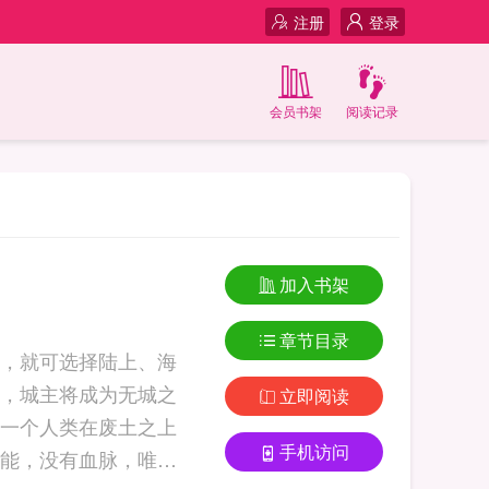
注册
登录
会员书架
阅读记录
加入书架
章节目录
，就可选择陆上、海
，城主将成为无城之
立即阅读
一个人类在废土之上
手机访问
能，没有血脉，唯有