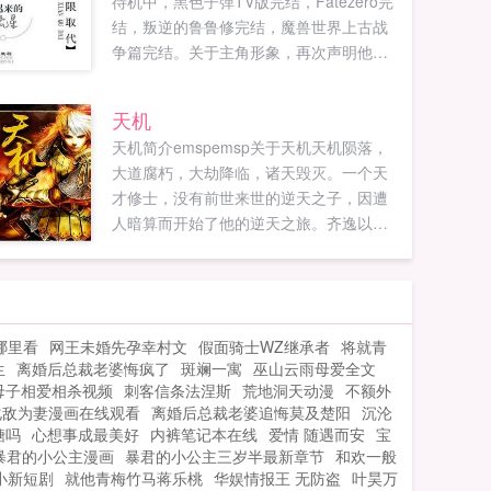
待机中，黑色子弹TV版完结，Fatezero完
结，叛逆的鲁鲁修完结，魔兽世界上古战
争篇完结。关于主角形象，再次声明他无
论穿越任何世界，取代任...
天机
天机简介emspemsp关于天机天机陨落，
大道腐朽，大劫降临，诸天毁灭。一个天
才修士，没有前世来世的逆天之子，因遭
人暗算而开始了他的逆天之旅。齐逸以杀
戮成就无上霸业，以大智慧大手段统领诸
天英杰，以无上恒心和毅力追寻虚无飘渺
的天道。...
哪里看
网王未婚先孕幸村文
假面骑士WZ继承者
将就青
生
离婚后总裁老婆悔疯了
斑斓一寓
巫山云雨母爱全文
母子相爱相杀视频
刺客信条法涅斯
荒地洞天动漫
不额外
化敌为妻漫画在线观看
离婚后总裁老婆追悔莫及楚阳
沉沦
糖吗
心想事成最美好
内裤笔记本在线
爱情 随遇而安
宝
暴君的小公主漫画
暴君的小公主三岁半最新章节
和欢一般
小新短剧
就他青梅竹马蒋乐桃
华娱情报王 无防盗
叶昊万