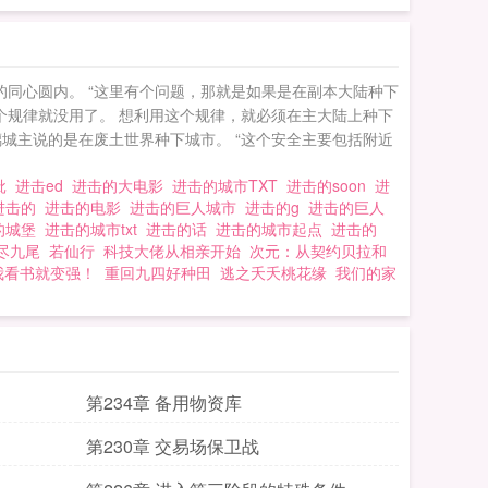
城市，驰骋在末日废
同心圆内。 “这里有个问题，那就是如果是在副本大陆种下
个规律就没用了。 想利用这个规律，就必须在主大陆上种下
璃城主说的是在废土世界种下城市。 “这个安全主要包括附近
批
进击ed
进击的大电影
进击的城市TXT
进击的soon
进
进击的
进击的电影
进击的巨人城市
进击的g
进击的巨人
的城堡
进击的城市txt
进击的话
进击的城市起点
进击的
尽九尾
若仙行
科技大佬从相亲开始
次元：从契约贝拉和
我看书就变强！
重回九四好种田
逃之夭夭桃花缘
我们的家
第234章 备用物资库
第230章 交易场保卫战