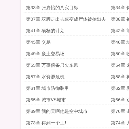
第33章 张嘉怡的真实目标
第34章
第37章 双脚走出去或变成尸体被抬出去
第38章
第41章 项杨的计划
第42章
第45章 交易
第46章
第49章 废土交易场
第50章
第53章 万事俱备只欠东风
第54章
第57章 水资源危机
第58章
第61章 城市防御装甲
第62章
第65章 城市VS城市
第66章
第69章 我的天啊他是空中城市
第70章 
第73章 得到一个工厂
第74章