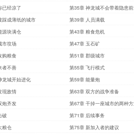
 你已经凉了
第35章 神龙城不会带着隐患前
 被踩成薄纸的城市
第39章 人员满载
 能源块满仓
第43章 粮食危机
 城市坟场
第47章 玉石矿
 收购粮食
第51章 郡级城市
 来者不善
第55章 飞行模式
 神龙城开始进化
第59章 能量炮
 发现敌情
第63章 双方的战争准备
 双炮齐发
第67章 干掉一座城市的两种方
击破
第71章 后续事务
 大粮仓
第75章 新加入者的建议