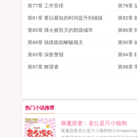
第77章 工作安排
第78章
第81章 要以最短的时间提升到镇级
第82章
第85章 烽火被毁灭的郡级城市
第86章
第89章 镇级炼焰蜥蜴领主
第90章
第93章 深夜警报
第94章
第97章 瞭望者
第98章
热门小说推荐
驱魔甜妻：老公是只小狼狗
驱魔甜妻老公是只小狼狗简介emspems