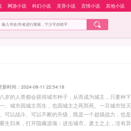
说
网游小说
科幻小说
灵异小说
言情小说
其他小说
更新时间：2024-08-11 22:54:18
八岁的人类都会获得城市种子，从而成为城主，只要种下
一。城市因城主而生，也因城主之死而死。一旦城市毁灭
、可以战斗、可以不断的升级，既是一个超级战力，也是
重生归来，打开隐藏选项：进击城市。废土之上，没有异