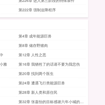
第226章 进入第三阶段的特殊条件
第222章 强制迫降程序
第4章 成年能源巨兽
第8章 储存野猪肉
中
第12章 人性之恶
洛小雅
第16章 我牺牲了的话请不要为我悲伤
第20章 找到两个医生
第24章 遭遇飞行类能源巨兽
第28章 新人类和原住民
第32章 张嘉怡的目标感谢六年小城的盟