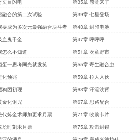
 万丈目闪电
第35章 感觉来了
 超融合的第二次试验
第39章 七星登场
 我要成为多次元最强融合决斗者
第43章 封印电池
 吸血鬼千金
第47章 呼呼呼
 我怎么不知道
第51章 次童野市
 卤蛋一思考阿光就发笑
第55章 寄生融合虫
 进化预兆
第59章 拉人入伙
 遛狗团初现
第63章 汗流浃背
 黄金化诅咒
第67章 思路配合
 绝代炼金术师加更求月票
第71章 收购卡片
 尴尬时刻求月票
第75章 攻击封锁
 盖亚的消息
第79章 完成米德拉什