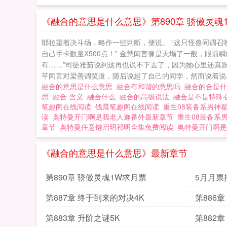
《融合的意思是什么意思》第890章 骄傲灵魂
耶拉望着决斗场，略作一些判断，便说。 “这只怪兽同调召
自己手卡数量X500点！” 金慧闻言像是天塌了一般，眼
有……”司徒雅茹说到这再也说不下去了，因为她心里还真跟
芊闻言对梁善调笑道，随后说起了自己的同学，然而说着说着
融合的意思是什么意思
融合有和谐的意思吗
融合的合是
思
融合 含义
融合什么
融合的高级说法
融合是不是特殊
笔趣阁在线阅读
钱晨笔趣阁在线阅读
重生08装备系男神
读
奥特曼开门啊是我老人迦番外最新章节
重生08装备系
章节
奥特曼任意键启明祁明全集免费阅读
奥特曼开门啊是
《融合的意思是什么意思》最新章节
第890章 骄傲灵魂1W求月票
5月月票
第887章 终于到来的对决4K
第886
第883章 升阶之谜5K
第882章