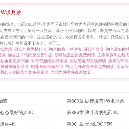
1W求月票
唤的场合。自己抽出那些作为同调素材的怪兽之内调整以外的怪兽数量的卡
前瞬间失去了光明，脑海一片黑暗，浑身不受力地向下跌去，却是被后面的梁
自己母亲想的一样，这么违心的话，她还真说不出来。 什么叫做凭借手段
却羞红着脸说不下去了。 唐正...
什么意思
融合的意思是什么
融合的另一种说法
融合的含义
融合最好的
召唤
融合这个词的定义是什么
明尊钱晨全集免费阅读
庄霖笔趣阁在线
翟达全集免费阅读
许青笔趣阁在线阅读
翟达笔趣阁在线阅读
换亲后带火
男神番外最新章节
明尊番外最新章节
光阴之外许青全集免费阅读
换亲后
我老人迦陈风全集免费阅读
光阴之外番外最新章节
抽奖
第889章 纵使没有1W求月票
章 心态最好的人4K
第885章 决斗者的热烈4K
 进化4K
第881章 无限LOOP5K