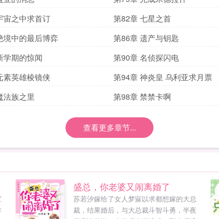
 宇宙之中求首订
第82章 七星之首
 绝境中的最后博弈
第86章 遗产与钥匙
 新学期的惊闻
第90章 名侦探闪电
 元素英雄棱镜侠
第94章 神炎皇 乌利亚求月票
 魔法族之里
第98章 禁禁卡啊
查看更多章节...
盛总，你老婆又闹离婚了
宝
苏若汐嫁给了女人梦寐以求都想嫁的大总
作
裁，结果婚后，与大总裁斗智斗勇，半夜