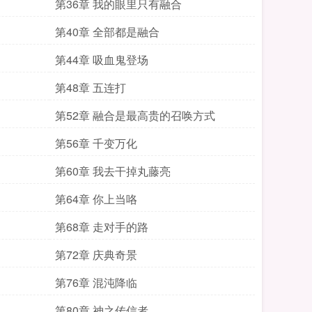
第36章 我的眼里只有融合
第40章 全部都是融合
第44章 吸血鬼登场
第48章 五连打
第52章 融合是最高贵的召唤方式
第56章 千变万化
第60章 我去干掉丸藤亮
第64章 你上当咯
第68章 走对手的路
第72章 庆典奇景
第76章 混沌降临
第80章 神之传信者