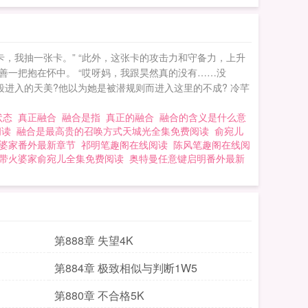
，我抽一张卡。” “此外，这张卡的攻击力和守备力，上升
善一把抱在怀中。 “哎呀妈，我跟昊然真的没有……没
进入的天美?他以为她是被潜规则而进入这里的不成? 冷芊
状态
真正融合
融合是指
真正的融合
融合的含义是什么意
阅读
融合是最高贵的召唤方式天城光全集免费阅读
俞宛儿
婆家番外最新章节
祁明笔趣阁在线阅读
陈风笔趣阁在线阅
带火婆家俞宛儿全集免费阅读
奥特曼任意键启明番外最新
第888章 失望4K
第884章 极致相似与判断1W5
第880章 不合格5K